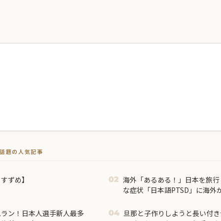
トで話題の人気記事
らすずめ】
海外「あるある！」日本を旅行
02
な症状「日本語PTSD」に海外
ムラン！日本人選手新人最多
旦那と子作りしようと長い付き
04