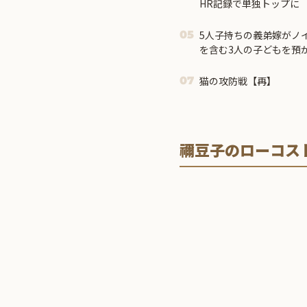
HR記録で単独トップに
5人子持ちの義弟嫁がノ
05
を含む3人の子どもを預か
猫の攻防戦【再】
07
禰豆子のローコス