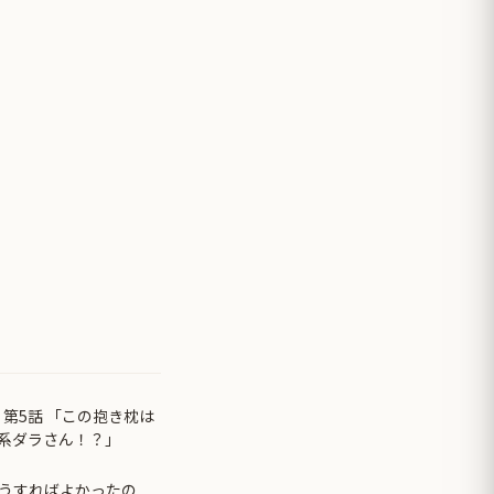
 第5話 「この抱き枕は
系ダラさん！？」
うすればよかったの