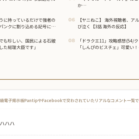
か…
うに持っているだけで強者の
【ヤニねこ】 海外視聴者、ア
06
パンクに割り込める記号にな
び泣く【3話 海外の反応】
ろう？」
でも珍しい、国民による石破
「ドラクエ11」攻略感想(54/
08
した総理大臣です」
「しんぴのビスチェ」可愛い！
ガバーストきたー！
級電子掲示板PantipやFacebookで交わされていたリアルなコメント一覧
ハハハ