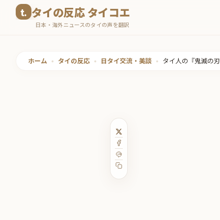
コ
タイの反応 タイコエ
ン
日本・海外ニュースのタイの声を翻訳
テ
ン
ツ
ホーム
•
タイの反応
•
日タイ交流・美談
•
タイ人の『鬼滅の刃
へ
ス
キ
ッ
プ