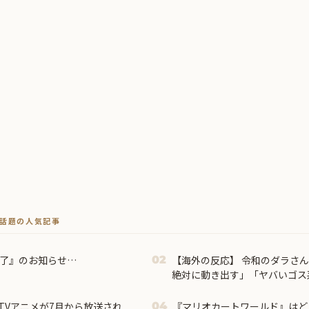
トで話題の人気記事
終了』のお知らせ…
【海外の反応】 令和のダラさん
02
絶対に動き出す」「ヤバいゴス
TVアニメが7月から放送され
『マリオカートワールド』はど
04