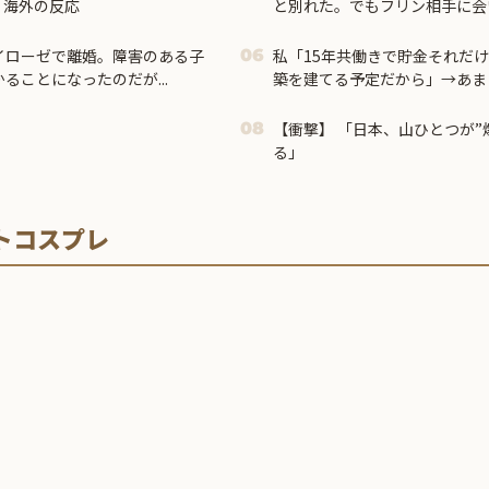
 海外の反応
と別れた。でもフリン相手に会
イローゼで離婚。障害のある子
私「15年共働きで貯金それだ
06
ることになったのだが...
築を建てる予定だから」→あま
いて…
【衝撃】 「日本、山ひとつが”爆発の聖地”になって
08
る」
トコスプレ