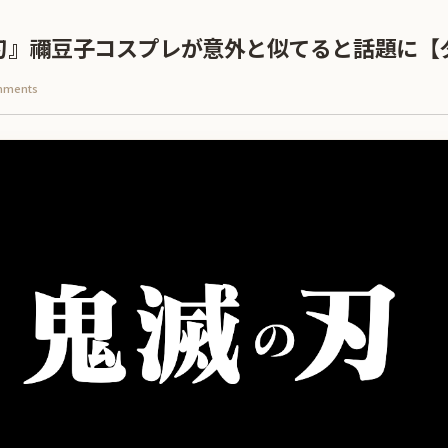
刃』禰豆子コスプレが意外と似てると話題に【
mments