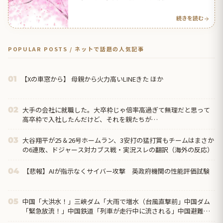
続きを読む
POPULAR POSTS / ネットで話題の人気記事
【Xの車窓から】 母親から火力高いLINEきた ほか
01
大手の会社に就職した。大卒枠じゃ倍率高過ぎて無理だと思って
02
高卒枠で入社したんだけど、それを親たちが…
大谷翔平が25＆26号ホームラン、3安打の猛打賞もチームはまさか
03
の6連敗、ドジャース対カブス戦・実況スレの翻訳（海外の反応）
【悲報】AIが指示なくサイバー攻撃 英政府機関の性能評価試験
04
中国「大洪水！」三峡ダム「大雨で増水（台風直撃前」中国ダム
05
「緊急放流！」中国鉄道「列車が走行中に流される」中国避難所
「支援物資は有料です」謎の勢力「え」→