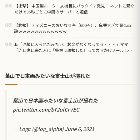
【衝撃】 中国製ルーター20機種にバックドア発見！ ネットに繋ぐ
06
だけで35秒ごとに中国のサーバーと通信
【悲報】 ディズニーのおいなり巻（600円）、卑猥すぎて賛否両
07
論ｗｗｗｗｗｗｗｗｗｗｗｗ
私「泥棒に入られたみたい。お金がなくなってる・・・」ママ
08
「昨日家に来た人に『警察に通報した』ってカマかけメールして
みたら？」私「警察には通報してある」するとママ大爆発！
葉山で日本画みたいな富士山が撮れた
葉山で日本画みたいな富士山が撮れた
pic.twitter.com/bY2ofCrVEC
— Logα (@log_alpha)
June 6, 2021