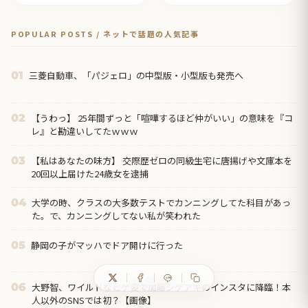
POPULAR POSTS / ネットで話題の人気記事
三菱自動車、「パジェロ」の中型版・小型版も発売へ
01
【うわっ】 25年間ずっと「喧嘩するほど仲がいい」の意味を『コ
02
レ』と勘違いしてたｗｗｗ
【私はあなたの味方】 交際歴ゼロの同級生宅に唐揚げや文庫本を
03
20回以上届けた24歳女を逮捕
大学の時、クラスの大多数テストでカンニングしてた科目があっ
04
た。で、カンニングしてない私が笑われた
静岡の子がマッハでドア開けに行った
05
大野智、ワイルドなヒゲ姿で加藤シゲアキのインスタに降臨！本
06
人以外のSNSでは初？【画像】