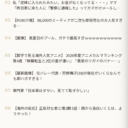
私「泥棒に入られたみたい。お金がなくなってる・・・」ママ
02
「昨日家に来た人に『警察に通報した』ってカマかけメールして
みたら？」私「警察には通報してある」するとママ大爆発！
【ROBOT魂】 88,000のミーティアが二次も即完売なの大人気すぎ
03
る…
【画像】 真夏日のプール、ガチで最高すぎｗｗｗｗｗｗｗｗｗｗ
04
【数字で見る海外人気アニメ】 2026年夏アニメカルマランキング
05
第4週 「無職転生と2位の差が凄い」「黄泉のツガイのバナー…」
【最新画像】 元バレー代表・狩野舞子(38)の現在がいくらなんで
06
も即ハボすぎる！
専門家「日本車はダサい、見てて恥ずかしい」
07
【海外の反応】正反対な君と僕2期 5話：西から告白いくとは、よ
08
うやった！