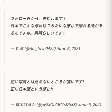
フォロー外から、失礼します！
日本でこんな浮世絵？みたいな感じで撮れる所があ
るんですね。素晴らしいです✨
— 礼眞 (@Ars_love0422)
June 6, 2021
逆に写真とは見えないところが凄いです❗️
正に日本画という感じ‼️
— 有木はるか (@pFExOcCBl1sDb8S)
June 6, 2021