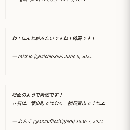
わ！ほんと絵みたいですね！綺麗です！
— michio (@Michio89F)
June 6, 2021
絵画のようで素敵です！
立石は、葉山町ではなく、横須賀市ですね🌊
— あんず (@anzuflieshigh88)
June 7, 2021