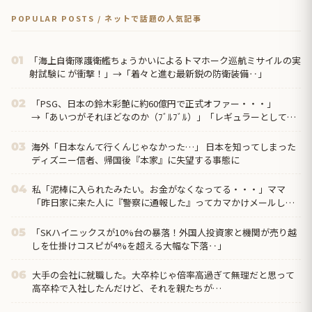
POPULAR POSTS / ネットで話題の人気記事
「海上自衛隊護衛艦ちょうかいによるトマホーク巡航ミサイルの実
01
射試験に が衝撃！」→「着々と進む最新鋭の防衛装備‥」
「PSG、日本の鈴木彩艶に約60億円で正式オファー・・・」
02
→「あいつがそれほどなのか（ﾌﾞﾙﾌﾞﾙ）」「レギュラーとして出
れるとは思わない...
海外「日本なんて行くんじゃなかった…」 日本を知ってしまった
03
ディズニー信者、帰国後『本家』に失望する事態に
私「泥棒に入られたみたい。お金がなくなってる・・・」ママ
04
「昨日家に来た人に『警察に通報した』ってカマかけメールして
みたら？」私「警察には通報してある」するとママ大爆発！
「SKハイニックスが10%台の暴落！外国人投資家と機関が売り越
05
しを仕掛けコスピが4%を超える大幅な下落‥」
大手の会社に就職した。大卒枠じゃ倍率高過ぎて無理だと思って
06
高卒枠で入社したんだけど、それを親たちが…