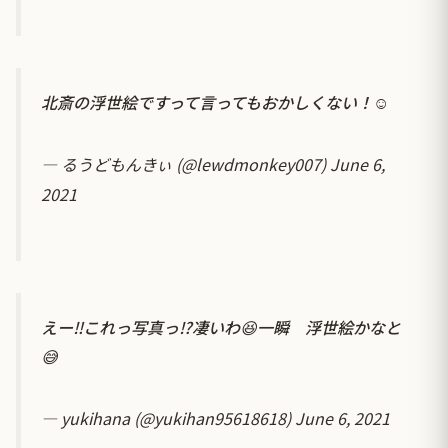
北斎の浮世絵ですって言ってもおかしくない！☺️
— るうどもんきぃ (@lewdmonkey007)
June 6,
2021
えー‼️これっ写真っ⁉️凄いわ😆一瞬 浮世絵かなと
😅
— yukihana (@yukihan95618618)
June 6, 2021