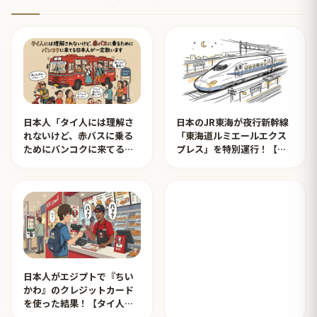
日本人「タイ人には理解さ
日本のJR東海が夜行新幹線
れないけど、赤バスに乗る
「東海道ルミエールエクス
ためにバンコクに来てる日
プレス」を特別運行！【タ
本人が一定数います」【タ
イ人の反応】
イ人の反応】
日本人がエジプトで『ちい
かわ』のクレジットカード
を使った結果！【タイ人の
反応】