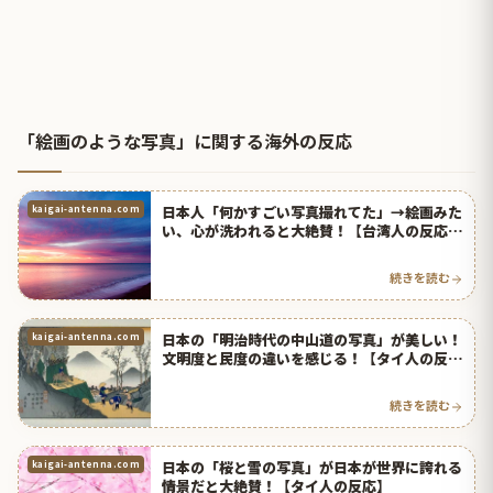
「絵画のような写真」に関する海外の反応
日本人「何かすごい写真撮れてた」→絵画みた
kaigai-antenna.com
い、心が洗われると大絶賛！【台湾人の反応】
| 海外の反応アンテナ
続きを読む
日本の「明治時代の中山道の写真」が美しい！
kaigai-antenna.com
文明度と民度の違いを感じる！【タイ人の反
応】
続きを読む
日本の「桜と雪の写真」が日本が世界に誇れる
kaigai-antenna.com
情景だと大絶賛！【タイ人の反応】