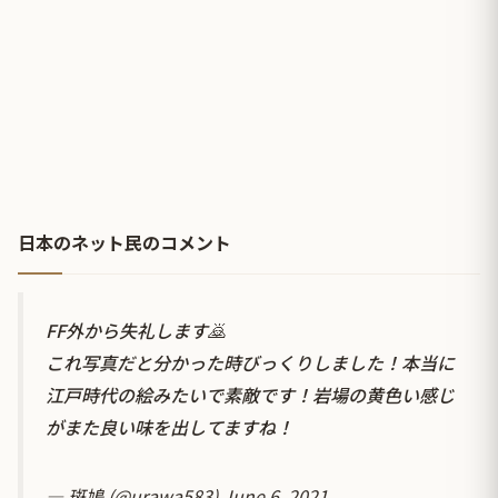
日本のネット民のコメント
FF外から失礼します🙇
これ写真だと分かった時びっくりしました！本当に
江戸時代の絵みたいで素敵です！岩場の黄色い感じ
がまた良い味を出してますね！
— 斑鳩 (@urawa583)
June 6, 2021