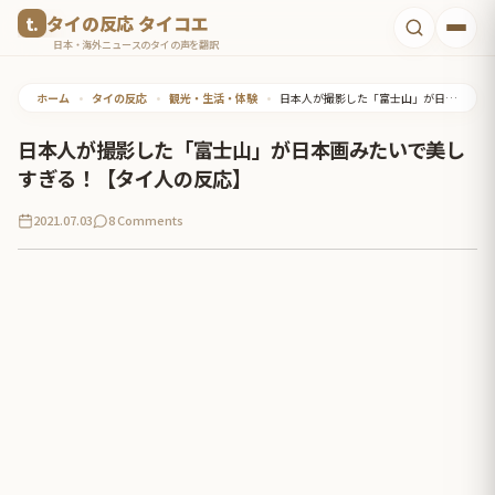
コ
タイの反応 タイコエ
ン
日本・海外ニュースのタイの声を翻訳
テ
ホーム
•
タイの反応
•
観光・生活・体験
•
日本人が撮影した「富士山」が日本画みたいで美しすぎる！【タイ人の反応】
ン
ツ
日本人が撮影した「富士山」が日本画みたいで美し
へ
すぎる！【タイ人の反応】
ス
2021.07.03
8 Comments
キ
ッ
プ