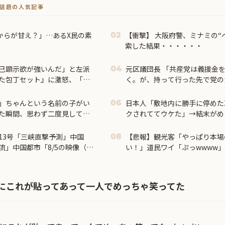
トで話題の人気記事
からが甘え？」…あるX民の素
【衝撃】 大阪府警、ミナミの“
02
索した結果・・・・・・
己顕示欲が強いんだ」と左派
元区議団長 「共産党は義援金
04
た包丁セット』に激怒、「こ
く。が、持って行った先で党の
い」と言い張るも……
本共産党「事実ではありません
」ちゃんという名前の子がい
日本人「敷地内に勝手に停めた
06
た瞬間、思わず二度見してし
クされててウケた」→結末がめ
【タイ人の反応】
13号「三峡直撃予測」中国
【悲報】観光客「やっぱり本場
08
流」中国都市「8/5の映像（動
い！」道民ワイ「ぷっwwww」
（決壊危機」中国「下流大水
スにこれが貼ってあって一人でめっちゃ笑ってた