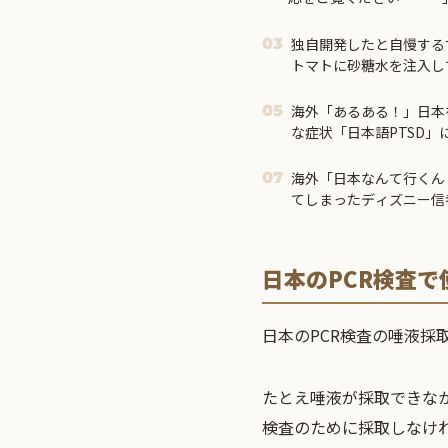
独自開発したと自慢する
03
トマトに砂糖水を注入し
問題にw
海外「あるある！」日本
05
な症状「日本語PTSD」
海外「日本なんて行くん
07
てしまったディズニー信
る事態に
日本のPCR検査
日本のPCR検査の唾液採
たとえ唾液が採取できな
検査のために採取しなけ