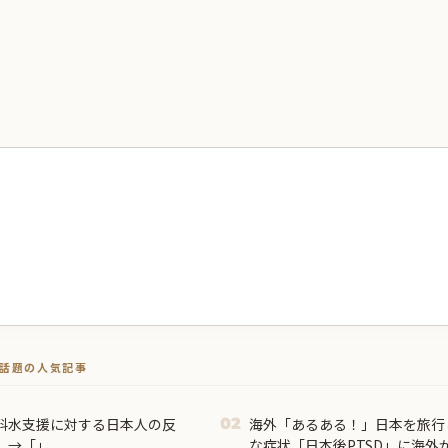
トで話題の人気記事
料水支援に対する日本人の反
海外「あるある！」日本を旅行
02
」→「」
な症状「日本後PTSD」に海外