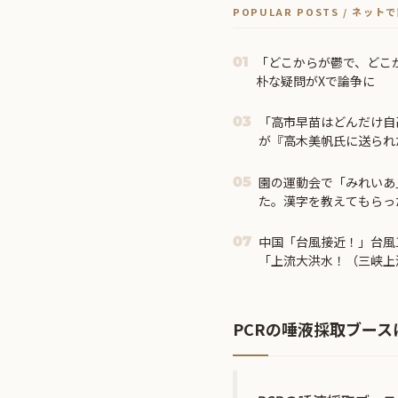
POPULAR POSTS / ネッ
「どこからが鬱で、どこ
01
朴な疑問がXで論争に
「高市早苗はどんだけ自
03
が『高木美帆氏に送られ
んな首相は見たことがな
園の運動会で「みれいあ
05
た。漢字を教えてもらっ
まい…
中国「台風接近！」台風
07
「上流大洪水！（三峡上
画」三峡ダム「緊急放流
害（震え声」→
PCRの唾液採取ブー