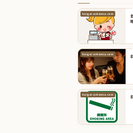
kaigai-antenna.com
kaigai-antenna.com
kaigai-antenna.com