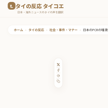
コ
タイの反応 タイコエ
ン
日本・海外ニュースのタイの声を翻訳
テ
ン
ツ
ホーム
•
タイの反応
•
社会・事件・マナー
•
日本のPCRの唾
へ
ス
キ
ッ
プ