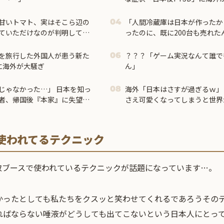
甘いトマト、実はそこら辺の
「人間冷蔵庫は日本が作ったか
04
ていただけなのが判明して大
ったのに、既に200台も売れ
を旅行した外国人が患う新た
？？？「ゲーム実況なんて誰で
06
に海外が大騒ぎ
ん」
じゃなかった…」 日本を知っ
海外「日本はさすが過ぎるｗ」
08
者、帰国後『本家』に失望す
さえ可愛くなってしまうと世界
で使われてるテクニック
取ブースで使われているテクニックが話題になっています…。
かったとしても私たちをクスッと笑わせてくれるであろうそのテ
ればならない唾液がどうしても出てこないという日本人にとっ