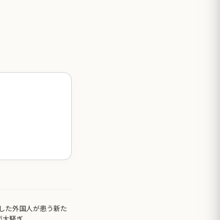
した外国人が患う新た
が大騒ぎ