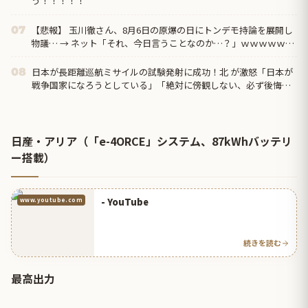
う！！！！！
【悲報】 玉川徹さん、8月6日の原爆の日にトンデモ持論を展開し
07
物議… → ネット「それ、今日言うことなのか…？」ｗｗｗｗｗｗ
ｗｗｗｗｗｗｗ
日本が長距離巡航ミサイルの試験発射に成功！北 が激怒「日本が
08
戦争国家になろうとしている」「絶対に傍観しない、必ず後悔さ
せる」
日産・アリア（「e-4ORCE」システム、87kWhバッテリ
ー搭載）
- YouTube
www.youtube.com
続きを読む
最高出力