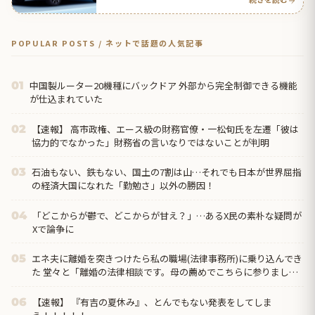
POPULAR POSTS / ネットで話題の人気記事
中国製ルーター20機種にバックドア 外部から完全制御できる機能
01
が仕込まれていた
【速報】 高市政権、エース級の財務官僚・一松旬氏を左遷「彼は
02
協力的でなかった」財務省の言いなりではないことが判明
石油もない、鉄もない、国土の7割は山…それでも日本が世界屈指
03
の経済大国になれた「勤勉さ」以外の勝因！
「どこからが鬱で、どこからが甘え？」…あるX民の素朴な疑問が
04
Xで論争に
エネ夫に離婚を突きつけたら私の職場(法律事務所)に乗り込んでき
05
た 堂々と「離婚の法律相談です。母の薦めでこちらに参りまし
た」と言っているが、この事務所は…
【速報】 『有吉の夏休み』、とんでもない発表をしてしま
06