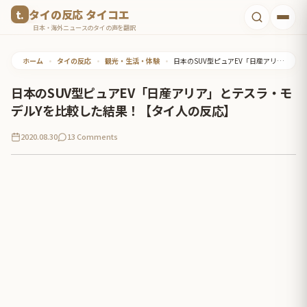
コ
タイの反応 タイコエ
ン
日本・海外ニュースのタイの声を翻訳
テ
ホーム
•
タイの反応
•
観光・生活・体験
•
日本のSUV型ピュアEV「日産アリア」とテスラ・モデルYを比較した結果！【タイ人の反応】
ン
ツ
日本のSUV型ピュアEV「日産アリア」とテスラ・モ
へ
デルYを比較した結果！【タイ人の反応】
ス
2020.08.30
13 Comments
キ
ッ
プ