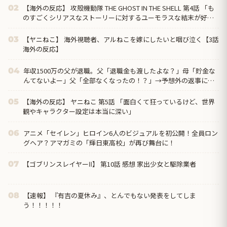
【海外の反応】 攻殻機動隊 THE GHOST IN THE SHELL 第4話 「も
02
のすごくシリアスなストーリーに対するユーモラスな結末が好
き」
【ヤニねこ】 海外視聴者、アルねこを嫁にしたいと咽び泣く【3話
03
海外の反応】
年収1500万の父が退職。父「退職金も渡したよな？」母「貯金な
04
んてないよー」父「全部なくなったの！？」→予想外の返事に家
族騒然となり…
【海外の反応】 ヤニねこ 第5話 「面白くて狂っているけど、世界
05
観やキャラクター設定は本当に深い」
アニメ「セイレン」ヒロイン6人のビジュアルを初公開！全員ロン
06
グヘア？アマガミの「輝日東高校」が再び舞台に！
【ゴブリンスレイヤーⅡ】 第10話 感想 家出少女と駆除業者
07
【速報】 『有吉の夏休み』、とんでもない発表をしてしま
08
う！！！！！