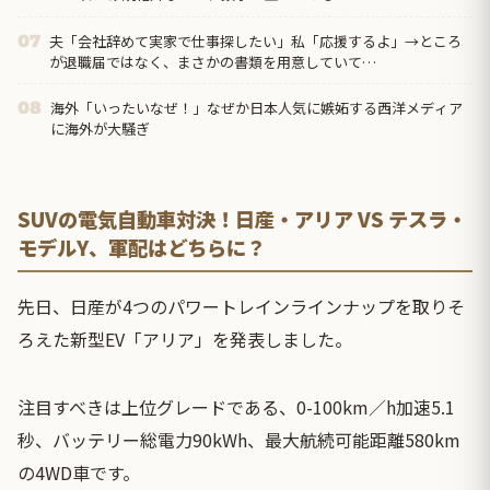
夫「会社辞めて実家で仕事探したい」私「応援するよ」→ところ
07
が退職届ではなく、まさかの書類を用意していて…
海外「いったいなぜ！」なぜか日本人気に嫉妬する西洋メディア
08
に海外が大騒ぎ
SUVの電気自動車対決！日産・アリア VS テスラ・
モデルY、軍配はどちらに？
先日、日産が4つのパワートレインラインナップを取りそ
ろえた新型EV「アリア」を発表しました。
注目すべきは上位グレードである、0-100km／h加速5.1
秒、バッテリー総電力90kWh、最大航続可能距離580km
の4WD車です。