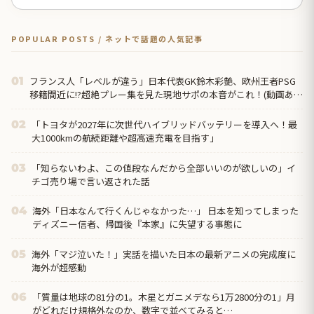
POPULAR POSTS / ネットで話題の人気記事
フランス人「レベルが違う」日本代表GK鈴木彩艶、欧州王者PSG
01
移籍間近に!?超絶プレー集を見た現地サポの本音がこれ！(動画あ
り)【海外の反応】
「トヨタが2027年に次世代ハイブリッドバッテリーを導入へ！最
02
大1000kmの航続距離や超高速充電を目指す」
「知らないわよ、この値段なんだから全部いいのが欲しいの」イ
03
チゴ売り場で言い返された話
海外「日本なんて行くんじゃなかった…」 日本を知ってしまった
04
ディズニー信者、帰国後『本家』に失望する事態に
海外「マジ泣いた！」実話を描いた日本の最新アニメの完成度に
05
海外が超感動
「質量は地球の81分の1。木星とガニメデなら1万2800分の1」月
06
がどれだけ規格外なのか、数字で並べてみると…