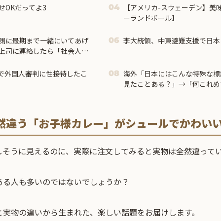
せOKだってよ3
【アメリカ-スウェーデン】美
04
ーランドボール】
側に最期まで一緒にいてあげ
李大統領、中東避難支援で日本
06
上司に連絡したら「社会人と
されてしまって…
で外国人審判に性接待したこ
海外「日本にはこんな特殊な標
08
見たことある？」→「何これめ
ｗ」【海外の反応】
然違う「お子様カレー」がシュールでかわい
しそうに見えるのに、実際に注文してみると実物は全然違って
ある人も多いのではないでしょうか？
と実物の違いから生まれた、楽しい話題をお届けします。