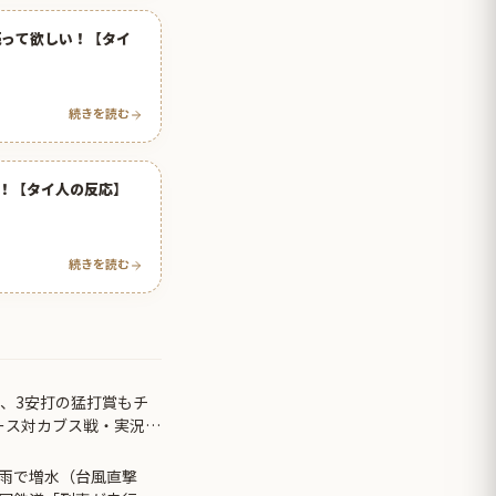
売って欲しい！【タイ
続きを読む
！【タイ人の反応】
続きを読む
ン、3安打の猛打賞もチ
ース対カブス戦・実況ス
雨で増水（台風直撃