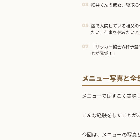
細井くんの彼女、寝取ら
03
癌で入院している祖父の
05
たい。仕事を休みたいと
して許されない」と却下
「サッカー協会W杯予選
07
とが発覚！」
メニュー写真と全
メニューではすごく美味
こんな経験をしたことが
今回は、メニューの写真