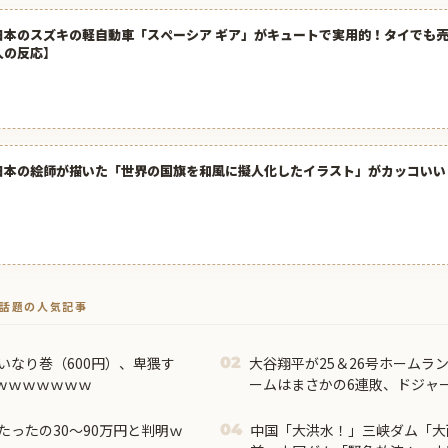
日本のスズキの軽自動車「スペーシア ギア」がキュートで実用的！タイでも
人の反応】
日本の絵師が描いた「世界の国旗を和風に擬人化したイラスト」がカッコいい
トで話題の人気記事
いなり巻（600円）、卑猥す
大谷翔平が25＆26号ホームラ
02
ｗｗｗｗｗｗｗ
ームはまさかの6連敗、ドジャ
レの翻訳（海外の反応）
ったの30〜90万円と判明ｗ
中国「大洪水！」三峡ダム「大
04