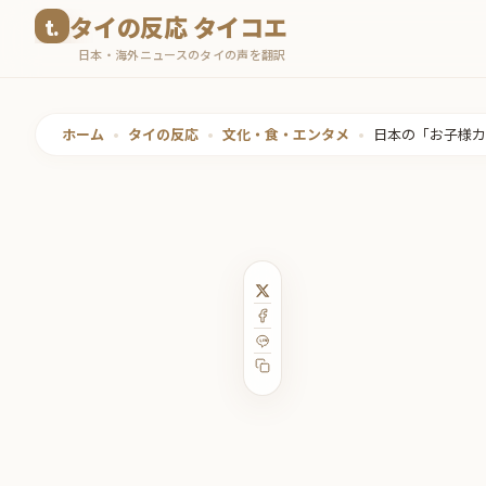
コ
タイの反応 タイコエ
ン
日本・海外ニュースのタイの声を翻訳
テ
ン
ツ
ホーム
•
タイの反応
•
文化・食・エンタメ
•
日本の「お子様カ
へ
ス
キ
ッ
プ