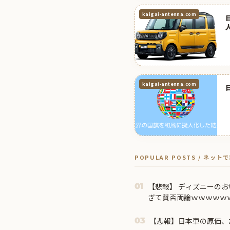
kaigai-antenna.com
kaigai-antenna.com
POPULAR POSTS / ネッ
【悲報】 ディズニーのお
01
ぎて賛否両論ｗｗｗｗｗ
【悲報】日本車の原価、た
03