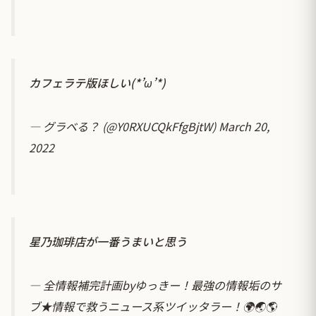
カフェラテ版ほしい(*’ω’*)
— グラベる？ (@Y0RXUCQkFfgBjtW)
March 20,
2022
星乃珈琲店が一番うまいと思う
— 全情報補完計画byゆっきー！最強の情報垢のサ
ブ★情報で救うニュース系ツイッタラー！🌍️🌏️🌎️