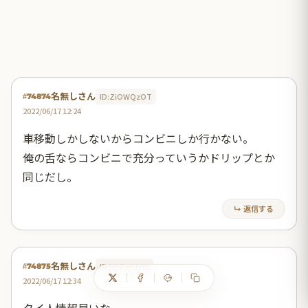
名無しさん
ID:ZiOWQzOT
#74874
2022/06/17 12:24
車移動しかしないからコンビニしか行かない。
俺の舌ならコンビニで充分っていうかドリップとか
同じだし。
↳ 返信する
名無しさん
ID:hhZmUyYz
#74875
2022/06/17 12:34
タイ人情報早いな