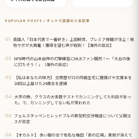
【タイ人の反応】
POPULAR POSTS / ネットで話題の人気記事
英国人「日本代表で一番好き」上田綺世、プレミア移籍が浮上！現
01
地サポが大興奮！獲得を望む声が殺到！【海外の反応】
NPB時代の山本由伸の打撃練習にMLBファン騒然！←「大谷の後
02
に打たそう！」（海外の反応）
【私はあなたの味方】 交際歴ゼロの同級生宅に唐揚げや文庫本を
03
20回以上届けた24歳女を逮捕
大学の時、クラスの大多数テストでカンニングしてた科目があっ
04
た。で、カンニングしてない私が笑われた
フェルスタッペンとレッドブルの新契約交渉報道について父親ヨ
05
スが否定
【オカルト】 赤い服の女で有名な梅田「泉の広場」東側が消えて
06