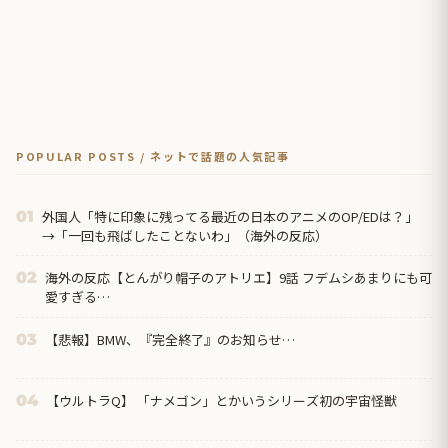
POPULAR POSTS / ネットで話題の人気記事
外国人「特に印象に残ってる最近の日本のアニメのOP/EDは？」
01
→「一回も飛ばしたことないわ」（海外の反応）
海外の反応【とんがり帽子のアトリエ】9話 フデムシあまりにも可
02
愛すぎる…
【悲報】BMW、『完全終了』のお知らせ…
03
【ウルトラQ】 「ナメゴン」とかいうシリーズ初の宇宙怪獣
04