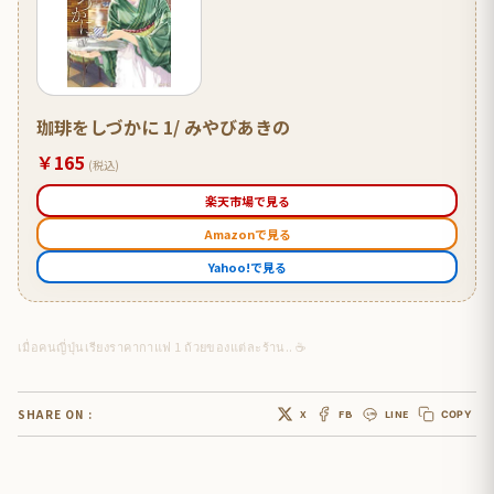
珈琲をしづかに 1/ みやびあきの
￥165
(税込)
楽天市場で見る
Amazonで見る
Yahoo!で見る
เมื่อคนญี่ปุ่นเรียงราคากาแฟ 1 ถ้วยของแต่ละร้าน.. ☕
SHARE ON :
X
FB
LINE
COPY