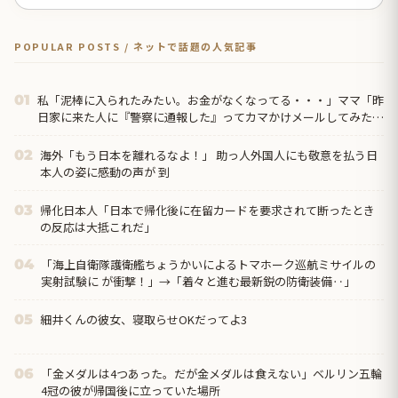
POPULAR POSTS / ネットで話題の人気記事
私「泥棒に入られたみたい。お金がなくなってる・・・」ママ「昨
01
日家に来た人に『警察に通報した』ってカマかけメールしてみた
ら？」私「警察には通報してある」するとママ大爆発！
海外「もう日本を離れるなよ！」 助っ人外国人にも敬意を払う日
02
本人の姿に感動の声が 到
帰化日本人「日本で帰化後に在留カードを要求されて断ったとき
03
の反応は大抵これだ」
「海上自衛隊護衛艦ちょうかいによるトマホーク巡航ミサイルの
04
実射試験に が衝撃！」→「着々と進む最新鋭の防衛装備‥」
細井くんの彼女、寝取らせOKだってよ3
05
「金メダルは4つあった。だが金メダルは食えない」ベルリン五輪
06
4冠の彼が帰国後に立っていた場所