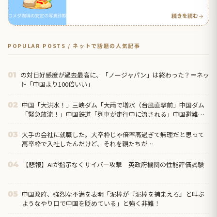
| 海外の反応アンテナ
続きを読む
POPULAR POSTS / ネットで話題の人気記事
の対日好感度が過去最高に、「ノージャパン」は終わった？＝ネッ
01
ト「中国より100倍いい」
中国「大洪水！」三峡ダム「大雨で増水（台風直撃前」中国ダム
02
「緊急放流！」中国鉄道「列車が走行中に流される」中国避難所
「支援物資は有料です」謎の勢力「え」→
大手の会社に就職した。大卒枠じゃ倍率高過ぎて無理だと思って
03
高卒枠で入社したんだけど、それを親たちが…
【悲報】AIが指示なくサイバー攻撃 英政府機関の性能評価試験
04
中国政府、強烈な不満を表明「泥棒が『泥棒を捕まえろ』と叫ぶ
05
ようなやり口で中国を貶めている」と強く非難！