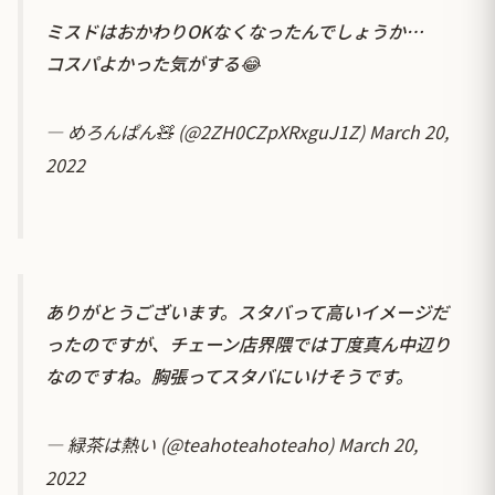
ミスドはおかわりOKなくなったんでしょうか…
コスパよかった気がする😂
— めろんぱん🧸 (@2ZH0CZpXRxguJ1Z)
March 20,
2022
ありがとうございます。スタバって高いイメージだ
ったのですが、チェーン店界隈では丁度真ん中辺り
なのですね。胸張ってスタバにいけそうです。
— 緑茶は熱い (@teahoteahoteaho)
March 20,
2022