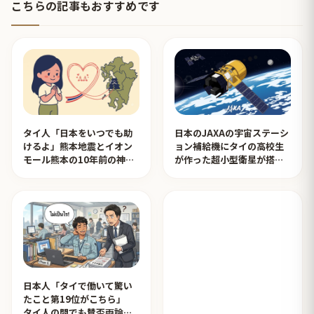
こちらの記事もおすすめです
タイ人「日本をいつでも助
日本のJAXAの宇宙ステーシ
けるよ」熊本地震とイオン
ョン補給機にタイの高校生
モール熊本の10年前の神対
が作った超小型衛星が搭載
応を見たタイ人の反応
されタイ人が感動！【タイ
人の反応】
日本人「タイで働いて驚い
たこと第19位がこちら」
タイ人の間でも賛否両論