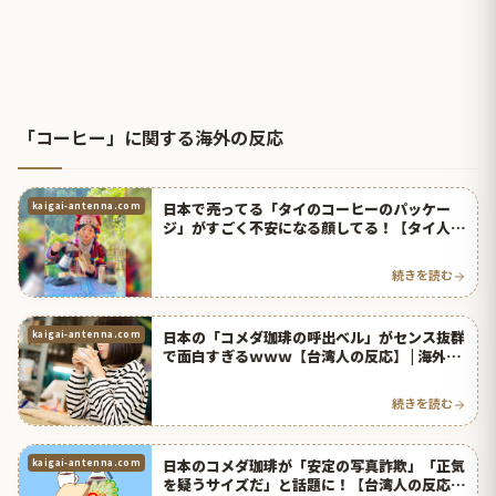
「コーヒー」に関する海外の反応
日本で売ってる「タイのコーヒーのパッケー
kaigai-antenna.com
ジ」がすごく不安になる顔してる！【タイ人の
反応】
続きを読む
日本の「コメダ珈琲の呼出ベル」がセンス抜群
kaigai-antenna.com
で面白すぎるｗｗｗ【台湾人の反応】 | 海外の
反応アンテナ
続きを読む
日本のコメダ珈琲が「安定の写真詐欺」「正気
kaigai-antenna.com
を疑うサイズだ」と話題に！【台湾人の反応】