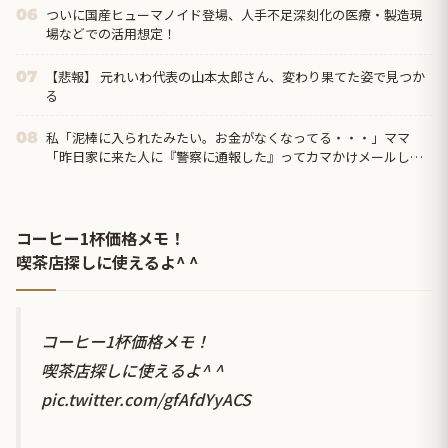
ついに国産ヒューマノイド登場、人手不足深刻化の医療・製造現
06
場などでの活用想定！
【悲報】 元れいわ代表の山本太郎さん、変わり果てた姿で見つか
07
る
私「泥棒に入られたみたい。お金がなくなってる・・・」ママ
08
「昨日家に来た人に『警察に通報した』ってカマかけメールして
みたら？」私「警察には通報してある」するとママ大爆発！
コーヒー1杯価格メモ！
喫茶店探しに使えるよ^ ^
コーヒー1杯価格メモ！
喫茶店探しに使えるよ^ ^
pic.twitter.com/gfAfdYyACS