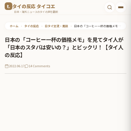
コ
タイの反応 タイコエ
ン
日本・海外ニュースのタイの声を翻訳
テ
ホーム
•
タイの反応
•
日タイ交流・美談
•
日本の「コーヒー一杯の価格メモ」を見てタイ人が「日本のスタバは安いの？」とビックリ！【タイ人の反応】
ン
ツ
日本の「コーヒー一杯の価格メモ」を見てタイ人が
へ
「日本のスタバは安いの？」とビックリ！【タイ人
ス
の反応】
キ
2022.06.17
14 Comments
ッ
プ