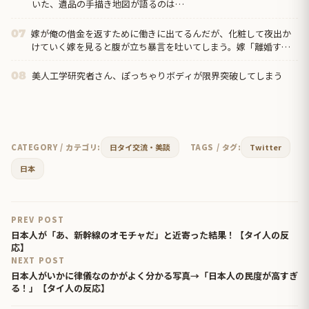
いた、遺品の手描き地図が語るのは…
嫁が俺の借金を返すために働きに出てるんだが、化粧して夜出か
07
けていく嫁を見ると腹が立ち暴言を吐いてしまう。嫁「離婚す
る」俺「出て行け」→離婚届出されてた…
美人工学研究者さん、ぽっちゃりボディが限界突破してしまう
08
CATEGORY / カテゴリ:
日タイ交流・美談
TAGS / タグ:
Twitter
日本
PREV POST
日本人が「あ、新幹線のオモチャだ」と近寄った結果！【タイ人の反
応】
NEXT POST
日本人がいかに律儀なのかがよく分かる写真→「日本人の民度が高すぎ
る！」【タイ人の反応】