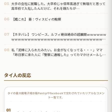
大手の会社に就職した。大卒枠じゃ倍率高過ぎて無理だと思って
05
高卒枠で入社したんだけど、それを親たちが…
【艦これ】 募：ヴィスビィの触媒
06
【ネタバレ】 ワンピース、ルフィ絶体絶命の超展開ｗｗｗｗｗｗ
07
ｗｗｗｗｗｗｗｗｗｗｗｗｗｗｗｗｗｗｗｗｗｗｗｗｗｗｗｗｗ
ｗｗｗｗｗｗｗｗｗｗ...
私「泥棒に入られたみたい。お金がなくなってる・・・」ママ
08
「昨日家に来た人に『警察に通報した』ってカマかけメールして
みたら？」私「警察には通報してある」するとママ大爆発！
タイ人の反応
タイの最大級電子掲示板PantipやFacebookで交わされていたリアルなコメン
ト一覧です。
01