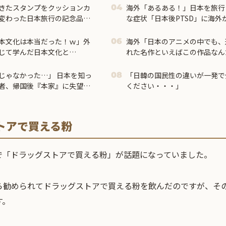
きたスタンプをクッションカ
海外「あるある！」日本を旅行
04
変わった日本旅行の記念品の
な症状「日本後PTSD」に海外
の反応
本文化は本当だった！ｗ」外
海外「日本のアニメの中でも、
06
じて学んだ日本文化と
れた名作といえばこの作品なん
】
外の反応】
じゃなかった…」 日本を知っ
「日韓の国民性の違いが一発で
08
者、帰国後『本家』に失望す
ください・・・」
トアで買える粉
で「ドラッグストアで買える粉」が話題になっていました。
ら勧められてドラッグストアで買える粉を飲んだのですが、そ
す。