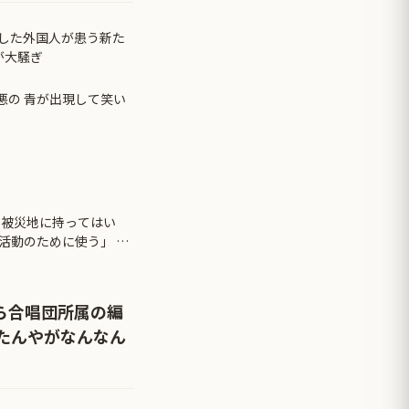
した外国人が患う新た
が大騒ぎ
悪の 青が出現して笑い
を被災地に持ってはい
活動のために使う」 日
」
ら合唱団所属の編
たんやがなんなん