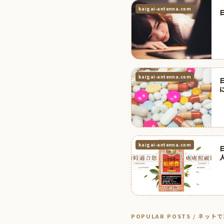
kaigai-antenna.com
kaigai-antenna.com
kaigai-antenna.com
POPULAR POSTS / ネッ