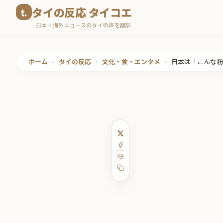
コ
タイの反応 タイコエ
ン
日本・海外ニュースのタイの声を翻訳
テ
ン
ツ
ホーム
•
タイの反応
•
文化・食・エンタメ
•
日本は「こんな粉
へ
ス
キ
ッ
プ