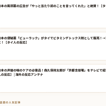
日本の風邪薬の広告が「やっと当たり前のことを言ってくれた」と絶賛！【タ
日本の便秘薬「ビューラック」がタイでビタミンデトックス剤として販売！→
に！【タイ人の反応】
日本の声優の喉のケアの必需品！森久保祥太郎が「京都念慈菴」をテレビで紹
人の反応】 | 海外の反応アンテナ
トで話題の人気記事