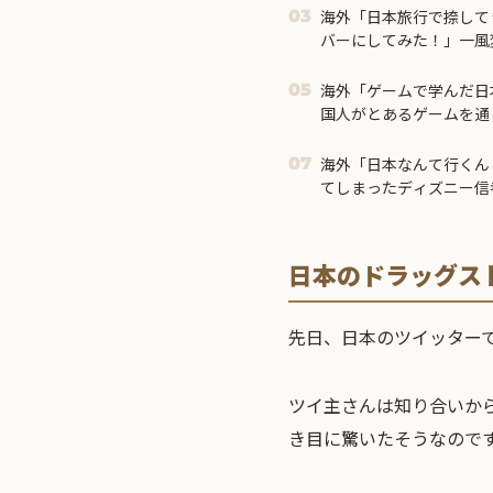
海外「日本旅行で捺して
03
バーにしてみた！」一風
アイディアに対する海外
海外「ゲームで学んだ日
05
国人がとあるゲームを通
は・・・？【海外の反応
海外「日本なんて行くん
07
てしまったディズニー信
る事態に
日本のドラッグス
先日、日本のツイッター
ツイ主さんは知り合いか
き目に驚いたそうなので