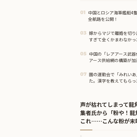
中国とロシア海軍艦艇4
01
全航路を公開！
嫁からマジで離婚を切り
03
すぎて全くかまわなかった
中国の「レアアース武器
05
アース供給網の構築が加速－
園の運動会で「みれいあ
07
た。漢字を教えてもらっ
まい…
声が枯れてしまって龍
集者氏から「粉や！龍
これ……こんな粉が末