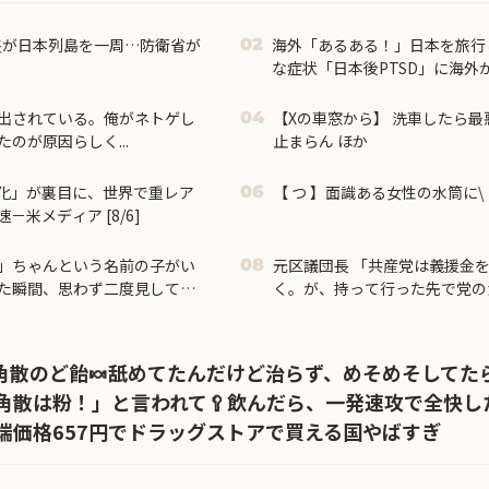
隻が日本列島を一周…防衛省が
海外「あるある！」日本を旅行
02
な症状「日本後PTSD」に海外
出されている。俺がネトゲし
【Xの車窓から】 洗車したら最
04
のが原因らしく...
止まらん ほか
化」が裏目に、世界で重レア
【 つ 】面識ある女性の水筒に\
06
米メディア [8/6]
」ちゃんという名前の子がい
元区議団長 「共産党は義援金
08
た瞬間、思わず二度見してし
く。が、持って行った先で党の
本共産党「事実ではありません
角散のど飴🍬舐めてたんだけど治らず、めそめそしてた
角散は粉！」と言われて🥄飲んだら、一発速攻で全快し
端価格657円でドラッグストアで買える国やばすぎ