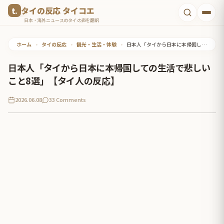
コ
タイの反応 タイコエ
ン
日本・海外ニュースのタイの声を翻訳
テ
ホーム
•
タイの反応
•
観光・生活・体験
•
日本人「タイから日本に本帰国しての生活で悲しいこと8選」【タイ人の反応】
ン
ツ
日本人「タイから日本に本帰国しての生活で悲しい
へ
こと8選」【タイ人の反応】
ス
2026.06.08
33 Comments
キ
ッ
プ