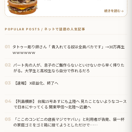
続きを読む
POPULAR POSTS / ネットで話題の人気記事
タトゥー彫り師さん「 青入れてる奴は全員バカです」→30万再生
01
ｗｗｗｗｗｗ
パート先の人が、息子のご飯作らないといけないから早く帰りた
02
がる。大学生と高校生なら自分で作れるだろ
【速報】 X収益化、終了へ
03
【列島横断】 台風15号あすにも上陸へ 見たことないようなコース
04
で日本にやってくる 関東甲信～北陸～近畿へ
「ここのコンビニの店長マジでヤバい」と利用者が告発、袋一杯
05
の家庭ゴミをゴミ箱に捨てようとしただけで……