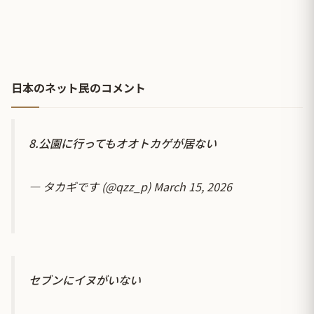
日本のネット民のコメント
8.公園に行ってもオオトカゲが居ない
— タカギです (@qzz_p)
March 15, 2026
セブンにイヌがいない