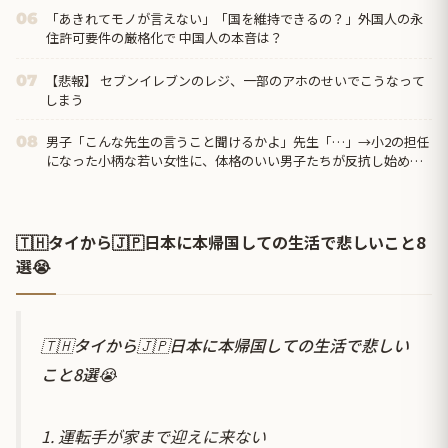
「あきれてモノが言えない」「国を維持できるの？」外国人の永
06
住許可要件の厳格化で 中国人の本音は？
【悲報】 セブンイレブンのレジ、一部のアホのせいでこうなって
07
しまう
男子「こんな先生の言うこと聞けるかよ」先生「…」→小2の担任
08
になった小柄な若い女性に、体格のいい男子たちが反抗し始め…
🇹🇭タイから🇯🇵日本に本帰国しての生活で悲しいこと8
選😭
🇹🇭タイから🇯🇵日本に本帰国しての生活で悲しい
こと8選😭
1. 運転手が家まで迎えに来ない