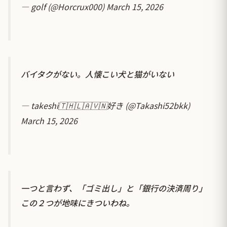
— golf (@Horcrux000)
March 15, 2026
バイタクがない。人懐こい犬と猫がいない
— takeshi🇹🇭🇱🇦🇻🇳好き (@Takashi52bkk)
March 15, 2026
一つと言わず、「ゴミ出し」と「銀行の決済周り」
この２つが地味にきついわね。