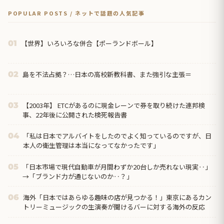
POPULAR POSTS / ネットで話題の人気記事
【世界】いろいろな併合【ポーランドボール】
01
島を不法占拠？…日本の高校新教科書、また強引な主張＝
02
【2003年】 ETCがあるのに現金レーンで券を取り続けた連邦検
03
事、22年後に公開された検死報告書
「私は日本でアルバイトをしたのでよく知っているのですが、日
04
本人の衛生管理は本当になってなかったです」
「日本市場で現代自動車が月間わずか20台しか売れない現実‥」
05
→「ブランド力が通じないのか‥？」
海外「日本ではあらゆる趣味の店が見つかる！」東京にあるカン
06
トリーミュージックの生演奏が聞けるバーに対する海外の反応