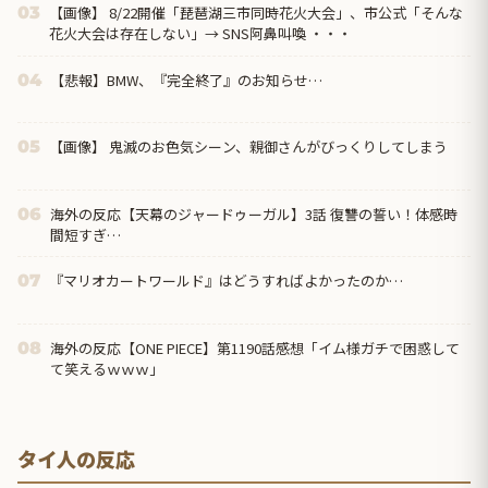
【画像】 8/22開催「琵琶湖三市同時花火大会」、市公式「そんな
03
花火大会は存在しない」→ SNS阿鼻叫喚 ・・・
【悲報】BMW、『完全終了』のお知らせ…
04
【画像】 鬼滅のお色気シーン、親御さんがびっくりしてしまう
05
海外の反応【天幕のジャードゥーガル】3話 復讐の誓い！体感時
06
間短すぎ…
『マリオカートワールド』はどうすればよかったのか…
07
海外の反応【ONE PIECE】第1190話感想「イム様ガチで困惑して
08
て笑えるｗｗｗ」
タイ人の反応