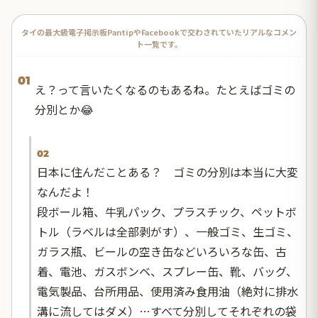
タイの最大級電子掲示板PantipやFacebookで交わされていたリアルなコメン
ト一覧です。
01
え？って言いたくなるのもあるね。たとえばゴミの
分別とか😂
02
日本に住んだことある？ ゴミの分別は本当に大変
なんだよ！
段ボール箱、牛乳パック、プラスチック、ペットボ
トル（ラベルは全部剥がす）、一般ゴミ、生ゴミ、
ガラス瓶、ビールの空き缶などいろいろな缶、古
着、電池、ガスボンベ、スプレー缶、靴、バッグ、
電気製品、台所用品、使用済み食用油（絶対に排水
溝に流してはダメ）…すべて分別してそれぞれの袋