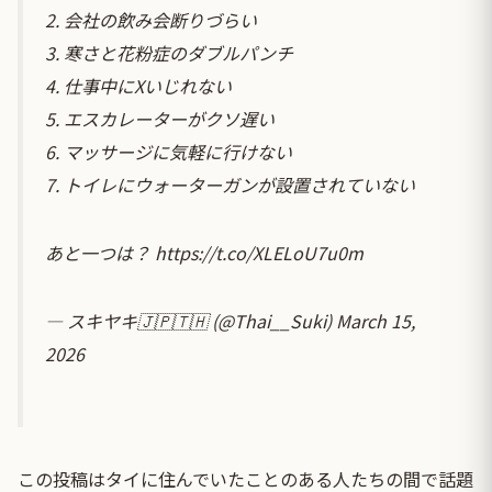
2. 会社の飲み会断りづらい
3. 寒さと花粉症のダブルパンチ
4. 仕事中にXいじれない
5. エスカレーターがクソ遅い
6. マッサージに気軽に行けない
7. トイレにウォーターガンが設置されていない
あと一つは？
https://t.co/XLELoU7u0m
— スキヤキ🇯🇵🇹🇭 (@Thai__Suki)
March 15,
2026
この投稿はタイに住んでいたことのある人たちの間で話題