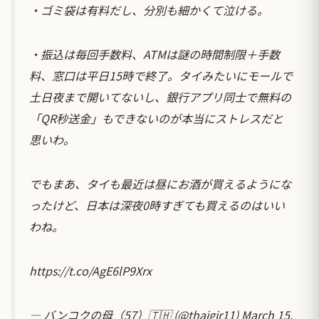
・ゴミ袋は有料だし、分別も細かくて泣ける。
・振込は毎回手数料、ATMは謎の時間制限＋手数
料、窓口は平日15時で終了。タイみたいにモールで
土日夜まで開いてないし、銀行アプリ同士で無料の
「QR秒送金」もできないのが本当にストレスだと
思いわ。
でもまあ、タイも最近は昼にお酒が買えるようにな
ったけど、日本は深夜0時すぎても買えるのはいい
わね。
https://t.co/AgE6lP9Xrx
— バンコクの母（57）🇹🇭 (@thaigir11)
March 15,