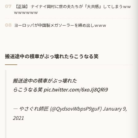
【正論】 ナイナイ岡村に世の夫たちが『大共感』してしまうｗｗ
07
ｗｗｗｗｗｗ
ヨーロッパが中国製メガソーラーを締め出しｗｗｗ
08
搬送途中の積車がぶっ壊れたらこうなる笑
搬送途中の積車がぶっ壊れた
らこうなる笑
pic.twitter.com/6xoJj8QRi9
— やさぐれ師匠 (@QydsovWbpsP9guF)
January 9,
2021