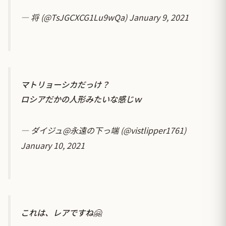
— 将 (@TsJGCXCG1Lu9wQa)
January 9, 2021
マトリョーシカだっけ？
ロシアだかの人形みたいな感じｗ
— ダイジュ@永遠の下っ端 (@vistlipper1761)
January 10, 2021
これは、レアですね🤗