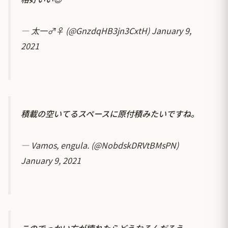
— 太一♂♀ (@GnzdqHB3jn3CxtH)
January 9,
2021
積載の空いてるスペースに原付積みたいですね。
— Vamos, engula. (@NobdskDRVtBMsPN)
January 9, 2021
このでっかい方が壊れたらどうなるんだろう