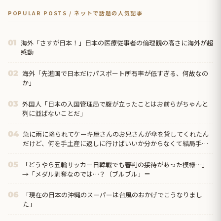
POPULAR POSTS / ネットで話題の人気記事
海外「さすが日本！」日本の医療従事者の倫理観の高さに海外が超
01
感動
海外「先進国で日本だけパスポート所有率が低すぎる、何故なの
02
か」
外国人「日本の入国管理局で腹が立ったことはお前らがちゃんと
03
列に並ばないことだ」
急に雨に降られてケーキ屋さんのお兄さんが傘を貸してくれたん
04
だけど、何を手土産に返しに行けばいいか分からなくて結局手ぶ
らで返しに行ったのだが…
「どうやら五輪サッカー日韓戦でも審判の接待があった模様…」
05
→「メダル剥奪なのでは…？（ブルブル」＝
「現在の日本の沖縄のスーパーは台風のおかげでこうなりまし
06
た」