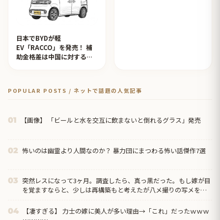
日本でBYDが軽
EV「RACCO」を発売！ 補
助金格差は中国に対するイ
ジメ？【タイ人の反応】
POPULAR POSTS / ネットで話題の人気記事
【画像】 「ビールと水を交互に飲まないと倒れるグラス」発売
01
怖いのは幽霊より人間なのか？ 暴力団にまつわる怖い話傑作7選
02
突然レスになって3ヶ月。調査したら、真っ黒だった。もし嫁が目
03
を覚ますならと、少しは再構築もと考えたが八メ撮りの写メを何
枚も見て無理だと悟った。だから俺は嫁と間男に制裁を…
【凄すぎる】 力士の嫁に美人が多い理由→「これ」だったｗｗｗ
04