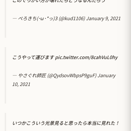
— ぺろきち(･ω･*っ)З (@kud1106)
January 9, 2021
こうやって運びます
pic.twitter.com/8cahVuL0hy
— やさぐれ師匠 (@QydsovWbpsP9guF)
January
10, 2021
いつかこういう光景見ると思ったら本当に見れた！