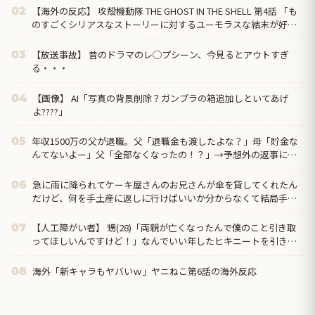
【海外の反応】 攻殻機動隊 THE GHOST IN THE SHELL 第4話 「も
02
のすごくシリアスなストーリーに対するユーモラスな結末が好
き」
【放送事故】 昔のドラマのレ◯プシーン、今見るとアウトすぎ
03
る・・・
【画像】 AI「写真の背景削除？ガンプラの箱追加しといてあげ
04
よ????」
年収1500万の父が退職。父「退職金も渡したよな？」母「貯金な
05
んてないよー」父「全部なくなったの！？」→予想外の返事に家
族騒然となり…
急に雨に降られてケーキ屋さんのお兄さんが傘を貸してくれたん
06
だけど、何を手土産に返しに行けばいいか分からなくて結局手ぶ
らで返しに行ったのだが…
【人工障がい者】 甥(28)「両親が亡くなったんで僕のこと引き取
07
ってほしいんですけど！」なんでいい年したヒキニートを引き取
らなきゃいけないんだ...
海外「新キャラもヤバいｗ」ヤニねこ第6話の海外反応
08