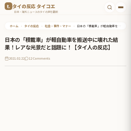
コ
タイの反応 タイコエ
ン
日本・海外ニュースのタイの声を翻訳
テ
ホーム
•
タイの反応
•
社会・事件・マナー
•
日本の「積載車」が軽自動車を搬送中に壊れた結果！レアな光景だと話題に！【タイ人の反応】
ン
ツ
日本の「積載車」が軽自動車を搬送中に壊れた結
へ
果！レアな光景だと話題に！【タイ人の反応】
ス
2021.02.22
12 Comments
キ
ッ
プ