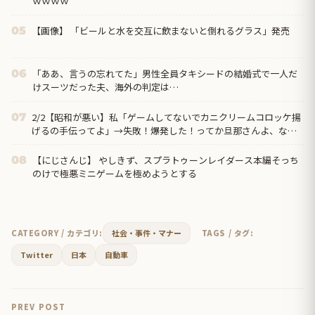
ｗｗｗｗ
【画像】 「ビールと水を交互に飲まないと倒れるグラス」発売
05
「ああ、言うの忘れてた」男性全員タキシードの結婚式で一人だ
06
けスーツだった夫、海外の判定は…
2/2【昭和が悪い】私「ゲームしてないでカニクリームコロッケ揚
07
げるの手伝ってよ」→失敗！爆発した！ってか旦那さんよ、なん
で文句言うわけ？→離婚の危機…クリームコロッケが憎い…
【にじさんじ】 やしきず、スプラトゥーンレイダース本編そっち
08
のけで極悪ミニゲームを極めようとする
CATEGORY / カテゴリ:
社会・事件・マナー
TAGS / タグ:
Twitter
日本
自動車
PREV POST