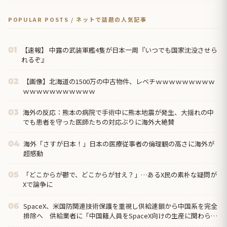
POPULAR POSTS / ネットで話題の人気記事
【速報】 中露の武装軍艦4隻が日本一周『いつでも国家沈没させら
01
れるぞ』
【画像】北海道の1500万の中古物件、レベチｗｗｗｗｗｗｗｗｗ
02
ｗｗｗｗｗｗｗｗｗｗｗ
海外の反応：熊本の病院で手術中に熊本地震が発生、大揺れの中
03
でも患者を守った医師たちの対応ぶりに海外大絶賛
海外「さすが日本！」日本の医療従事者の倫理観の高さに海外が
04
超感動
「どこからが鬱で、どこからが甘え？」…あるX民の素朴な疑問が
05
Xで論争に
SpaceX、米国防関連技術保護を重視し供給連鎖から中国系を完全
06
排除へ 供給業者に「中国籍人員をSpaceX向けの生産に関わらせ
ないこと」「中国...