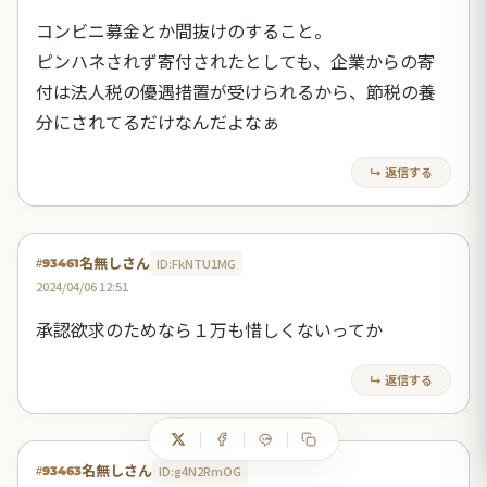
コンビニ募金とか間抜けのすること。
ピンハネされず寄付されたとしても、企業からの寄
付は法人税の優遇措置が受けられるから、節税の養
分にされてるだけなんだよなぁ
↳ 返信する
名無しさん
ID:FkNTU1MG
#93461
2024/04/06 12:51
承認欲求のためなら１万も惜しくないってか
↳ 返信する
名無しさん
ID:g4N2RmOG
#93463