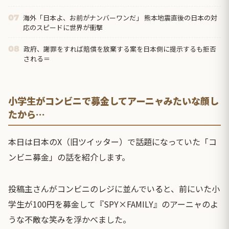
海外「日本よ、お前がナンバーワンだ」 熊本地震直後の日本の対
07
応のスピードに世界が衝撃
政府、謝罪をすれば賠償を放棄する案を日本側に提示するも拒否
08
される＝
小学生がコンビニで募金してアーニャみたいな顔し
たから…
本日は日本のX（旧ツイッター）で話題になっていた「コ
ンビニ募金」の話を紹介します。
投稿主さんがコンビニのレジに並んでいると、前にいた小
学生が100円を募金して『SPY×FAMILY』のアーニャのよ
うな不敵な笑みを浮かべました。