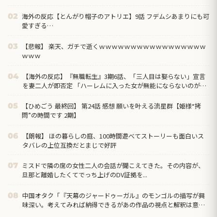
のは『中華料理』だから」
海外の反応【とんがり帽子のアトリエ】9話 フデムシあまりにも可
02
愛すぎる…
【悲報】 楽天、ガチで逝くｗｗｗｗｗｗｗｗｗｗｗｗｗｗｗｗｗ
03
ｗｗｗ
【海外の反応】『無職転生』3期6話、「三人目は娶らない」宣言
04
を妻二人が即否定 「ハーレムに入った女が無能にならないのがこ
の作品」
【ひめごう 最終回】 第24話 感想 願いを叶える流星群【姫様“拷
05
問”の時間です 2期】
【朗報】 ほの暮らしの庭、100時間遊べてストーリーも面白いス
06
タバレの上位互換だとまじで好評
ミスドで隣の席の女性二人の会話が聞こえてきた。その内容が、
07
旦那と離婚したくてでっち上げのDV証拠を...
中国オタク「『天幕のジャードゥーガル』のモンゴルの描写が興
08
味深い。考えてみれば納得できるがあの作品の視点と解釈は意外
だった」