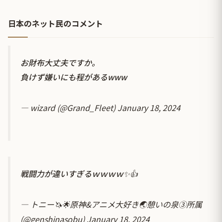
日本のネット民のコメント
お財布大丈夫ですか。
負けず嫌いにも程があるwww
— wizard (@Grand_Fleet)
January 18, 2024
戦闘力が違いすぎるｗｗｗｗ✨👍
— トニー🦄🌟原神&アニメ大好き🌏憩いの泉③所属
(@genshinasobu)
January 18, 2024