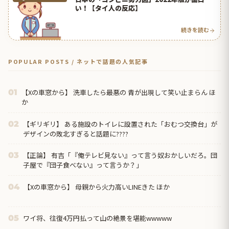
い！【タイ人の反応】
続きを読む
POPULAR POSTS / ネットで話題の人気記事
【Xの車窓から】 洗車したら最悪の 青が出現して笑い止まらん ほ
01
か
【ギリギリ】 ある施設のトイレに設置された「おむつ交換台」が
02
デザインの敗北すぎると話題に????
【正論】 有吉「『俺テレビ見ない』って言う奴おかしいだろ。団
03
子屋で『団子食べない』って言うか？」
【Xの車窓から】 母親から火力高いLINEきた ほか
04
ワイ将、往復4万円払って山の絶景を堪能wwwww
05