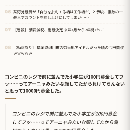
某野党議員が「自分を批判する垢は工作垢だ」と示唆、複数の一
06
般人アカウントを晒し上げにしてしまい……
【朗報】 消費減税、閣議決定 来年4月から2年間1％に
07
【動画あり】 福岡県柳川市の御当地アイドルだった頃の今田美桜
08
ｗｗｗｗｗ
コンビニのレジで前に並んでた小学生が100円募金してフ
ッ……ってアーニャみたいな顔してたから負けてらんない
と思って10000円募金した。
コンビニのレジで前に並んでた小学生が100円募金
してフッ……ってアーニャみたいな顔してたから負