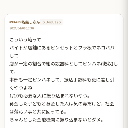
名無しさん
ID:U4YjU3ZD
#93459
2024/04/06 12:30
こういう箱って
バイトが店舗にあるピンセットとフラ板でネコババ
して
店が一定の割合で箱の設置料としてピンハネ(徴収)し
て、
本部も一定ピンハネして、振込手数料も更に差し引
くやつよね
1/10も必要な人に振り込まれないやつ。
募金した子どもと募金した人は気の毒だけど、社会
は薄汚い事と共に回ってる。
ちゃんとした金融機関に振り込まないとダメ。