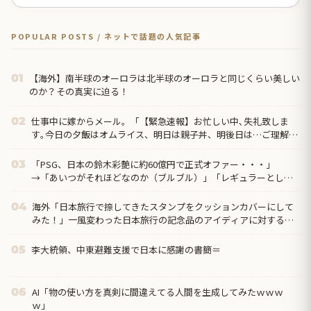
POPULAR POSTS / ネットで話題の人気記事
【海外】南半球のオーロラは北半球のオーロラと同じくらい美しい
01
のか？その真実に迫る！
仕事中に嫁からメール。「【緊急速報】お忙しい中､失礼致しま
02
す｡今日の夕飯はオムライス、明日は親子丼、明後日は…ご理解と
ご了承の程､お願い致します」
「PSG、日本の鈴木彩艶に約60億円で正式オファー・・・」
03
→「あいつがそれほどなのか（ブルブル）」「レギュラーとして
出れるとは思わないけど、それでもやっぱり羨ましいね」
海外「日本旅行で捺してきたスタンプをクッションカバーにして
04
みた！」一風変わった日本旅行の記念品のアイディアに対する海
外の反応
李大統領、中東避難支援で日本に感謝の書簡＝
05
AI「物の使い方を真剣に間違えてる人間を生成してみたｗｗｗ
06
ｗ」