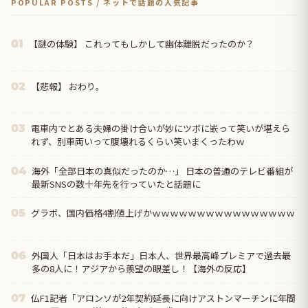
POPULAR POSTS / ネットで話題の人気記事
【謎の体験】 これってもしかして幽体離脱だったのか？
01
【悲報】 おわり。
02
電車内でとある夫婦の掛け合いが妙にツボに嵌って笑いが堪えら
03
れず、別車両いって腹壊れるくらい笑いまくったわｗ
海外「全部日本の真似だったのか…」 日本の普通のテレビ番組が
04
最新SNSの数十年先を行っていたと話題に
グラボ、国内価格4割値上げかｗｗｗｗｗｗｗｗｗｗｗｗｗｗｗｗ
05
外国人「日本はお手本だ」日本人、世界最高峰プレミアで過去最
06
多の8人に！アジアから羨望の眼差し！【海外の反応】
仏F1記者「アロンソが2年契約延長に向けアストンマーチンに年間
07