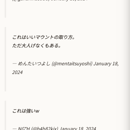
これはいいマウントの取り方。
ただ大人げなくもある。
— めんたいつよし (@mentaitsuyoshi)
January 18,
2024
これは強いw
— NG*H (@h4b82kix)
January 18, 2024