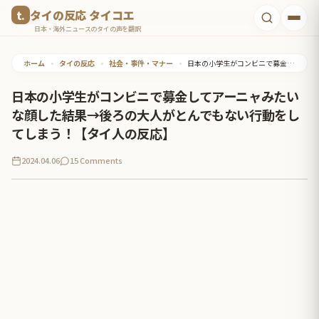
コ
タイの反応 タイコエ
ン
日本・海外ニュースのタイの声を翻訳
テ
ホーム
•
タイの反応
•
社会・事件・マナー
•
日本の小学生がコンビニで募金してアーニャみたいな顔した結果→後ろの大人がとんでもない行動をしてしまう！【タイ人の反応】
ン
ツ
日本の小学生がコンビニで募金してアーニャみたい
へ
な顔した結果→後ろの大人がとんでもない行動をし
ス
てしまう！【タイ人の反応】
キ
2024.04.06
15 Comments
ッ
プ