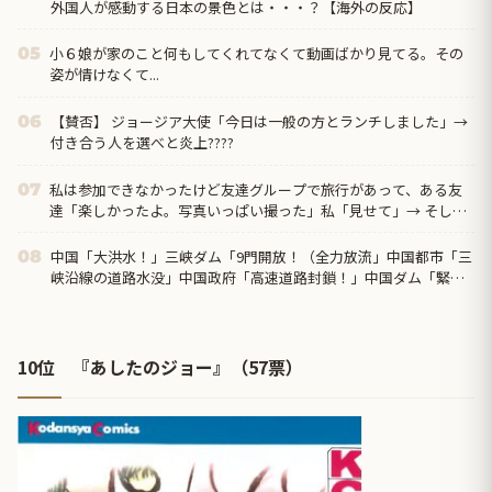
外国人が感動する日本の景色とは・・・？【海外の反応】
小６娘が家のこと何もしてくれてなくて動画ばかり見てる。その
05
姿が情けなくて...
【賛否】 ジョージア大使「今日は一般の方とランチしました」→
06
付き合う人を選べと炎上????
私は参加できなかったけど友達グループで旅行があって、ある友
07
達「楽しかったよ。写真いっぱい撮った」私「見せて」→ そした
らなんと…
中国「大洪水！」三峡ダム「9門開放！（全力放流」中国都市「三
08
峡沿線の道路水没」中国政府「高速道路封鎖！」中国ダム「緊急
放流に合わせて開門（土砂崩れ発生」→
10位 『あしたのジョー』（57票）