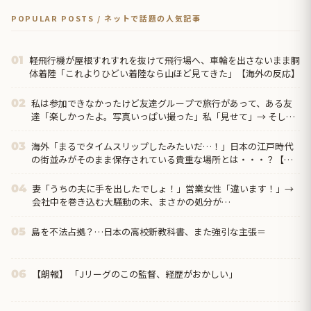
POPULAR POSTS / ネットで話題の人気記事
軽飛行機が屋根すれすれを抜けて飛行場へ、車輪を出さないまま胴
01
体着陸「これよりひどい着陸なら山ほど見てきた」【海外の反応】
私は参加できなかったけど友達グループで旅行があって、ある友
02
達「楽しかったよ。写真いっぱい撮った」私「見せて」→ そした
らなんと…
海外「まるでタイムスリップしたみたいだ…！」日本の江戸時代
03
の街並みがそのまま保存されている貴重な場所とは・・・？【海
外の反応】
妻「うちの夫に手を出したでしょ！」営業女性「違います！」→
04
会社中を巻き込む大騒動の末、まさかの処分が…
島を不法占拠？…日本の高校新教科書、また強引な主張＝
05
【朗報】 「Jリーグのこの監督、経歴がおかしい」
06