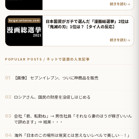
続きを読む
日本国民がガチで選んだ「漫画総選挙」2位は
kaigai-antenna.com
『鬼滅の刃』1位は？【タイ人の反応】
続きを読む
POPULAR POSTS / ネットで話題の人気記事
【画像】 セブンイレブン、ついに神商品を販売
01
ロシアさん、国民の財産を没収しはじめる
02
会社「君、転勤ね」→ 男性社員「それなら妻のほうが稼ぎいいん
03
で辞めます」⇒ 結果・・・
海外「日本のこの場所は現実とは思えないレベルで美しい…！」
04