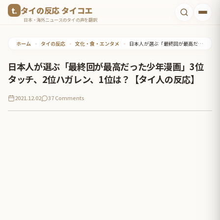
コ
タイの反応 タイコエ
ン
日本・海外ニュースのタイの声を翻訳
テ
ホーム
•
タイの反応
•
文化・食・エンタメ
•
日本人が選ぶ「最終回が最高だった少年漫画」3位タッチ、2位ハガレン、1位は？【タイ人の反応】
ン
ツ
日本人が選ぶ「最終回が最高だった少年漫画」3位
へ
タッチ、2位ハガレン、1位は？【タイ人の反応】
ス
2021.12.02
37 Comments
キ
ッ
プ