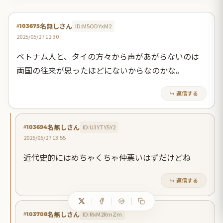
名無しさん
ID:M5ODYxM2
#103675
2025/05/27 12:30
ベトナム人と、タイの方々から声があがらないのは
両国の往来が思ったほどにないからなのかな。
↳ 返信する
名無しさん
ID:U3YTY5Y2
#103694
2025/05/27 13:55
近代史的にはめちゃくちゃ仲悪いはずだけどね
↳ 返信する
名無しさん
ID:RkM2RmZm
#103708