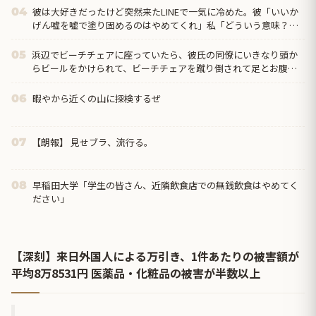
彼は大好きだったけど突然来たLINEで一気に冷めた。彼「いいか
04
げん嘘を嘘で塗り固めるのはやめてくれ」私「どういう意味？」
→ すると…
浜辺でビーチチェアに座っていたら、彼氏の同僚にいきなり頭か
05
らビールをかけられて、ビーチチェアを蹴り倒されて足とお腹を
蹴られた。彼氏「あいつは悪い奴じゃないから」←は？
暇やから近くの山に探検するぜ
06
【朗報】 見せブラ、流行る。
07
早稲田大学「学生の皆さん、近隣飲食店での無銭飲食はやめてく
08
ださい」
【深刻】来日外国人による万引き、1件あたりの被害額が
平均8万8531円 医薬品・化粧品の被害が半数以上