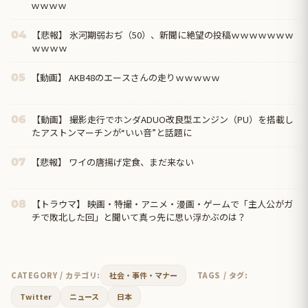
ｗｗｗｗ
【悲報】 氷河期弱おぢ（50）、新聞に絶望の投稿ｗｗｗｗｗｗｗ
04
ｗｗｗｗ
【動画】 AKB48のエースさんの走りｗｗｗｗｗ
05
【動画】 撮影走行でホンダADUO改良型エンジン（PU）を搭載し
06
たアストンマーチンが“いい音”と話題に
【悲報】 ワイの唐揚げ定食、まだ来ない
07
【トラウマ】 映画・特撮・アニメ・漫画・ゲームで「主人公がガ
08
チで敗北した回」と聞いて真っ先に思い浮かぶのは？
CATEGORY / カテゴリ:
社会・事件・マナー
TAGS / タグ:
Twitter
ニュース
日本