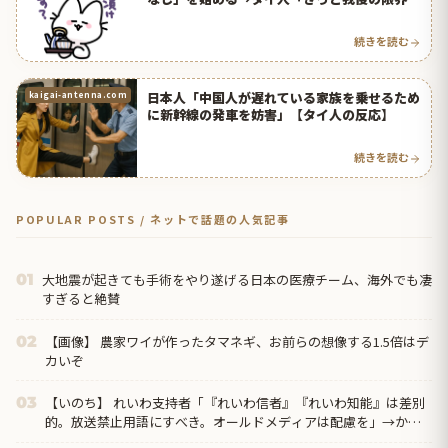
んだね」【タイ人の反応】
続きを読む
日本人「中国人が遅れている家族を乗せるため
kaigai-antenna.com
に新幹線の発車を妨害」【タイ人の反応】
続きを読む
POPULAR POSTS / ネットで話題の人気記事
大地震が起きても手術をやり遂げる日本の医療チーム、海外でも凄
01
すぎると絶賛
【画像】 農家ワイが作ったタマネギ、お前らの想像する1.5倍はデ
02
カいぞ
【いのち】 れいわ支持者「『れいわ信者』『れいわ知能』は差別
03
的。放送禁止用語にすべき。オールドメディアは配慮を」→かわ
りにピッタリの名称が...