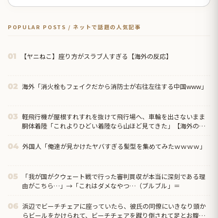
POPULAR POSTS / ネットで話題の人気記事
【ヤニねこ】座り方がスラブ人すぎる【海外の反応】
01
海外「消火栓もフェイクだから消防士が右往左往する中国www」
02
軽飛行機が屋根すれすれを抜けて飛行場へ、車輪を出さないまま
03
胴体着陸「これよりひどい着陸なら山ほど見てきた」【海外の反
応】
外国人「俺達が見かけたヤバすぎる髪型を集めてみたｗｗｗｗ」
04
「我が国がクウェート戦で行った審判買収が本当に深刻である理
05
由がこちら…」→「これはダメなやつ…（ブルブル」＝
浜辺でビーチチェアに座っていたら、彼氏の同僚にいきなり頭か
06
らビールをかけられて、ビーチチェアを蹴り倒されて足とお腹を