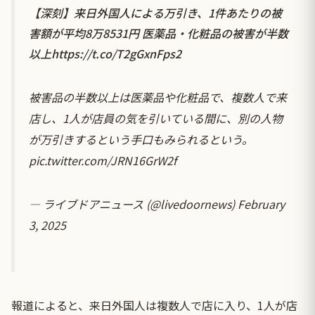
【深刻】来日外国人による万引き、1件あたりの被
害額が平均8万8531円 医薬品・化粧品の被害が半数
以上
https://t.co/T2gGxnFps2
被害品の半数以上は医薬品や化粧品で、複数人で来
店し、1人が店員の気を引いている間に、別の人物
が万引きするという手口もみられるという。
pic.twitter.com/JRN16GrW2f
— ライブドアニュース (@livedoornews)
February
3, 2025
報道によると、来日外国人は複数人で店に入り、1人が店