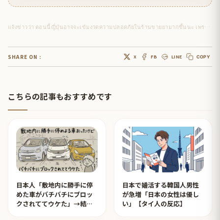
แจ้งข่าวว่า ตอนนี้ญี่ปุ่นอาจจะเข้มงวดความปลอดภัยในร้านขายยามากขึ้นนะ เพราะนักท่องเที่ยวต่างชาติไปขโมยของไว้หนักมาก
SHARE ON :
X
FB
LINE
COPY
こちらの記事もおすすめです
日本人「敷地内に勝手に停
日本で婚活する韓国人男性
めた車がバチバチにブロッ
が急増「日本の女性は優し
クされててウケた」→結末
い」【タイ人の反応】
がめっちゃおもろいｗｗｗ