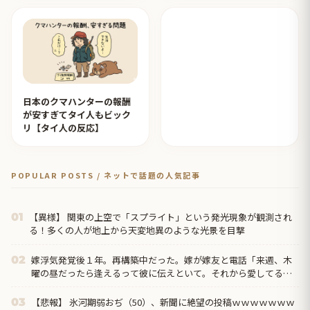
【タイ人の反応】
日本のクマハンターの報酬
が安すぎてタイ人もビック
リ【タイ人の反応】
POPULAR POSTS / ネットで話題の人気記事
【異様】 関東の上空で「スプライト」という発光現象が観測され
01
る！多くの人が地上から天変地異のような光景を目撃
嫁浮気発覚後１年。再構築中だった。嫁が嫁友と電話「来週、木
02
曜の昼だったら逢えるって彼に伝えといて。それから愛してるっ
て」…俺は汚嫁とバイパス嫁友に杀殳意を感じた→結果
【悲報】 氷河期弱おぢ（50）、新聞に絶望の投稿ｗｗｗｗｗｗｗ
03