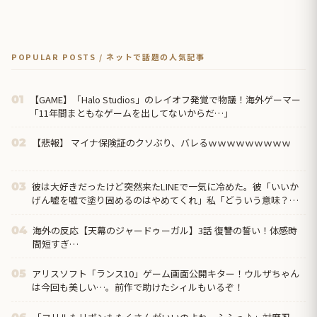
POPULAR POSTS / ネットで話題の人気記事
【GAME】「Halo Studios」のレイオフ発覚で物議！海外ゲーマー
01
「11年間まともなゲームを出してないからだ…」
【悲報】 マイナ保険証のクソぶり、バレるｗｗｗｗｗｗｗｗｗ
02
彼は大好きだったけど突然来たLINEで一気に冷めた。彼「いいか
03
げん嘘を嘘で塗り固めるのはやめてくれ」私「どういう意味？」
→ すると…
海外の反応【天幕のジャードゥーガル】3話 復讐の誓い！体感時
04
間短すぎ…
アリスソフト「ランス10」ゲーム画面公開キター！ウルザちゃん
05
は今回も美しい…。前作で助けたシィルもいるぞ！