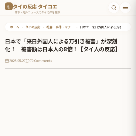
コ
タイの反応 タイコエ
ン
日本・海外ニュースのタイの声を翻訳
テ
ホーム
•
タイの反応
•
社会・事件・マナー
•
日本で「来日外国人による万引き被害」が深刻化！ 被害額は日本人の8倍！【タイ人の反応】
ン
ツ
日本で「来日外国人による万引き被害」が深刻
へ
化！ 被害額は日本人の8倍！【タイ人の反応】
ス
2025.05.27
70 Comments
キ
ッ
プ