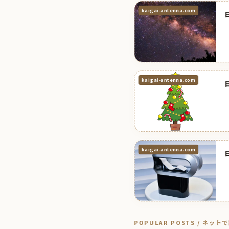
kaigai-antenna.com
kaigai-antenna.com
kaigai-antenna.com
POPULAR POSTS / ネッ