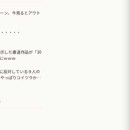
シーン、今見るとアウト
・・・・・・
示した書道作品が「30
にｗｗｗ
に反対している９人の
 やっぱりコイツラかｗ
。