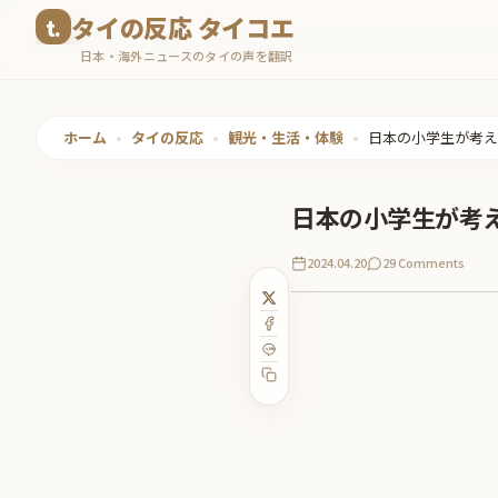
コ
タイの反応 タイコエ
ン
日本・海外ニュースのタイの声を翻訳
テ
ン
ツ
ホーム
•
タイの反応
•
観光・生活・体験
•
日本の小学生が考え
へ
ス
日本の小学生が考
キ
ッ
2024.04.20
29 Comments
プ