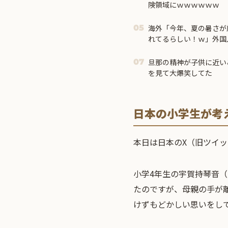
険領域にｗｗｗｗｗｗ
海外「今年、夏の暑さが
05
れてるらしい！ｗ」外国
は・・・？【海外の反応
旦那の精神が子供に近い
07
を見て大爆笑してた
日本の小学生が考
本日は日本のX（旧ツイ
小学4年生の宇賀持琴音
たのですが、母親の手が
けずもどかしい思いをし