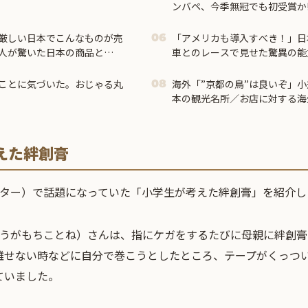
ンバペ、今季無冠でも初受賞か
本命とは!?【海外の反応】
厳しい日本でこんなものが売
「アメリカも導入すべき！」日本
06
人が驚いた日本の商品と
車とのレースで見せた驚異の能
】
応
ことに気づいた。おじゃる丸
海外「”京都の鳥”は良いぞ」
08
本の観光名所／お店に対する海
えた絆創膏
ッター）で話題になっていた「小学生が考えた絆創膏」を紹介し
（うがもちことね）さんは、指にケガをするたびに母親に絆創膏
離せない時などに自分で巻こうとしたところ、テープがくっつ
ていました。