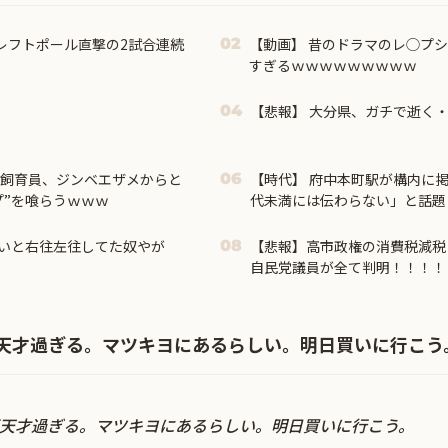
レフトポール直撃の2試合連続
【動画】 昔のドラマのレ◯プ
02
すぎるｗｗｗｗｗｗｗｗｗ
。
【悲報】 大分県、ガチで逝く
04
の飼育員、ジンベエザメからと
【時代】 府中本町駅が構内に掲
06
プ”を喰らうｗｗｗ
代未満には伝わらない」と話題
いと右往左往してた奴やが
【悲報】高市政権の消費税減税
08
自民党議員が全て判明！！！！
ｗｗｗｗ
天才過ぎる。マツキヨにあるらしい。明日買いに行こう
天才過ぎる。マツキヨにあるらしい。明日買いに行こう。