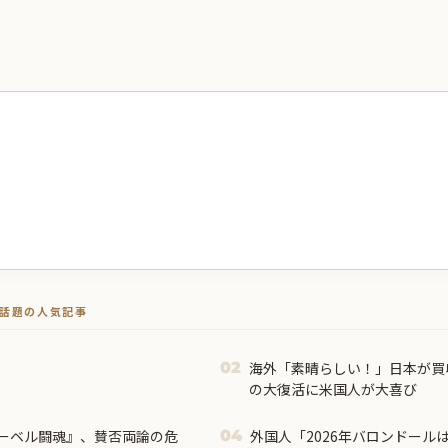
トで話題の人気記事
。
海外「素晴らしい！」日本が買
02
の大復活に米国人が大喜び
マーベル闘魂』、賛否両論の危
外国人「2026年バロンドール
04