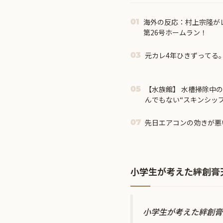
海外の反応：村上宗隆が
01
第26号ホームラン！
元カレ4年ひきずってる
03
【水族館】 水槽掃除中
05
んでもない“スキンシッ
先日エアコンの効きが悪
07
小学生が考えた絆創膏
小学生が考えた絆創膏