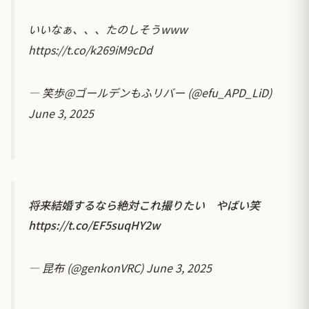
いいなぁ、、、たのしそうwww
https://t.co/k269iM9cDd
— 笑歩@ゴールデンもふリバー (@efu_APD_LiD)
June 3, 2025
将来結婚するなら絶対これ撮りたい やばい笑
https://t.co/EF5suqHY2w
— 昆布 (@genkonVRC)
June 3, 2025