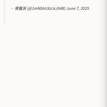
— 骨盤派 (@1mNbVcXzLkJh88)
June 7, 2025