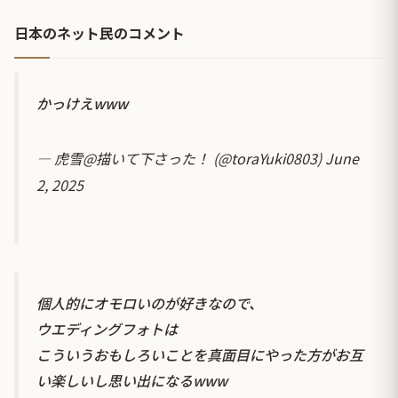
日本のネット民のコメント
かっけえwww
— 虎雪@描いて下さった！ (@toraYuki0803)
June
2, 2025
個人的にオモロいのが好きなので、
ウエディングフォトは
こういうおもしろいことを真面目にやった方がお互
い楽しいし思い出になるwww