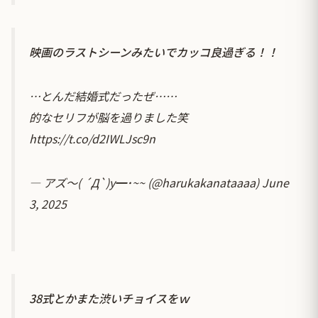
映画のラストシーンみたいでカッコ良過ぎる！！
…とんだ結婚式だったぜ……
的なセリフが脳を過りました笑
https://t.co/d2IWLJsc9n
— アズ〜( ´Д`)y━･~~ (@harukakanataaaa)
June
3, 2025
38式とかまた渋いチョイスをｗ