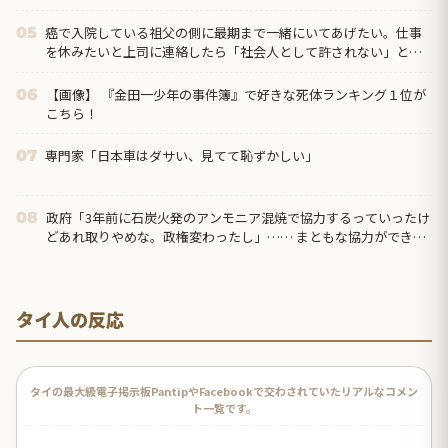
癌で入院している祖父の側に最期まで一緒にいてあげたい。仕事
05
を休みたいと上司に連絡したら「社会人として許されない」と却
下されてしまって…
【画像】 『金田一少年の事件簿』で好きな死体ランキング１位が
06
こちら！
専門家「日本車はダサい、見てて恥ずかしい」
07
政府「3年前に石炭火発のアンモニア混焼で協力するっていったけ
08
どあれ取りやめな。政権変わったし」…… まともな協力ができな
い理由、これなんですよね
タイ人の反応
タイの最大級電子掲示板PantipやFacebookで交わされていたリアルなコメン
ト一覧です。