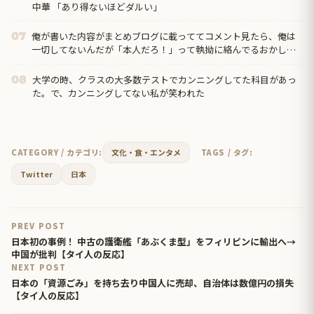
中華 「あり得ないほどダルい」
俺が書いた内容がまとめブログに載っててコメント見たら、俺は
07
一切してないんだが「本人だろ！」って執拗に絡んでるおかしな
奴がいたんだけど…
大学の時、クラスの大多数テストでカンニングしてた科目があっ
08
た。で、カンニングしてない私が笑われた
CATEGORY / カテゴリ:
文化・食・エンタメ
TAGS / タグ:
Twitter
日本
PREV POST
日本初の事例！ 中古の護衛艦「あぶくま型」をフィリピンに輸出へ→
中国が批判【タイ人の反応】
NEXT POST
日本の「資源ごみ」を持ち去り中国人に売却、自治体は数億円の損失
【タイ人の反応】