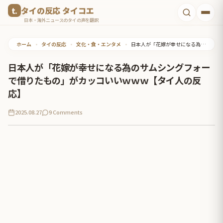
コ
タイの反応 タイコエ
ン
日本・海外ニュースのタイの声を翻訳
テ
ホーム
•
タイの反応
•
文化・食・エンタメ
•
日本人が「花嫁が幸せになる為のサムシングフォーで借りたもの」がカッコいいｗｗｗ【タイ人の反応】
ン
ツ
日本人が「花嫁が幸せになる為のサムシングフォー
へ
で借りたもの」がカッコいいｗｗｗ【タイ人の反
ス
応】
キ
2025.08.27
9 Comments
ッ
プ