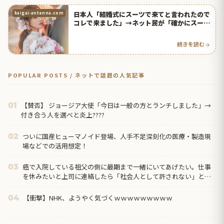
日本人「結婚式にスーツで来てと言われたので
kaigai-antenna.com
コレで来ました」→ネット民が「確かにスーツ
だけど」と大爆笑ｗｗｗ【タイ人の反応】
続きを読む
POPULAR POSTS / ネットで話題の人気記事
【賛否】 ジョージア大使「今日は一般の方とランチしました」→
01
付き合う人を選べと炎上????
ついに国産ヒューマノイド登場、人手不足深刻化の医療・製造現
02
場などでの活用想定！
癌で入院している祖父の側に最期まで一緒にいてあげたい。仕事
03
を休みたいと上司に連絡したら「社会人として許されない」と却
下されてしまって…
【衝撃】NHK、ようやく気づくｗｗｗｗｗｗｗｗｗ
04