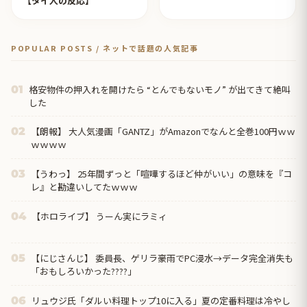
【タイ人の反応】
POPULAR POSTS / ネットで話題の人気記事
格安物件の押入れを開けたら “とんでもないモノ” が出てきて絶叫
01
した
【朗報】 大人気漫画「GANTZ」がAmazonでなんと全巻100円ｗｗ
02
ｗｗｗｗ
【うわっ】 25年間ずっと「喧嘩するほど仲がいい」の意味を『コ
03
レ』と勘違いしてたｗｗｗ
【ホロライブ】 うーん実にラミィ
04
【にじさんじ】 委員長、ゲリラ豪雨でPC浸水→データ完全消失も
05
「おもしろいかった????」
リュウジ氏「ダルい料理トップ10に入る」夏の定番料理は冷やし
06