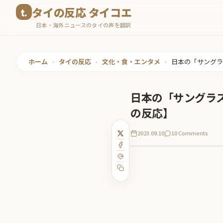
コ
タイの反応 タイコエ
ン
日本・海外ニュースのタイの声を翻訳
テ
ン
ツ
ホーム
•
タイの反応
•
文化・食・エンタメ
•
日本の「サングラ
へ
ス
日本の「サングラ
キ
の反応】
ッ
プ
2023.09.10
10 Comments