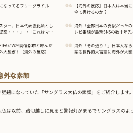
になってるフリーグラドル
【海外の反応】日本人は本当に
04
全て書けるのか？
スター、日本代表強化策とし
海外「全部日本の真似だったの
06
を提案・・・」→「これはマジ
レビ番組が最新SNSの数十年
やったらガチでボコられるだ
ないか？」「やめてくれ、勝って
IFAがW杯開催都市と結んだ
海外「その通り！」日本人なら
08
外大騒ぎ！（海外の反応）
語る世界的大富豪に海外が大騒
意外な素顔
で話題になっていた「サングラス大仏の素顔」をご紹介します
大仏は以前、踏切越しに見ると警報灯がまるでサングラスのよ