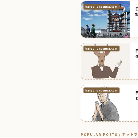
kaigai-antenna.com
kaigai-antenna.com
kaigai-antenna.com
POPULAR POSTS / ネッ