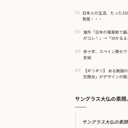
日本人の生活、たった1
01
発覚・・・
海外「日本の電車旅で最
03
がコレ！」→「分かるよ
る・・・！」【海外の反
赤十字、スペイン領セウ
05
支給
【ギリギリ】 ある施設
07
交換台」がデザインの敗北
サングラス大仏の素顔
サングラス大仏の素