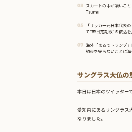
スカートの中が凄いこと
03
Tsumu
「サッカー元日本代表の
05
て“韓日定期戦”の復活
で良いと思う」「今すぐ
ろうね 10年後にやら
海外「まるでトランプ」F
07
も負けても後味が悪い」
約束を守らないことに海
サングラス大仏の
本日は日本のツイッター
愛知県にあるサングラス
なりました。