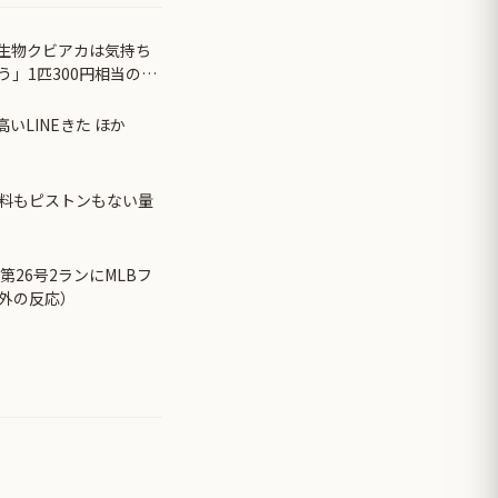
来生物クビアカは気持ち
」1匹300円相当の報
いLINEきた ほか
料もピストンもない量
第26号2ランにMLBフ
外の反応）