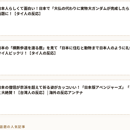
日本人らしくて面白い！日本で「大仏の代わりに実物大ガンダムが完成したら
話題に！【タイ人の反応】
日本の「横断歩道を渡る鹿」を見て「日本に住むと動物まで日本人のように礼
タイ人ビックリ！【タイ人の反応】
日本の僧侶が宗派を超えて祈る姿がカッコいい！「日本版アベンジャーズ」「
と大絶賛！【台湾人の反応】 | 海外の反応アンテナ
トで話題の人気記事