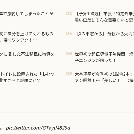
0年で激変してしまったことが
【予算100万】 市長「特定外
02
悪い虫だしそんな需要ないと思う
奨金→初日に42万取られ焦り
高に気分を上げてくれるもの
【Xの車窓から】 母親から火力高
04
、凄くワクワクす
応】
タに 到した不法移民に物資を
世界初の超伝導量子熱機関…燃
06
子エンジンが回った！
のトイレに設置された「おむつ
大谷翔平が今季初の1試合2本！
08
すぎると話題に????
ァン騒然！←「美しい！」（海
。
顔。
pic.twitter.com/GTvylM829d