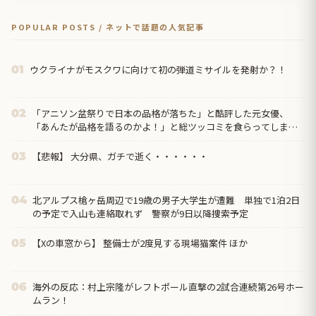
POPULAR POSTS / ネットで話題の人気記事
ウクライナがモスクワに向けて初の弾道ミサイルを発射か？！
01
「アニソン盆祭りで日本の品格が落ちた」と酷評した元女優、
02
「あんたが品格を語るのかよ！」と総ツッコミを食らってしま
い……
【悲報】 大分県、ガチで逝く・・・・・・
03
北アルプス槍ヶ岳周辺で19歳の男子大学生が遭難 単独で1泊2日
04
の予定で入山も連絡取れず 警察が9日以降捜索予定
【Xの車窓から】 整備士が2度見する現場猫案件 ほか
05
海外の反応：村上宗隆がレフトポール直撃の2試合連続第26号ホー
06
ムラン！