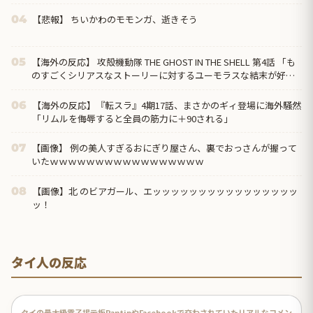
【悲報】 ちいかわのモモンガ、逝きそう
04
【海外の反応】 攻殻機動隊 THE GHOST IN THE SHELL 第4話 「も
05
のすごくシリアスなストーリーに対するユーモラスな結末が好
き」
【海外の反応】『転スラ』4期17話、まさかのギィ登場に海外騒然
06
「リムルを侮辱すると全員の筋力に＋90される」
【画像】 例の美人すぎるおにぎり屋さん、裏でおっさんが握って
07
いたｗｗｗｗｗｗｗｗｗｗｗｗｗｗｗｗｗ
【画像】北 のビアガール、エッッッッッッッッッッッッッッッッ
08
ッ！
タイ人の反応
タイの最大級電子掲示板PantipやFacebookで交わされていたリアルなコメン