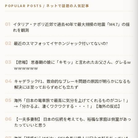
POPULAR POSTS / ネットで話題の人気記事
イタリア・ナポリ近郊で過去40年で最大規模の地震「M4.7」の揺
01
れを観測
最近のスマフォってイヤホンジャック付いてないの?
02
【悲報】 思春期の娘に「キモッ」と言われたお父さん、グレるｗ
03
ｗｗｗｗｗｗ
キャデラックF1、致命的なブレーキ問題の原因が明らかになるも
04
解決には至っておらずめども立たず
海外「日本の電車旅で最高に気分を上げてくれるものがコレ！」
05
→「分かるよ、凄くワクワクする・・・！」【海外の反応】
【一夫多妻制】 日本の伝統を考えても、裕福な家庭は側室があっ
06
たっていいと思う