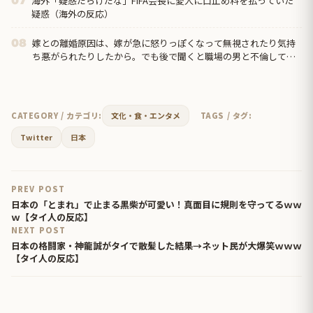
海外「疑惑だらけだな」FIFA会長に愛人に口止め料を払っていた
07
疑惑（海外の反応）
嫁との離婚原因は、嫁が急に怒りっぽくなって無視されたり気持
08
ち悪がられたりしたから。でも後で聞くと職場の男と不倫してい
たとｗ その後相手に逃げられたからって俺を探すなｗｗ
CATEGORY / カテゴリ:
文化・食・エンタメ
TAGS / タグ:
Twitter
日本
PREV POST
日本の「とまれ」で止まる黒柴が可愛い！真面目に規則を守ってるｗｗ
ｗ【タイ人の反応】
NEXT POST
日本の格闘家・神龍誠がタイで散髪した結果→ネット民が大爆笑ｗｗｗ
【タイ人の反応】