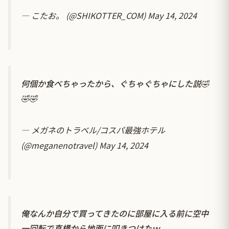
— こたお。 (@SHIKOTTER_COM)
May 14, 2024
何個か食べちゃったから、ぐちゃぐちゃにした説🤣
🤣🤣
— メガネのトラベル/コスパ最強ホテル
(@meganenotravel)
May 14, 2024
俺なんか自分で買ってきたのに部屋に入る前に空中
一回転で真横から地面に叩きつけたｗ