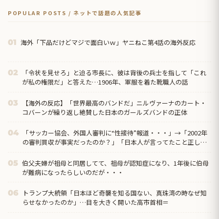
POPULAR POSTS / ネットで話題の人気記事
海外「下品だけどマジで面白いｗ」ヤニねこ第4話の海外反応
01
「令状を見せろ」と迫る市長に、彼は背後の兵士を指して「これ
02
が私の権限だ」と答えた…1906年、軍服を着た靴職人の話
【海外の反応】「世界最高のバンドだ」ニルヴァーナのカート・
03
コバーンが繰り返し絶賛した日本のガールズバンドの正体
「サッカー協会、外国人審判に“性接待”報道・・・」→「2002年
04
の審判買収が事実だったのか？」「日本人が言ってたこと正しか
ったね・・・...
伯父夫婦が祖母と同居してて、祖母が認知症になり、1年後に伯母
05
が難病になったらしいのだが・・・
トランプ大統領「日本ほど奇襲を知る国ない、真珠湾の時なぜ知
06
らせなかったのか」…目を大きく開いた高市首相＝