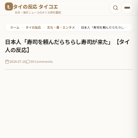
コ
タイの反応 タイコエ
ン
日本・海外ニュースのタイの声を翻訳
テ
ホーム
•
タイの反応
•
文化・食・エンタメ
•
日本人「寿司を頼んだらちらし寿司が来た」【タイ人の反応】
ン
ツ
日本人「寿司を頼んだらちらし寿司が来た」【タイ
へ
人の反応】
ス
2024.07.16
30 Comments
キ
ッ
プ