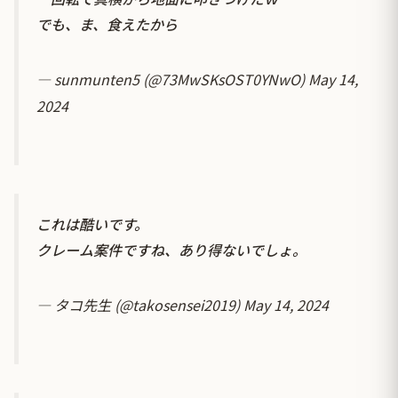
でも、ま、食えたから
— sunmunten5 (@73MwSKsOST0YNwO)
May 14,
2024
これは酷いです。
クレーム案件ですね、あり得ないでしょ。
— タコ先生 (@takosensei2019)
May 14, 2024