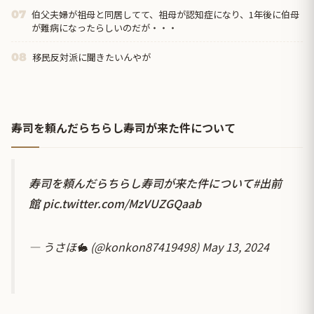
伯父夫婦が祖母と同居してて、祖母が認知症になり、1年後に伯母
07
が難病になったらしいのだが・・・
移民反対派に聞きたいんやが
08
寿司を頼んだらちらし寿司が来た件について
寿司を頼んだらちらし寿司が来た件について
#出前
館
pic.twitter.com/MzVUZGQaab
— うさほ🐇 (@konkon87419498)
May 13, 2024