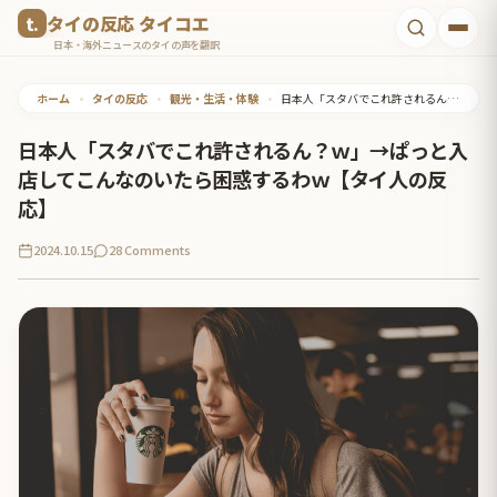
コ
タイの反応 タイコエ
ン
日本・海外ニュースのタイの声を翻訳
テ
ホーム
•
タイの反応
•
観光・生活・体験
•
日本人「スタバでこれ許されるん？ｗ」→ぱっと入店してこんなのいたら困惑するわｗ【タイ人の反応】
ン
ツ
日本人「スタバでこれ許されるん？ｗ」→ぱっと入
へ
店してこんなのいたら困惑するわｗ【タイ人の反
ス
応】
キ
2024.10.15
28 Comments
ッ
プ