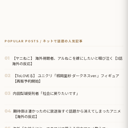
POPULAR POSTS / ネットで話題の人気記事
【ヤニねこ】 海外視聴者、アルねこを嫁にしたいと咽び泣く【3話
01
海外の反応】
【ToLOVEる】 ユニクリ「籾岡里紗 ダークネスver.」フィギュア
02
【再販予約開始】
内田梨瑚受刑者「社会に戻りたいです」
03
期待値は凄かったのに放送後すぐ話題から消えてしまったアニメ
04
【海外の反応】