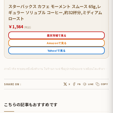
スターバックス カフェ モーメント スムース 65g,レ
ギュラー ソリュブル コーヒー,約32杯分,ミディアム
ロースト
￥1,564
(税込)
楽天市場で見る
Amazonで見る
Yahoo!で見る
ภาพไวรัล ชายคนหนึ่งนั่งทำงาน ในร้านกาแฟ ซึ่งอุปกรณ์ของเขาเหมือนโตะทำงานส่วนตัว
SHARE ON :
X
FB
LINE
COPY
こちらの記事もおすすめです