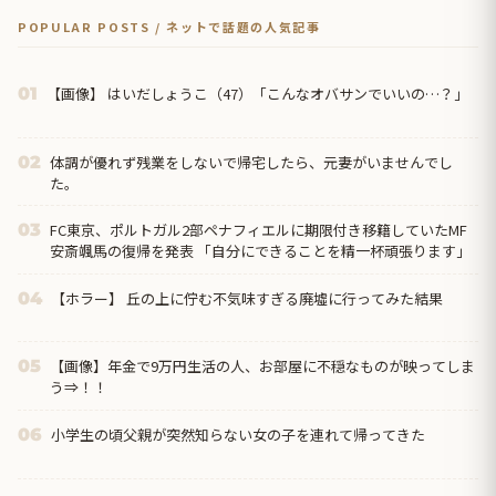
POPULAR POSTS / ネットで話題の人気記事
【画像】 はいだしょうこ（47）「こんなオバサンでいいの…？」
01
体調が優れず残業をしないで帰宅したら、元妻がいませんでし
02
た。
FC東京、ポルトガル2部ペナフィエルに期限付き移籍していたMF
03
安斎颯馬の復帰を発表 「自分にできることを精一杯頑張ります」
【ホラー】 丘の上に佇む不気味すぎる廃墟に行ってみた結果
04
【画像】年金で9万円生活の人、お部屋に不穏なものが映ってしま
05
う⇒！！
小学生の頃父親が突然知らない女の子を連れて帰ってきた
06