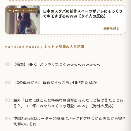
日本のスタバの新作スイーツがアレにそっくり
kaigai-antenna.com
でキモすぎるｗｗｗ【タイ人の反応】
続きを読む
POPULAR POSTS / ネットで話題の人気記事
【衝撃】 NHK、ようやく気づくｗｗｗｗｗｗｗｗｗ
01
【Xの車窓から】 母親から火力高いLINEきた ほか
02
海外「日本にはこんな特殊な標識があるんだけど皆は見たことあ
03
る？」→「何これめちゃくちゃ可愛いｗｗ」【海外の反応】
中国Zbtlink製ルーター20機種にバックドア見つかる 外部から完全
04
制御のおそれ