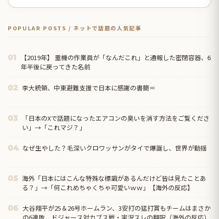
POPULAR POSTS / ネットで話題の人気記事
【2019年】 重機の作業員が「なんだこれ」と通報した密閉容器、6
01
年半後に戻ってきた名前
李大統領、中東避難支援で日本に感謝の書簡＝
02
「日本のXで話題になったエアコンの臭いを消す方法をご覧くださ
03
い」→「これマジ？」
なぜ生やした？毛深いクロワッサンがタイで爆誕し、世界が動揺
04
海外「日本にはこんな特殊な標識があるんだけど皆は見たことあ
05
る？」→「何これめちゃくちゃ可愛いｗｗ」【海外の反応】
大谷翔平が25＆26号ホームラン、3安打の猛打賞もチームはまさか
06
の6連敗、ドジャース対カブス戦・実況スレの翻訳（海外の反応）