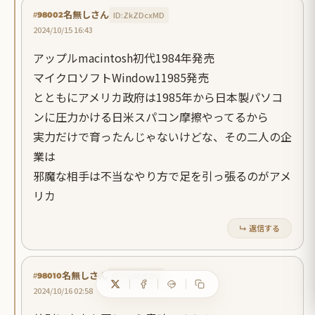
名無しさん
ID:ZkZDcxMD
#98002
2024/10/15 16:43
アップルmacintosh初代1984年発売
マイクロソフトWindow11985発売
とともにアメリカ政府は1985年から日本製パソコ
ンに圧力かける日米スパコン摩擦やってるから
実力だけで育ったんじゃないけどな、その二人の企
業は
邪魔な相手は不当なやり方で足を引っ張るのがアメ
リカ
↳ 返信する
名無しさん
ID:UwMzE2Nj
#98010
2024/10/16 02:58