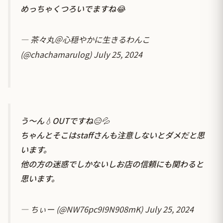
めっちゃくつろいでますね😂
— 茶々丸＠心穏やかに生きるわんこ
(@chachamarulog)
July 25, 2024
う～ん💧OUTですね😑💦
ちゃんとそこはstaffさんも注意しないとダメだと思
います。
他の方の迷惑でしかないしお店の信頼にも関わると
思います。
— ちぃー (@NW76pc9I9N908mK)
July 25, 2024