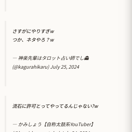
さすがにやりすぎw
つか、ネタやろ？w
— 神楽先輩はタロット占い師でし👻
(@kagurahikaru)
July 25, 2024
流石に許可とってやってるんじゃない?w
— かみしょう【自称太鼓系YouTuber】