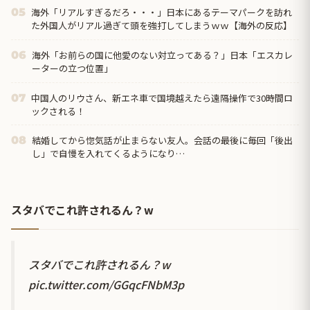
海外「リアルすぎるだろ・・・」日本にあるテーマパークを訪れ
05
た外国人がリアル過ぎて頭を強打してしまうｗｗ【海外の反応】
海外「お前らの国に他愛のない対立ってある？」日本「エスカレ
06
ーターの立つ位置」
中国人のリウさん、新エネ車で国境越えたら遠隔操作で30時間ロ
07
ックされる！
結婚してから惚気話が止まらない友人。会話の最後に毎回「後出
08
し」で自慢を入れてくるようになり…
スタバでこれ許されるん？w
スタバでこれ許されるん？w
pic.twitter.com/GGqcFNbM3p