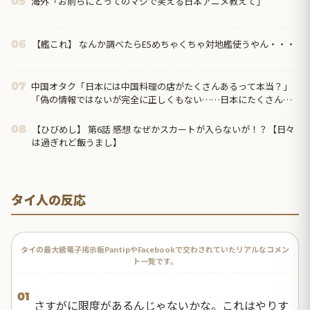
海外「お前らにとってのマジで笑える日本アニメ教えて」
05
【艦これ】 なんか調べたらE5めちゃくちゃ対地艦使うやん・・・
06
中国オタク「日本には中国料理の店がたくさんあるって本当？」
07
「偽の情報ではないが完全に正しくもない……日本にたくさんあ
るのは『中華料理』だから」
【ひびめし】 第6話 感想 なぜかスカートが入らないが！？【日々
08
は過ぎれど飯うまし】
タイ人の反応
タイの最大級電子掲示板PantipやFacebookで交わされていたリアルなコメン
ト一覧です。
01
さすがに限度があるんじゃないかな。これはやりす