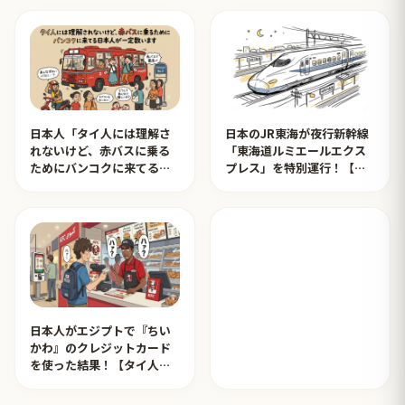
日本人「タイ人には理解さ
日本のJR東海が夜行新幹線
れないけど、赤バスに乗る
「東海道ルミエールエクス
ためにバンコクに来てる日
プレス」を特別運行！【タ
本人が一定数います」【タ
イ人の反応】
イ人の反応】
日本人がエジプトで『ちい
かわ』のクレジットカード
を使った結果！【タイ人の
反応】