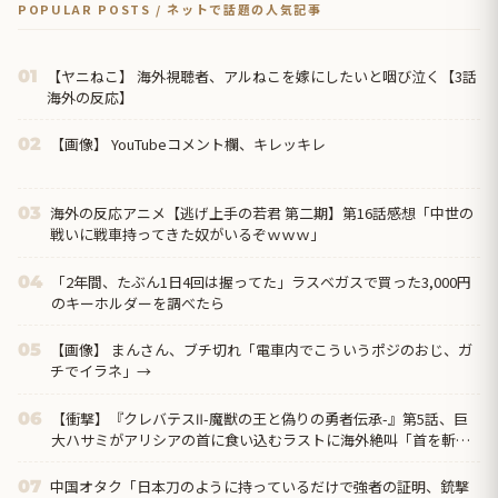
POPULAR POSTS / ネットで話題の人気記事
【ヤニねこ】 海外視聴者、アルねこを嫁にしたいと咽び泣く【3話
01
海外の反応】
【画像】 YouTubeコメント欄、キレッキレ
02
海外の反応アニメ【逃げ上手の若君 第二期】第16話感想「中世の
03
戦いに戦車持ってきた奴がいるぞｗｗｗ」
「2年間、たぶん1日4回は握ってた」ラスベガスで買った3,000円
04
のキーホルダーを調べたら
【画像】 まんさん、ブチ切れ「電車内でこういうポジのおじ、ガ
05
チでイラネ」→
【衝撃】『クレバテスⅡ-魔獣の王と偽りの勇者伝承-』第5話、巨
06
大ハサミがアリシアの首に食い込むラストに海外絶叫「首を斬り
やがった！？」
中国オタク「日本刀のように持っているだけで強者の証明、銃撃
07