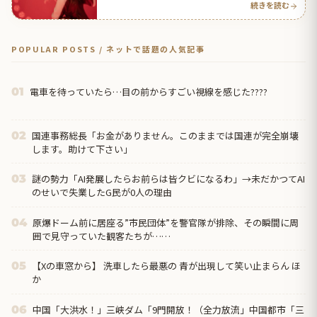
続きを読む
POPULAR POSTS / ネットで話題の人気記事
電車を待っていたら…目の前からすごい視線を感じた????
01
国連事務総長「お金がありません。このままでは国連が完全崩壊
02
します。助けて下さい」
謎の勢力「AI発展したらお前らは皆クビになるわ」→未だかつてAI
03
のせいで失業したG民が0人の理由
原爆ドーム前に居座る”市民団体”を警官隊が排除、その瞬間に周
04
囲で見守っていた観客たちが……
【Xの車窓から】 洗車したら最悪の 青が出現して笑い止まらん ほ
05
か
中国「大洪水！」三峡ダム「9門開放！（全力放流」中国都市「三
06