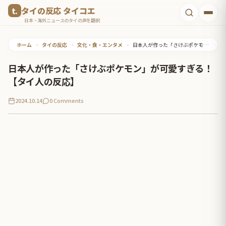
コ
タイの反応 タイコエ
ン
日本・海外ニュースのタイの声を翻訳
テ
ホーム
•
タイの反応
•
文化・食・エンタメ
•
日本人が作った「さけぶポケモン」が可愛すぎる！【タイ人の反応】
ン
ツ
日本人が作った「さけぶポケモン」が可愛すぎる！
へ
【タイ人の反応】
ス
2024.10.14
0 Comments
キ
ッ
プ