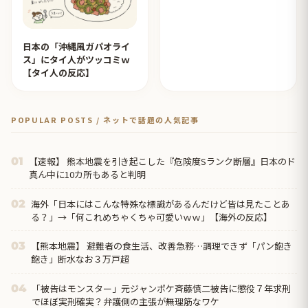
日本の「沖縄風ガパオライ
ス」にタイ人がツッコミｗ
【タイ人の反応】
POPULAR POSTS / ネットで話題の人気記事
【速報】 熊本地震を引き起こした『危険度Sランク断層』日本のド
01
真ん中に10カ所もあると判明
海外「日本にはこんな特殊な標識があるんだけど皆は見たことあ
02
る？」→「何これめちゃくちゃ可愛いｗｗ」【海外の反応】
【熊本地震】 避難者の食生活、改善急務…調理できず「パン飽き
03
飽き」断水なお３万戸超
「被告はモンスター」元ジャンポケ斉藤慎二被告に懲役７年求刑
04
でほぼ実刑確実？弁護側の主張が無理筋なワケ