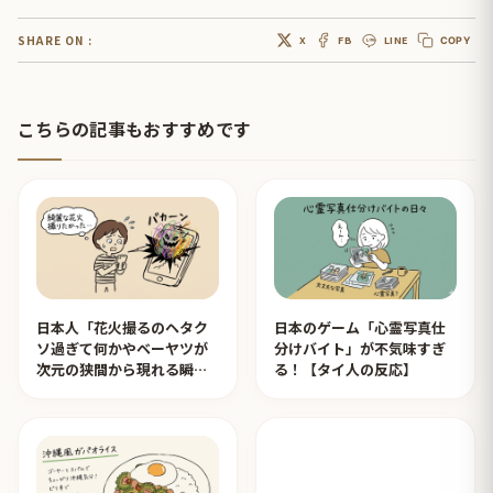
SHARE ON :
X
FB
LINE
COPY
こちらの記事もおすすめです
日本人「花火撮るのヘタク
日本のゲーム「心霊写真仕
ソ過ぎて何かやベーヤツが
分けバイト」が不気味すぎ
次元の狭間から現れる瞬間
る！【タイ人の反応】
みたいのが撮れた」ｗｗｗ
【タイ人の反応】