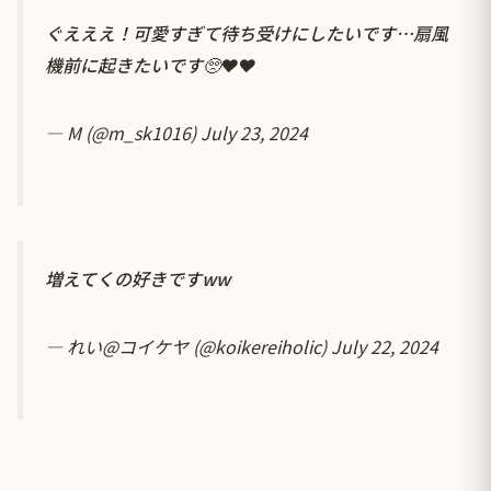
ぐえええ！可愛すぎて待ち受けにしたいです…扇風
機前に起きたいです🥺❤️❤️
— M (@m_sk1016)
July 23, 2024
増えてくの好きですww
— れい@コイケヤ (@koikereiholic)
July 22, 2024