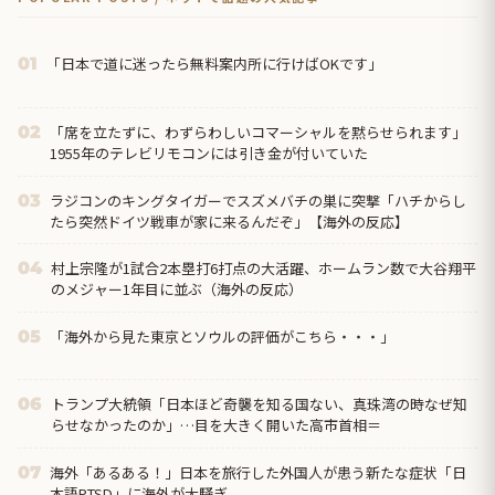
「日本で道に迷ったら無料案内所に行けばOKです」
01
「席を立たずに、わずらわしいコマーシャルを黙らせられます」
02
1955年のテレビリモコンには引き金が付いていた
ラジコンのキングタイガーでスズメバチの巣に突撃「ハチからし
03
たら突然ドイツ戦車が家に来るんだぞ」【海外の反応】
村上宗隆が1試合2本塁打6打点の大活躍、ホームラン数で大谷翔平
04
のメジャー1年目に並ぶ（海外の反応）
「海外から見た東京とソウルの評価がこちら・・・」
05
トランプ大統領「日本ほど奇襲を知る国ない、真珠湾の時なぜ知
06
らせなかったのか」…目を大きく開いた高市首相＝
海外「あるある！」日本を旅行した外国人が患う新たな症状「日
07
本語PTSD」に海外が大騒ぎ