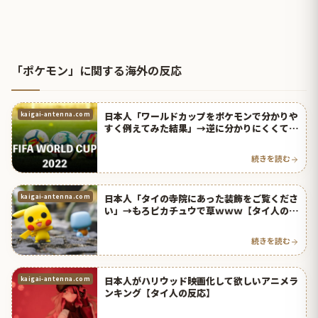
「ポケモン」に関する海外の反応
日本人「ワールドカップをポケモンで分かりや
kaigai-antenna.com
すく例えてみた結果」→逆に分かりにくくて笑
ったｗｗｗ【タイ人の反応】
続きを読む
日本人「タイの寺院にあった装飾をご覧くださ
kaigai-antenna.com
い」→もろピカチュウで草ｗｗｗ【タイ人の反
応】
続きを読む
日本人がハリウッド映画化して欲しいアニメラ
kaigai-antenna.com
ンキング【タイ人の反応】