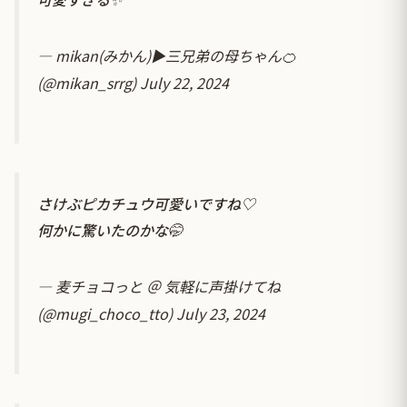
— mikan(みかん)▶︎三兄弟の母ちゃん🍊
(@mikan_srrg)
July 22, 2024
さけぶピカチュウ可愛いですね♡
何かに驚いたのかな🤭
— 麦チョコっと ＠ 気軽に声掛けてね
(@mugi_choco_tto)
July 23, 2024