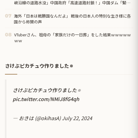
峡沿線の道路水没」中国政府「高速道路封鎖！」中国ダム「緊急
放流に合わせて開門（土砂崩れ発生」→
海外「日本は戦勝国なんだよ」 戦後の日本人の特別な生き様に各
07
国から称賛の声
VTuberさん、祖母の「家族だけの一日葬」をした結果ｗｗｗｗｗ
08
ｗｗ
さけぶピカチュウ作りました🔅
さけぶピカチュウ作りました🔅
pic.twitter.com/NMiJ8fG4qh
— おきは (@okihasA)
July 22, 2024