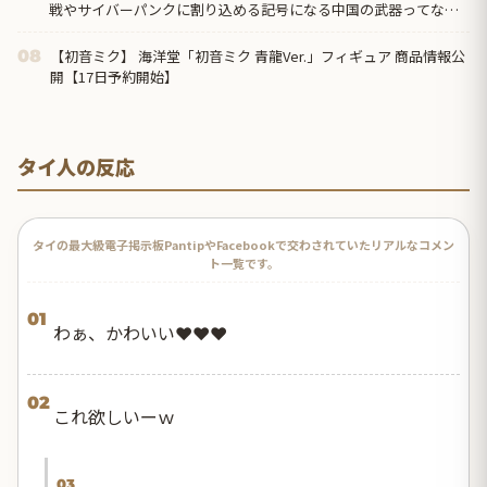
戦やサイバーパンクに割り込める記号になる中国の武器ってなん
だろう？」
【初音ミク】 海洋堂「初音ミク 青龍Ver.」フィギュア 商品情報公
08
開【17日予約開始】
タイ人の反応
タイの最大級電子掲示板PantipやFacebookで交わされていたリアルなコメン
ト一覧です。
01
わぁ、かわいい❤️❤️❤️
02
これ欲しいーｗ
03