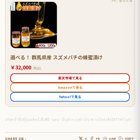
PR / 楽天市場
選べる！ 群馬県産 スズメバチの蜂蜜漬け
￥32,000
(税込)
楽天市場で見る
Amazonで見る
Yahoo!で見る
บริษัทน้ำผึ้งญี่ปุ่นผลิตน้ำผึ้งที่มี ‘แตน’ เป็นตัวๆ อยู่ข้างใน ชาวเน็ตสงสัยใส่ไว้ทำไมกัน!?
SHARE ON :
X
FB
LINE
COPY