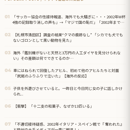
「サッカー協会の性接待報道、海外でも大騒ぎに・・・2002年W杯
01
4強の記録取り消しの声も」→「マジで国の恥だ」「2002年まで疑
う価値...
【札幌市清田区】調査の結果“クマの痕跡なし” 「シカでも犬でも
02
ないゴロンとして黒い動物を見た」
海外「鑑別機がないと天然と3万円の人工ダイヤを見分けられな
03
い」その差額は何でできてるのか…
車にはねられて回復したアヒル、初めて他のアヒルたちと対面
04
「尻尾のふりふりで泣いた」【海外の反応】
子供を外遊びさせていると。一昨日と今日同じ女の子に話しかけ
05
られ...
【衝撃】 「十二支の和菓子、なぜか13匹いる」
06
「不適切接待疑惑、2002年イタリア・スペイン戦で『 奪われた』
07
と欧州の大手メディアが一斉に報道！」