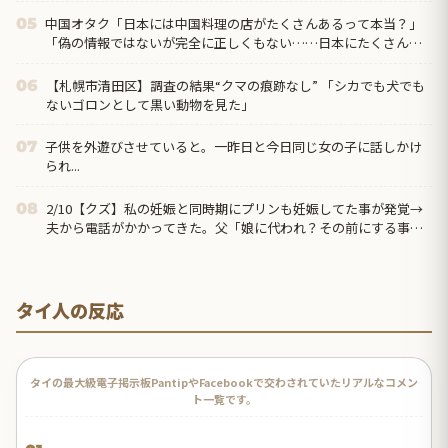
中国オタク「日本には中国料理の店がたくさんあるって本当？」
05
「偽の情報ではないが完全に正しくもない……日本にたくさんあ
るのは『中華料理』だから」
【札幌市清田区】調査の結果“クマの痕跡なし” 「シカでも犬でも
06
ないゴロンとして黒い動物を見た」
子供を外遊びさせていると。一昨日と今日同じ女の子に話しかけ
07
られ...
2/10【クズ】私の妊娠と同時期にプリンも妊娠してた事が発覚→
08
夫から電話がかかってきた。父「娘に代われ？その前にする事が
あるだろう？」夫「僕らの恋路を邪魔しないでください！」
タイ人の反応
タイの最大級電子掲示板PantipやFacebookで交わされていたリアルなコメン
ト一覧です。