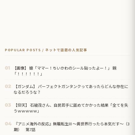
POPULAR POSTS / ネットで話題の人気記事
【画像】 娘「ママー！ちいかわのシール貼ったよー！」 親
01
「！！！！！！」
【ガンダム】 パーフェクトガンタンクってあったらどんな存在に
02
なるだろうな？
【仰天】 石破茂さん、自民若手に舐めてかかった結果「全てを失
03
うｗｗｗｗｗ」
『アニメ海外の反応』無職転生Ⅲ ～異世界行ったら本気だす～（3
04
期） 第7話