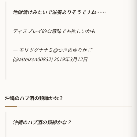
地獄漬けみたいで滋養ありそうですね……
ディスプレイ的な意味でも欲しいかも
— モリツグナナミ@つきのゆりかご
(@alteizen00832)
2019年3月12日
沖縄のハブ酒の類縁かな？
沖縄のハブ酒の類縁かな？