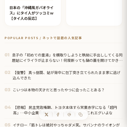
日本の「沖縄風ガパオライ
ス」にタイ人がツッコミｗ
【タイ人の反応】
POPULAR POSTS / ネットで話題の人気記事
息子の「初めての重湯」を横取りしようと執拗に手出ししてくる同
01
居姑にイライラが止まらない！何度断っても鍋の蓋を開けてかき混
ぜ、結局『姑との合作』という不快すぎる形に・・・
【復讐】 真っ昼間、姑が背中に包丁突き立てられたまま家に逃げ
02
込んできた
こいつは本物の天才だと思ったやつに会ったことある？
03
【悲報】 民主党政権期、トヨタ本体すら営業赤字になる「超円
04
高」…中小企業の景況も厳しい水準だった←これエグいよな
イチロー「筋トレは絶対やっちゃダメ笑。サバンナのライオンが
05