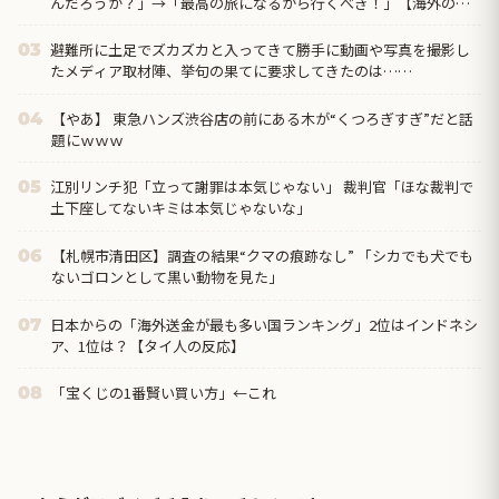
んだろうか？」→「最高の旅になるから行くべき！」【海外の反
応】
避難所に土足でズカズカと入ってきて勝手に動画や写真を撮影し
03
たメディア取材陣、挙句の果てに要求してきたのは……
【やあ】 東急ハンズ渋谷店の前にある木が“くつろぎすぎ”だと話
04
題にｗｗｗ
江別リンチ犯「立って謝罪は本気じゃない」 裁判官「ほな裁判で
05
土下座してないキミは本気じゃないな」
【札幌市清田区】調査の結果“クマの痕跡なし” 「シカでも犬でも
06
ないゴロンとして黒い動物を見た」
日本からの「海外送金が最も多い国ランキング」2位はインドネシ
07
ア、1位は？【タイ人の反応】
「宝くじの1番賢い買い方」←これ
08