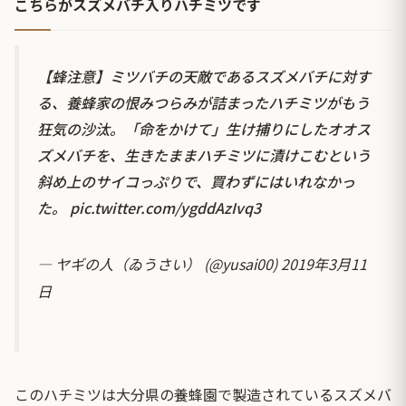
こちらがスズメバチ入りハチミツです
【蜂注意】ミツバチの天敵であるスズメバチに対す
る、養蜂家の恨みつらみが詰まったハチミツがもう
狂気の沙汰。「命をかけて」生け捕りにしたオオス
ズメバチを、生きたままハチミツに漬けこむという
斜め上のサイコっぷりで、買わずにはいれなかっ
た。
pic.twitter.com/ygddAzIvq3
— ヤギの人（ゐうさい） (@yusai00)
2019年3月11
日
このハチミツは大分県の養蜂園で製造されているスズメバ