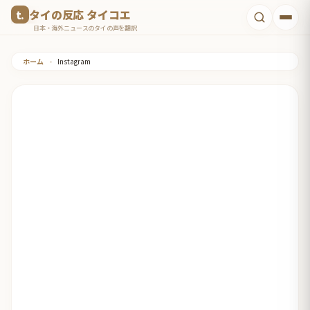
コ
タイの反応 タイコエ
ン
日本・海外ニュースのタイの声を翻訳
テ
ホーム
•
Instagram
ン
ツ
へ
ス
キ
ッ
プ