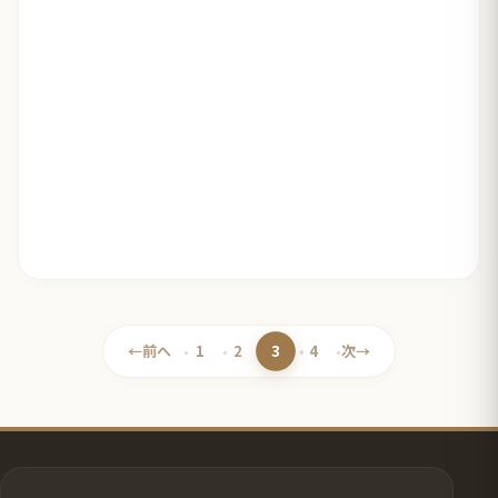
3
←
前へ
1
2
4
次
→
ペ
ペ
ペ
ペ
ー
ー
ー
ー
ジ
ジ
ジ
ジ