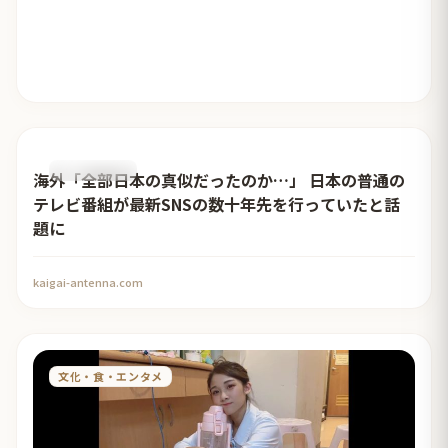
おすすめ記事
海外「全部日本の真似だったのか…」 日本の普通の
テレビ番組が最新SNSの数十年先を行っていたと話
題に
kaigai-antenna.com
文化・食・エンタメ