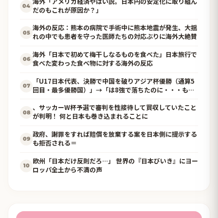
海外「アメリカ経済やばい説。日本円の安定化に取り組ん
04
だのもこれが原因か？」
海外の反応：熊本の病院で手術中に熊本地震が発生、大揺
05
れの中でも患者を守った医師たちの対応ぶりに海外大絶賛
海外「日本で初めて梅干しなるものを食べた」日本旅行で
06
食べた変わった食べ物に対する海外の反応
「U17日本代表、決勝で中国を破りアジア杯優勝（通算5
07
回目・最多優勝国）」→「は8強で落ちたのに・・・もう
越えられない壁になってしまったね」「は監督の問題が大
きい」「日本はもうどんなに精神勝利したところで超えら
、サッカーW杯予選で審判を性接待して買収していたこと
08
れない壁である」
が判明！ 何と日本も巻き込まれることに
政府、謝罪をすれば賠償を放棄する案を日本側に提示する
09
も拒否される＝
欧州「日本だけ反則だろ…」 世界の『日本びいき』にヨー
10
ロッパ全土から不満の声