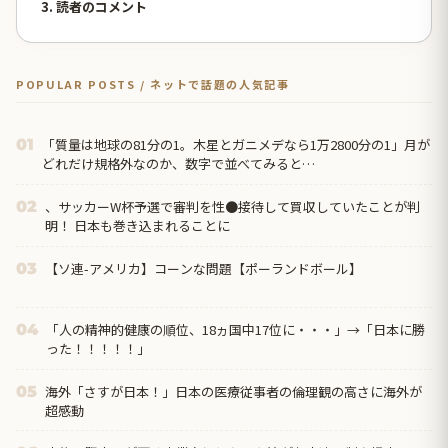
3. 読者のコメント
POPULAR POSTS / ネットで話題の人気記事
「質量は地球の81分の1。木星とガニメデなら1万2800分の1」月が
01
どれだけ規格外なのか、数字で並べてみると…
、サッカーW杯予選で審判を性●接待して買収していたことが判
02
明！ 日本も巻き込まれることに
【ソ連-アメリカ】コーンな問題【ポーランドボール】
03
「人の精神的健康の順位、18ヵ国中17位に・・・」→「日本に勝
04
った！！！！！」
海外「さすが日本！」日本の医療従事者の倫理観の高さに海外が
05
超感動