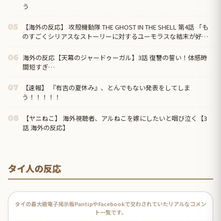
う
【海外の反応】 攻殻機動隊 THE GHOST IN THE SHELL 第4話 「も
05
のすごくシリアスなストーリーに対するユーモラスな結末が好
き」
海外の反応【天幕のジャードゥーガル】3話 復讐の誓い！体感時
06
間短すぎ…
【速報】 『有吉の夏休み』、とんでもない発表をしてしま
07
う！！！！！
【ヤニねこ】 海外視聴者、アルねこを嫁にしたいと咽び泣く【3
08
話 海外の反応】
タイ人の反応
タイの最大級電子掲示板PantipやFacebookで交わされていたリアルなコメン
ト一覧です。