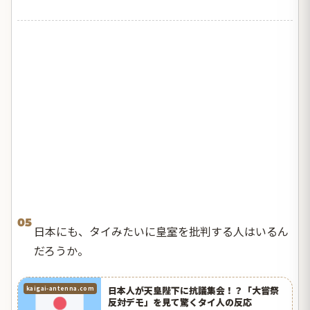
05
日本にも、タイみたいに皇室を批判する人はいるん
だろうか。
日本人が天皇陛下に抗議集会！？「大嘗祭
kaigai-antenna.com
反対デモ」を見て驚くタイ人の反応