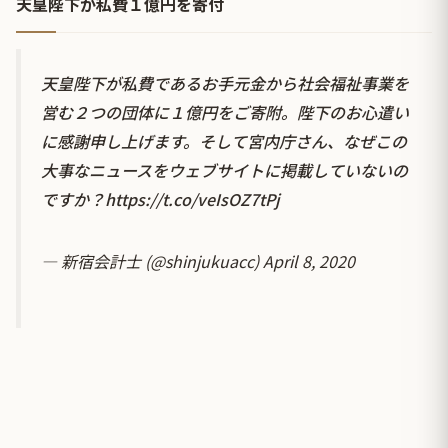
天皇陛下が私費１億円を寄付
天皇陛下が私費であるお手元金から社会福祉事業を
営む２つの団体に１億円をご寄附。陛下のお心遣い
に感謝申し上げます。そして宮内庁さん、なぜこの
大事なニュースをウェブサイトに掲載していないの
ですか？
https://t.co/veIsOZ7tPj
— 新宿会計士 (@shinjukuacc)
April 8, 2020