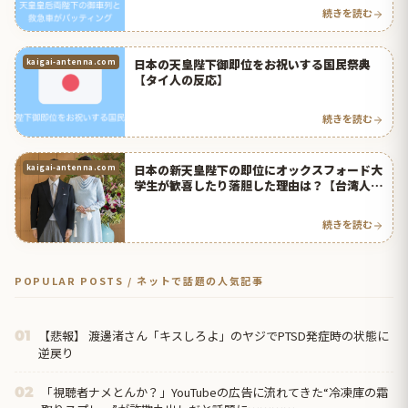
続きを読む
日本の天皇陛下御即位をお祝いする国民祭典
kaigai-antenna.com
【タイ人の反応】
続きを読む
日本の新天皇陛下の即位にオックスフォード大
kaigai-antenna.com
学生が歓喜したり落胆した理由は？【台湾人の
反応】 | 海外の反応アンテナ
続きを読む
POPULAR POSTS / ネットで話題の人気記事
【悲報】 渡邊渚さん「キスしろよ」のヤジでPTSD発症時の状態に
01
逆戻り
「視聴者ナメとんか？」YouTubeの広告に流れてきた“冷凍庫の霜
02