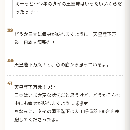
えーっと…今年のタイの王室費はいったいいくらだ
ったっけ…
39
どうか日本に幸福が訪れますように。天皇陛下万
歳！日本人頑張れ！
40
天皇陛下万歳！と、心の底から思っているよ。
41
天皇陛下万歳！🇯🇵
日本はいま大変な状況だと思うけど、どうかそんな
中にも幸せが訪れますように ✌✌❤️
ちなみに、タイの国王陛下は人工呼吸器100台を寄
贈してくださったよ。