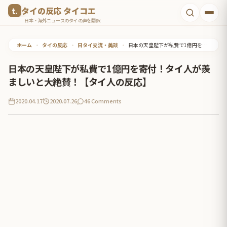
コ
タイの反応 タイコエ
ン
日本・海外ニュースのタイの声を翻訳
テ
ホーム
•
タイの反応
•
日タイ交流・美談
•
日本の天皇陛下が私費で1億円を寄付！タイ人が羨ましいと大絶賛！【タイ人の反応】
ン
ツ
日本の天皇陛下が私費で1億円を寄付！タイ人が羨
へ
ましいと大絶賛！【タイ人の反応】
ス
2020.04.17
2020.07.26
46 Comments
キ
ッ
プ