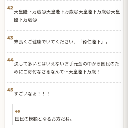
42
天皇陛下万歳😊天皇陛下万歳😊天皇陛下万歳😊天皇
陛下万歳😊
43
末長くご健康でいてください、「徳仁陛下」。
44
決して多いとはいえないお手元金の中から国民のた
めにご寄付なさるなんて…天皇陛下万歳！
45
すごいなぁ！！！
46
国民の模範となるお方だね。