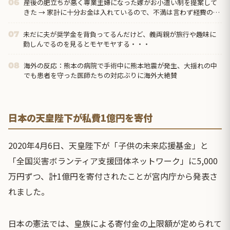
産後の肥立ちが悪く専業主婦になった嫁がお小遣い制を提案して
06
きた → 家計に十分お金は入れているので、不満は言わず経費の関
係で小遣い制をやんわり拒否したら…
未だに夫が奨学金を背負ってるんだけど、義両親が旅行や趣味に
07
勤しんでるのを見るとモヤモヤする・・・
海外の反応：熊本の病院で手術中に熊本地震が発生、大揺れの中
08
でも患者を守った医師たちの対応ぶりに海外大絶賛
日本の天皇陛下が私費1億円を寄付
2020年4月6日、
天皇陛下
が「子供の未来応援基金」と
「全国災害ボランティア支援団体ネットワーク」に5,000
万円ずつ、計1億円を寄付されたことが宮内庁から発表さ
れました。
日本の憲法では、皇族による寄付金の上限額が定められて