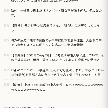
取りスプレー”が詐欺丸出しだと話題にｗｗｗｗ
海外「先進国で日本だけパスポート所有率が低すぎる、何故なの
03
か」
【悲報】 元フジテレビ渡邊渚さん、『地獄』に逆戻りしてしま
04
う・・・・・
海外の反応：熊本の病院で手術中に熊本地震が発生、大揺れの中
05
でも患者を守った医師たちの対応ぶりに海外大絶賛
【修羅場】2005年の4月25日、当時私は甲南大学に通っていて、そ
06
の日は電車の二両目に乗っていた そしてあの脱線事故に巻き込ま
れて膝から下を切断することになり…
旦那のとこのパート事務員(美人)に呼び止められた。すると「あん
07
な物(昼食)を旦那さんに食べさせるなんて信じられない！」と言い
出し...
【画像】 北海道の1500万の中古物件、レベチｗｗｗｗｗｗｗｗｗ
08
ｗｗｗｗｗｗｗｗｗｗｗ