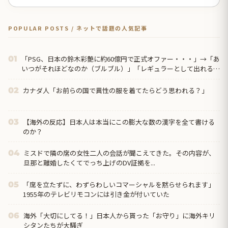
POPULAR POSTS / ネットで話題の人気記事
「PSG、日本の鈴木彩艶に約60億円で正式オファー・・・」→「あ
01
いつがそれほどなのか（ブルブル）」「レギュラーとして出れると
は思わないけど、それでもやっぱり羨ましいね」
カナダ人「お前らの国で異性の服を着てたらどう思われる？」
02
【海外の反応】日本人は本当にこの膨大な数の漢字を全て書ける
03
のか？
ミスドで隣の席の女性二人の会話が聞こえてきた。その内容が、
04
旦那と離婚したくてでっち上げのDV証拠を...
「席を立たずに、わずらわしいコマーシャルを黙らせられます」
05
1955年のテレビリモコンには引き金が付いていた
海外「大切にしてる！」日本人から貰った「お守り」に海外キリ
06
シタンたちが大騒ぎ