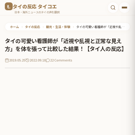
コ
タイの反応 タイコエ
ン
日本・海外ニュースのタイの声を翻訳
テ
ホーム
•
タイの反応
•
観光・生活・体験
•
タイの可愛い看護師が「近視や乱視と正常な見え方」を体を張って比較した結果！【タイ人の反応】
ン
ツ
タイの可愛い看護師が「近視や乱視と正常な見え
へ
方」を体を張って比較した結果！【タイ人の反応】
ス
2019.05.25
2022.09.18
22 Comments
キ
ッ
プ