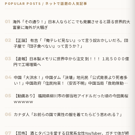
POPULAR POSTS / ネットで話題の人気記事
海外「その通り！」日本人ならどこでも発展させると語る世界的大
01
富豪に海外が大騒ぎ
【正論】 有吉「『俺テレビ見ない』って言う奴おかしいだろ。団
02
子屋で『団子食べない』って言うか？」
【速報】日本製メモリに世界中から注文 到！！！ １兆５０００億
03
円で工場増築へ
中国「大洪水！」中国ダム「決壊」地元民「公式発表より死者多
04
い！」中国政府「住民拘束！（安否不明」中国当局「救助隊動画
も削除」台風13号「三峡ダム接近中」→
【動画あり】 福岡県柳川市の御当地アイドルだった頃の今田美桜
05
ｗｗｗｗｗ
カナダ人「お前らの国で異性の服を着てたらどう思われる？」
06
【恐怖】 酒とタバコを愛する日常系女性YouTuber、ガチで体が終
07