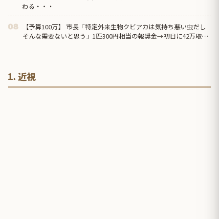
わる・・・
【予算100万】 市長「特定外来生物クビアカは気持ち悪い虫だし
08
そんな需要ないと思う」1匹300円相当の報奨金→初日に42万取ら
れ焦り
1. 近視