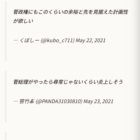
菅政権にもこのくらいの余裕と先を見据えた計画性
が欲しい
— くぼしー (@kubo_c711)
May 22, 2021
菅総理がやったら尋常じゃないくらい炎上しそう
— 笹竹🍝 (@PANDA31030810)
May 23, 2021