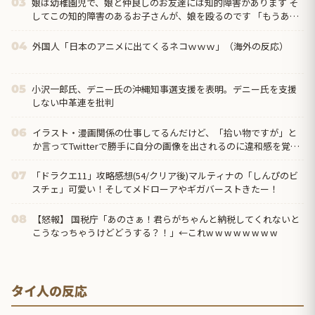
娘は幼稚園児で、娘と仲良しのお友達には知的障害があります そ
03
してこの知的障害のあるお子さんが、娘を殴るのです 「もうあの
子と遊ぶな」と娘に言ってもいいものでしょうか？
外国人「日本のアニメに出てくるネコｗｗｗ」（海外の反応）
04
小沢一郎氏、デニー氏の沖縄知事選支援を表明。デニー氏を支援
05
しない中革連を批判
イラスト・漫画関係の仕事してるんだけど、「拾い物ですが」と
06
か言ってTwitterで勝手に自分の画像を出されるのに違和感を覚え
る。。
「ドラクエ11」攻略感想(54/クリア後)マルティナの「しんぴのビ
07
スチェ」可愛い！そしてメドローアやギガバーストきたー！
【怒報】 国税庁「あのさぁ！君らがちゃんと納税してくれないと
08
こうなっちゃうけどどうする？！」←これw w w w w w w w
タイ人の反応