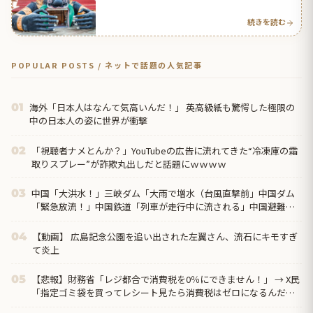
応】
続きを読む
POPULAR POSTS / ネットで話題の人気記事
海外「日本人はなんて気高いんだ！」 英高級紙も驚愕した極限の
01
中の日本人の姿に世界が衝撃
「視聴者ナメとんか？」YouTubeの広告に流れてきた“冷凍庫の霜
02
取りスプレー”が詐欺丸出しだと話題にｗｗｗｗ
中国「大洪水！」三峡ダム「大雨で増水（台風直撃前」中国ダム
03
「緊急放流！」中国鉄道「列車が走行中に流される」中国避難所
「支援物資は有料です」謎の勢力「え」→
【動画】 広島記念公園を追い出された左翼さん、流石にキモすぎ
04
て炎上
【悲報】財務省「レジ都合で消費税を0％にできません！」 → X民
05
「指定ゴミ袋を買ってレシート見たら消費税はゼロになるんだけ
ど？」ｗｗｗｗｗｗｗｗ...