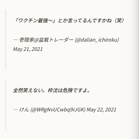
「ワクチン最強〜」とか言ってるんですかね（笑）
— 壱陸家@盆栽トレーダー (@dalian_ichiroku)
May 21, 2021
全然笑えない。枠沈は危険ですよ。
— けん (@WRgNvUCwbq9rJGK)
May 22, 2021