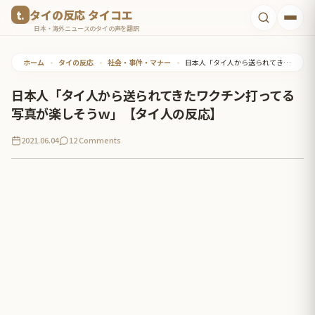
コ
タイの反応 タイコエ
ン
日本・海外ニュースのタイの声を翻訳
テ
ホーム
•
タイの反応
•
社会・事件・マナー
•
日本人「タイ人から送られてきたワクチン打ってる写真が楽しそうｗ」【タイ人の反応】
ン
ツ
日本人「タイ人から送られてきたワクチン打ってる
へ
写真が楽しそうｗ」【タイ人の反応】
ス
2021.06.04
12 Comments
キ
ッ
プ