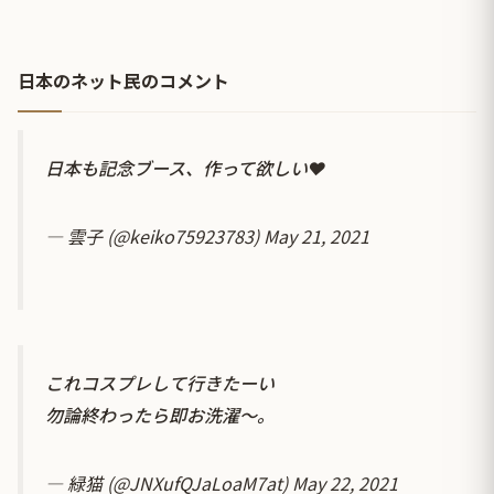
日本のネット民のコメント
日本も記念ブース、作って欲しい❤️
— 雲子 (@keiko75923783)
May 21, 2021
これコスプレして行きたーい
勿論終わったら即お洗濯～。
— 緑猫 (@JNXufQJaLoaM7at)
May 22, 2021