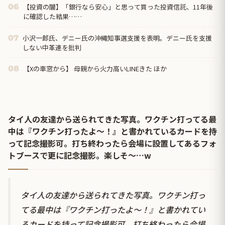
【投資の闇】「銀行なら安心」と思って買った投資信託、11年後
06
に確認した結果……
小沢一郎氏、デニー氏の沖縄知事選支援を表明。デニー氏を支援
07
しない中革連を批判
【Xの車窓から】 母親から火力高いLINEきた ほか
08
タイ人の友達から送られてきた写真。ワクチン打ってる最
中は『ワクチン打ったよ〜！』と書かれているカードを持
って記念撮影可。打ち終わったら会場に設置してあるフォ
トブースで更に記念撮影。楽しそ〜…w
タイ人の友達から送られてきた写真。ワクチン打っ
てる最中は『ワクチン打ったよ〜！』と書かれてい
るカードを持って記念撮影可。打ち終わったら会場