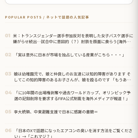
POPULAR POSTS / ネットで話題の人気記事
米：トランスジェンダー選手参加反対を表明した女子バスケ選手に
01
嫌がらせ続出…試合中に意図的（？）肘鉄を顔面に食らう[海外の
反応]
「実は意外に日本が市場を独占している産業がこちら・・・」
02
娘は幼稚園児で、娘と仲良しのお友達には知的障害があります そ
03
してこの知的障害のあるお子さんが、娘を殴るのです 「もうあの
子と遊ぶな」と娘に言ってもいいものでしょうか？
「に10年間の出場権剥奪や過去ワールドカップ、オリンピック予
04
選の記録削除を要求するFIFA公式制裁を海外メディアが報道！」
李大統領、中東避難支援で日本に感謝の書簡＝
05
「日本のXで話題になったエアコンの臭いを消す方法をご覧くださ
06
い」→「これマジ？」