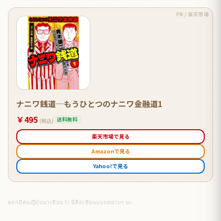
PR / 楽天市場
ナニワ銭道─もうひとつのナニワ金融道1
￥495
送料無料
(税込)
楽天市場で見る
Amazonで見る
Yahoo!で見る
ตลกมีคนญี่ปุ่นมาเขียนว่า นี่คือเขียนแบบหยาบๆ นะ