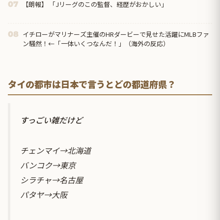
【朗報】 「Jリーグのこの監督、経歴がおかしい」
07
イチローがマリナーズ主催のHRダービーで見せた活躍にMLBファ
08
ン騒然！←「一体いくつなんだ！」（海外の反応）
タイの都市は日本で言うとどの都道府県？
すっごい雑だけど
チェンマイ→北海道
バンコク→東京
シラチャ→名古屋
パタヤ→大阪