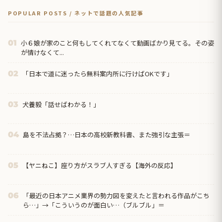
POPULAR POSTS / ネットで話題の人気記事
小６娘が家のこと何もしてくれてなくて動画ばかり見てる。その姿
01
が情けなくて...
「日本で道に迷ったら無料案内所に行けばOKです」
02
犬養毅「話せばわかる！」
03
島を不法占拠？…日本の高校新教科書、また強引な主張＝
04
【ヤニねこ】座り方がスラブ人すぎる【海外の反応】
05
「最近の日本アニメ業界の勢力図を変えたと言われる作品がこち
06
ら…」→「こういうのが面白い…（ブルブル」＝