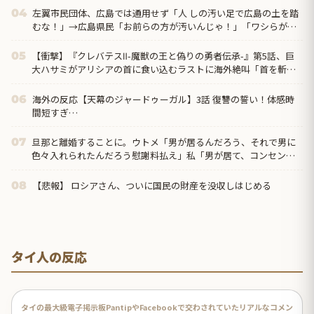
左翼市民団体、広島では通用せず「人 しの汚い足で広島の土を踏
04
むな！」→広島県民「お前らの方が汚いんじゃ！」「ワシらが広
島県民じゃ」
【衝撃】『クレバテスⅡ-魔獣の王と偽りの勇者伝承-』第5話、巨
05
大ハサミがアリシアの首に食い込むラストに海外絶叫「首を斬り
やがった！？」
海外の反応【天幕のジャードゥーガル】3話 復讐の誓い！体感時
06
間短すぎ…
旦那と離婚することに。ウトメ「男が居るんだろう、それで男に
07
色々入れられたんだろう慰謝料払え」私「男が居て、コンセント
になったのはそちらの息子さんのほうですよ」後はシラネｗ
【悲報】 ロシアさん、ついに国民の財産を没収しはじめる
08
タイ人の反応
タイの最大級電子掲示板PantipやFacebookで交わされていたリアルなコメン