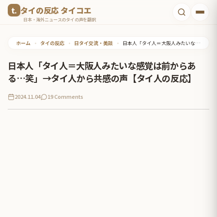
コ
タイの反応 タイコエ
ン
日本・海外ニュースのタイの声を翻訳
テ
ホーム
•
タイの反応
•
日タイ交流・美談
•
日本人「タイ人＝大阪人みたいな感覚は前からある…笑」→タイ人から共感の声【タイ人の反応】
ン
ツ
日本人「タイ人＝大阪人みたいな感覚は前からあ
へ
る…笑」→タイ人から共感の声【タイ人の反応】
ス
2024.11.04
19 Comments
キ
ッ
プ