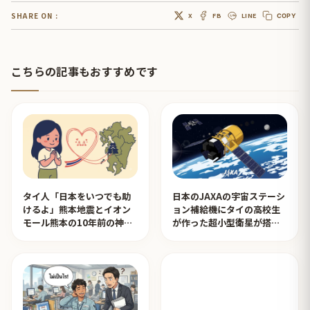
SHARE ON :
X
FB
LINE
COPY
こちらの記事もおすすめです
タイ人「日本をいつでも助
日本のJAXAの宇宙ステーシ
けるよ」熊本地震とイオン
ョン補給機にタイの高校生
モール熊本の10年前の神対
が作った超小型衛星が搭載
応を見たタイ人の反応
されタイ人が感動！【タイ
人の反応】