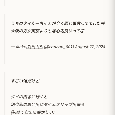
うちのタイかーちゃんが全く同じ事言ってました🤣
大阪の方が東京よりも居心地良いって🤣
— Mako🇹🇭🇯🇵 (@concon_001)
August 27, 2024
すごい雑だけど
タイの田舎に行くと
幼少期の思い出にタイムスリップ出来る
(初めてなのに懐かしい)