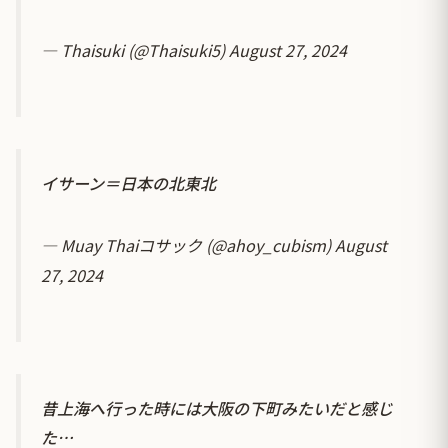
— Thaisuki (@Thaisuki5)
August 27, 2024
イサーン＝日本の北東北
— Muay Thaiコサック (@ahoy_cubism)
August
27, 2024
昔上海へ行った時には大阪の下町みたいだと感じ
た…