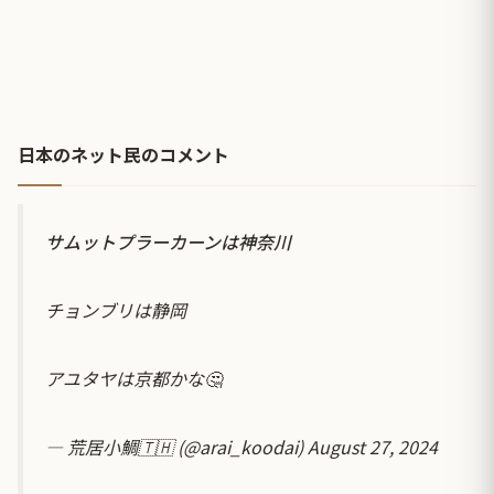
日本のネット民のコメント
サムットプラーカーンは神奈川
チョンブリは静岡
アユタヤは京都かな🤔
— 荒居小鯛🇹🇭 (@arai_koodai)
August 27, 2024