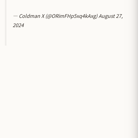
— Coldman X (@ORimFHp5xq4kAxg)
August 27,
2024