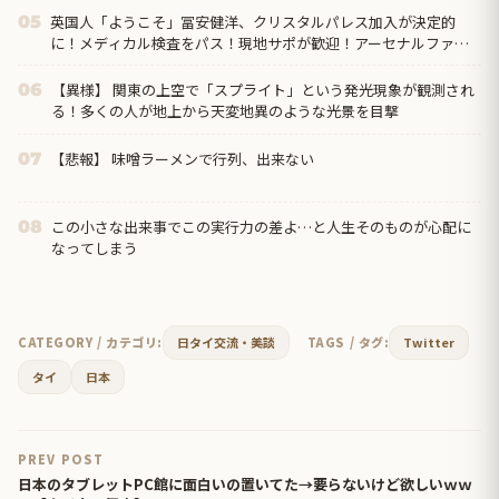
英国人「ようこそ」冨安健洋、クリスタルパレス加入が決定的
05
に！メディカル検査をパス！現地サポが歓迎！アーセナルファン
も祝福！【海外の反応】
【異様】 関東の上空で「スプライト」という発光現象が観測され
06
る！多くの人が地上から天変地異のような光景を目撃
【悲報】 味噌ラーメンで行列、出来ない
07
この小さな出来事でこの実行力の差よ…と人生そのものが心配に
08
なってしまう
CATEGORY / カテゴリ:
日タイ交流・美談
TAGS / タグ:
Twitter
タイ
日本
PREV POST
日本のタブレットPC館に面白いの置いてた→要らないけど欲しいｗｗ