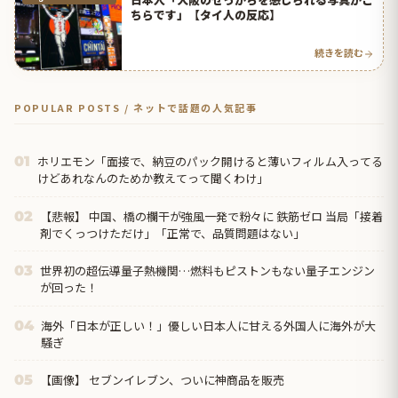
ちらです」【タイ人の反応】
続きを読む
POPULAR POSTS / ネットで話題の人気記事
ホリエモン「面接で、納豆のパック開けると薄いフィルム入ってる
01
けどあれなんのためか教えてって聞くわけ」
【悲報】 中国、橋の欄干が強風一発で粉々に 鉄筋ゼロ 当局「接着
02
剤でくっつけただけ」「正常で、品質問題はない」
世界初の超伝導量子熱機関…燃料もピストンもない量子エンジン
03
が回った！
海外「日本が正しい！」優しい日本人に甘える外国人に海外が大
04
騒ぎ
【画像】 セブンイレブン、ついに神商品を販売
05