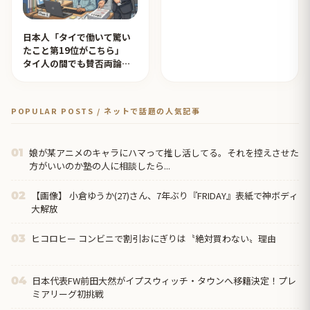
日本人「タイで働いて驚い
たこと第19位がこちら」
タイ人の間でも賛否両論
【タイ人の反応】
POPULAR POSTS / ネットで話題の人気記事
娘が某アニメのキャラにハマって推し活してる。それを控えさせた
01
方がいいのか塾の人に相談したら...
【画像】 小倉ゆうか(27)さん、7年ぶり『FRIDAY』表紙で神ボディ
02
大解放
ヒコロヒー コンビニで割引おにぎりは〝絶対買わない〟理由
03
日本代表FW前田大然がイプスウィッチ・タウンへ移籍決定！プレ
04
ミアリーグ初挑戦