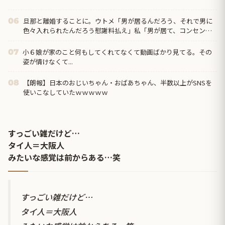
旦那と離婚することに。ウトメ「男が居るんだろう、それで男に
06
色々入れられたんだろう慰謝料払え」私「男が居て、コンセント
になったのはそちらの息子さんのほうですよ」後はシラネｗ
小６娘が家のこと何もしてくれてなくて動画ばかり見てる。その
07
姿が情けなくて...
【朗報】日本のおじいちゃん・おばあちゃん、半数以上がSNSを
08
使いこなしていたｗｗｗｗｗ
すっごい雑だけど…
タイ人＝大阪人
みたいな感覚は前からある…笑
すっごい雑だけど…
タイ人＝大阪人