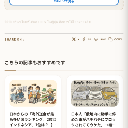
Yahoo!で見る
วิธีป้องกันขโมยที่ได้ผล 100% ในญี่ปุ่น​ คือการใช้ไสยศาสตร์ !!
SHARE ON :
X
FB
LINE
COPY
こちらの記事もおすすめです
日本からの「海外送金が最
日本人「敷地内に勝手に停
も多い国ランキング」2位は
めた車がバチバチにブロッ
インドネシア、1位は？【タ
クされててウケた」→結末