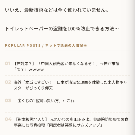
いいえ、最新技術などは全く使われていません。
トイレットペーパーの盗難を100％防止できる方法…
POPULAR POSTS / ネットで話題の人気記事
【神対応？】 「中国人観光客が来なくなるぞ！」→神戸市議
01
「で？」ｗｗｗｗ
海外「本当にすごい！」日本が清潔な理由を体験した米大物キャ
02
スターがびっくり仰天
「宝くじの1番賢い買い方」←これ
03
【熊本被災地入り】 元れいわの奥田ふみよ、参議院防災服でお食
04
事楽しむ写真投稿「同席者は笑顔にサムズアップ」