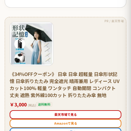
PR / 楽天市場
《34％OFFクーポン》 日傘 日傘 超軽量 日傘形状記
憶 日傘折りたたみ 完全遮光 晴雨兼用 レディース UV
カット100% 軽量 ワンタッチ 自動開閉 コンパクト
丈夫 遮熱 紫外線100カット 折りたたみ傘 無地
￥3,000
送料無料
(税込)
楽天市場で見る
Amazonで見る