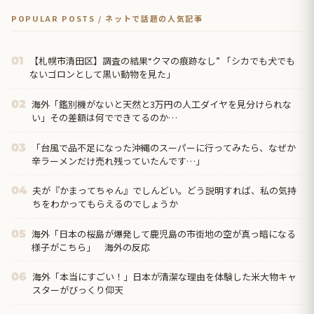
POPULAR POSTS / ネットで話題の人気記事
【札幌市清田区】調査の結果“クマの痕跡なし” 「シカでも犬でも
01
ないゴロンとして黒い動物を見た」
海外「鑑別機がないと天然と3万円の人工ダイヤを見分けられな
02
い」その差額は何でできてるのか…
「台風で品不足になった沖縄のスーパーに行ってみたら、なぜか
03
辛ラーメンだけ売れ残っていたんです…」
夫が『かまってちゃん』でしんどい。どう説明すれば、私の気持
04
ちをわかってもらえるのでしょうか
海外「日本の桜島が爆発して鹿児島の市街地の空が真っ暗になる
05
様子がこちら」 海外の反応
海外「本当にすごい！」日本が清潔な理由を体験した米大物キャ
06
スターがびっくり仰天