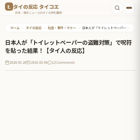
コ
タイの反応 タイコエ
ン
日本・海外ニュースのタイの声を翻訳
テ
ホーム
•
タイの反応
•
社会・事件・マナー
•
日本人が「トイレットペーパーの盗難対策」で呪符を貼った結果！【タイ人の反応】
ン
ツ
日本人が「トイレットペーパーの盗難対策」で呪符
へ
を貼った結果！【タイ人の反応】
ス
2020.03.26
2023.03.04
12 Comments
キ
ッ
プ