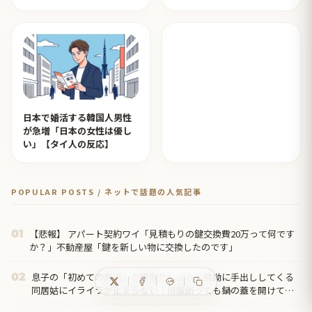
イ人の反応】
がめっちゃおもろいｗｗｗ
【タイ人の反応】
日本で婚活する韓国人男性
が急増「日本の女性は優し
い」【タイ人の反応】
POPULAR POSTS / ネットで話題の人気記事
【悲報】 アパート契約ワイ「見積もりの鍵交換費20万って何です
01
か？」不動産屋「鍵を新しい物に交換したのです」
息子の「初めての重湯」を横取りしようと執拗に手出ししてくる
02
同居姑にイライラが止まらない！何度断っても鍋の蓋を開けてか
き混ぜ、結局『姑との合作』という不快すぎる形に・・・