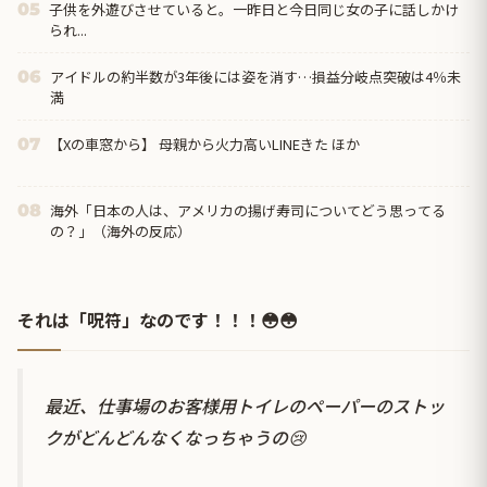
子供を外遊びさせていると。一昨日と今日同じ女の子に話しかけ
05
られ...
アイドルの約半数が3年後には姿を消す…損益分岐点突破は4％未
06
満
【Xの車窓から】 母親から火力高いLINEきた ほか
07
海外「日本の人は、アメリカの揚げ寿司についてどう思ってる
08
の？」（海外の反応）
それは「呪符」なのです！！！😳😳
最近、仕事場のお客様用トイレのペーパーのストッ
クがどんどんなくなっちゃうの😢