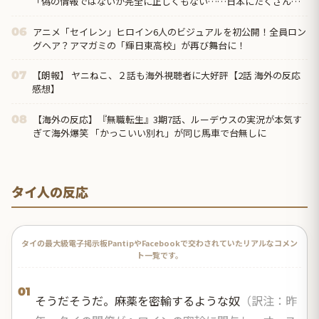
「偽の情報ではないが完全に正しくもない……日本にたくさんあ
るのは『中華料理』だから」
アニメ「セイレン」ヒロイン6人のビジュアルを初公開！全員ロン
06
グヘア？アマガミの「輝日東高校」が再び舞台に！
【朗報】 ヤニねこ、２話も海外視聴者に大好評【2話 海外の反応
07
感想】
【海外の反応】『無職転生』3期7話、ルーデウスの実況が本気す
08
ぎて海外爆笑 「かっこいい別れ」が同じ馬車で台無しに
タイ人の反応
タイの最大級電子掲示板PantipやFacebookで交わされていたリアルなコメン
ト一覧です。
01
そうだそうだ。麻薬を密輸するような奴
（訳注：昨