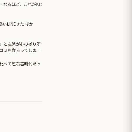
…なるほど、これがKビ
いLINEきた ほか
」と左派が心の拠り所
コミを食らってしまっ
比べて超石器時代だっ