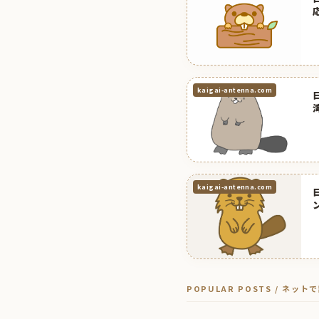
kaigai-antenna.com
kaigai-antenna.com
POPULAR POSTS / ネッ