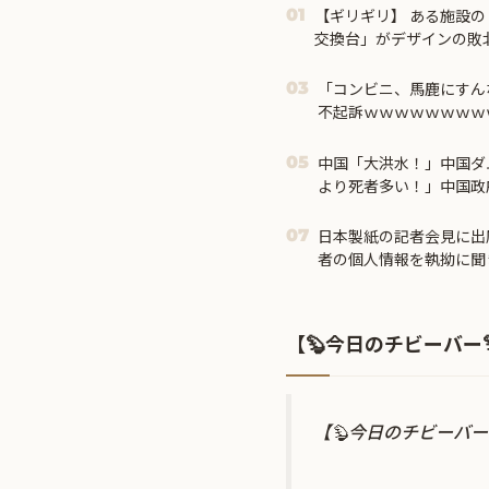
【ギリギリ】 ある施設
01
交換台」がデザインの敗北
「コンビニ、馬鹿にすん
03
不起訴ｗｗｗｗｗｗｗｗ
中国「大洪水！」中国ダ
05
より死者多い！」中国政
中国当局「救助隊動画も
近中」→
日本製紙の記者会見に出
07
者の個人情報を執拗に聞
【🦫今日のチビーバー
【🦫今日のチビーバー