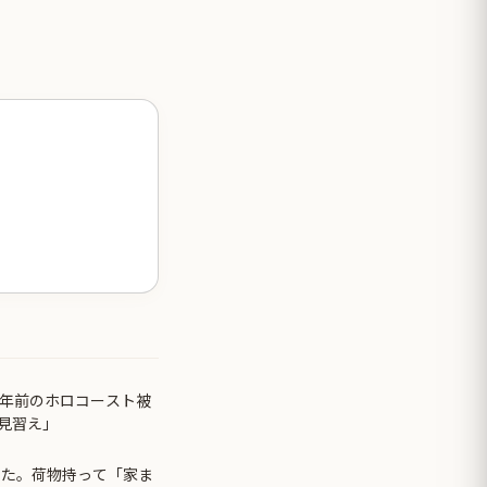
0年前のホロコースト被
見習え」
した。荷物持って「家ま