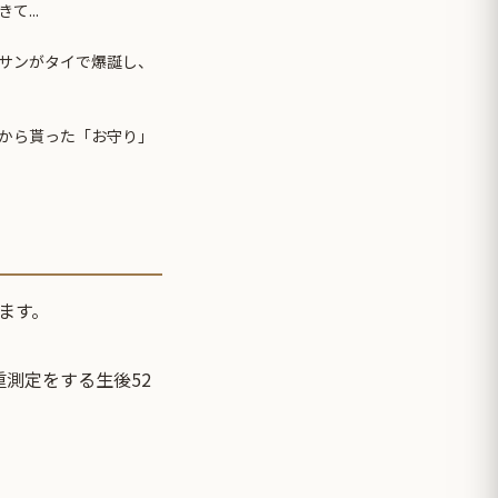
...
サンがタイで爆誕し、
から貰った「お守り」
ます。
測定をする生後52