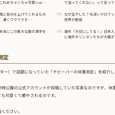
これめちゃくちゃ可愛いｗ
で送ってくれない」って言ってきて
高に気分を上げてくれるもの
なぜ生やした？毛深いクロワッ
06
、凄くワクワクす
世界が動揺
応】
本当にこの膨大な数の漢字を
海外「大切にしてる！」日本人
08
に海外キリシタンたちが大騒ぎ
測定
ッター）で話題になっていた「チビーバーの体重測定」を紹介し
動物公園の公式アカウントが投稿していた写真なのですが、体重
ても可愛くて癒やされるのです。
覧ください。