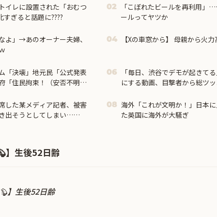
のトイレに設置された「おむつ
「こぼれたビールを再利用」…
02
すぎると話題に????
ールってヤツか
なよ」→あのオーナー夫婦、
【Xの車窓から】 母親から火力高
04
ｗ
ム「決壊」地元民「公式発表
「毎日、渋谷でデモが起きてる
06
府「住民拘束！（安否不明」
にする動画、目撃者から総ツッ
削除」台風13号「三峡ダム接
ており……
席した某メディア記者、被害
海外「これが文明か！」日本に
08
き出そうとしてしまい……
た英国に海外が大騒ぎ
】生後52日齢
🦫】生後52日齢