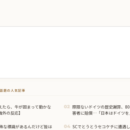
トで話題の人気記事
えたら、牛が固まって動かな
際限ないドイツの歴史謝罪、8
02
海外の反応】
害者に賠償…「日本はドイツを
殊な標識があるんだけど皆は
SCでとうとうセコケチに遭遇
04