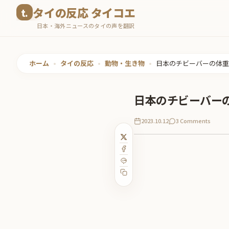
コ
タイの反応 タイコエ
ン
日本・海外ニュースのタイの声を翻訳
テ
ン
ツ
ホーム
•
タイの反応
•
動物・生き物
•
日本のチビーバーの体重
へ
ス
日本のチビーバー
キ
ッ
2023.10.12
3 Comments
プ