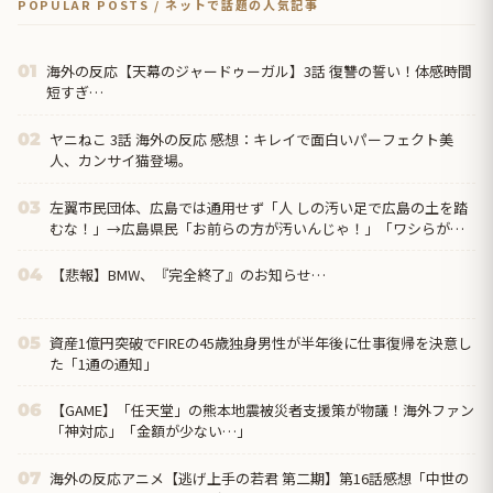
POPULAR POSTS / ネットで話題の人気記事
海外の反応【天幕のジャードゥーガル】3話 復讐の誓い！体感時間
01
短すぎ…
ヤニねこ 3話 海外の反応 感想：キレイで面白いパーフェクト美
02
人、カンサイ猫登場。
左翼市民団体、広島では通用せず「人 しの汚い足で広島の土を踏
03
むな！」→広島県民「お前らの方が汚いんじゃ！」「ワシらが広
島県民じゃ」
【悲報】BMW、『完全終了』のお知らせ…
04
資産1億円突破でFIREの45歳独身男性が半年後に仕事復帰を決意し
05
た「1通の通知」
【GAME】「任天堂」の熊本地震被災者支援策が物議！海外ファン
06
「神対応」「金額が少ない…」
海外の反応アニメ【逃げ上手の若君 第二期】第16話感想「中世の
07