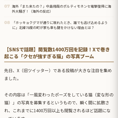
海外「また来たの？」中島翔哉のポルティモネンセ電撃復帰に海
07
外大騒ぎ！（海外の反応）
「ホッキョクグマが通りに現れたとき、誰でも逃げ込めるよう
08
に」北緯78度の町が家も車も鍵をかけない理由とは？
【SNSで話題】閲覧数1400万回を記録！Xで巻き
起こる「クセが強すぎる猫」の写真ブーム
先日、X（旧ツイッター）である投稿が大きな注目を集め
ました。
その内容は「一風変わったポーズをしている猫（変な形の
猫）」の写真を募集するというもので、瞬く間に拡散さ
れ、これまでに1400万回以上も閲覧されるほど話題にな