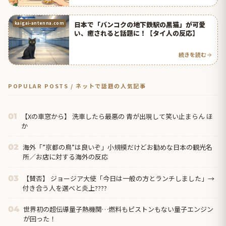
日本で「バンコクの地下鉄駅の黒猫」が可愛
kaigai-antenna.com
い、癒されると話題に！【タイ人の反応】
続きを読む
POPULAR POSTS / ネットで話題の人気記事
【Xの車窓から】 洗車したら最悪の 青が出現して笑い止まらん ほ
01
か
海外「”京都の鳥”は良いぞ」小規模だけどお勧めな日本の観光名
02
所／お店に対する海外の反応
【賛否】 ジョージア大使「今日は一般の方とランチしました」→
03
付き合う人を選べと炎上????
世界初の超伝導量子熱機関…燃料もピストンもない量子エンジン
04
が回った！