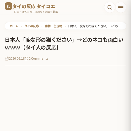
コ
タイの反応 タイコエ
ン
日本・海外ニュースのタイの声を翻訳
テ
ホーム
•
タイの反応
•
動物・生き物
•
日本人「変な形の猫ください」→どのネコも面白いｗｗｗ【タイ人の反応】
ン
ツ
日本人「変な形の猫ください」→どのネコも面白い
へ
ｗｗｗ【タイ人の反応】
ス
2026.06.18
2 Comments
キ
ッ
プ