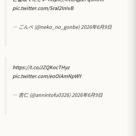
pic.twitter.com/Sral2InIvB
— ごんべ (@neko_no_gonbe)
2026年6月9日
https://t.co/JZQKocTHyz
pic.twitter.com/eoOiAmNpWY
— 杏仁 (@annintofu0326)
2026年6月9日