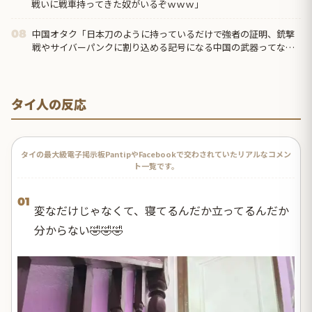
戦いに戦車持ってきた奴がいるぞｗｗｗ」
中国オタク「日本刀のように持っているだけで強者の証明、銃撃
08
戦やサイバーパンクに割り込める記号になる中国の武器ってなん
だろう？」
タイ人の反応
タイの最大級電子掲示板PantipやFacebookで交わされていたリアルなコメン
ト一覧です。
01
変なだけじゃなくて、寝てるんだか立ってるんだか
分からない🤣🤣🤣