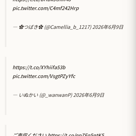
pic.twitter.com/C4mf242Hrp
— ︎✿つばき︎✿ (@Camellia_b_1217)
2026年6月9日
https://t.co/XYhiifa53b
pic.twitter.com/VsgtPZyYfc
— いぬかい (@_wanwanP)
2026年6月9日
ご査収ください
https://t.co/qpZFq5ntK5