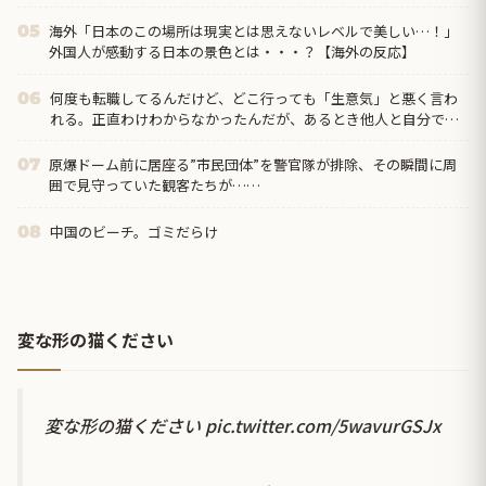
海外「日本のこの場所は現実とは思えないレベルで美しい…！」
05
外国人が感動する日本の景色とは・・・？【海外の反応】
何度も転職してるんだけど、どこ行っても「生意気」と悪く言わ
06
れる。正直わけわからなかったんだが、あるとき他人と自分では
外見に大きく差がある事に気づいて…
原爆ドーム前に居座る”市民団体”を警官隊が排除、その瞬間に周
07
囲で見守っていた観客たちが……
中国のビーチ。ゴミだらけ
08
変な形の猫ください
変な形の猫ください
pic.twitter.com/5wavurGSJx