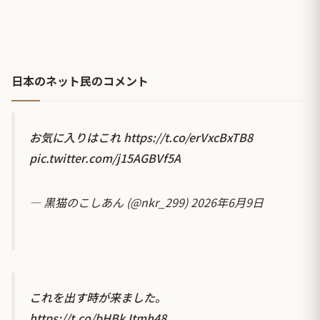
日本のネット民のコメント
お気に入りはこれ
https://t.co/erVxcBxTB8
pic.twitter.com/j15AGBVf5A
— 黒猫のこしあん (@nkr_299)
2026年6月9日
これを出す時が来ました。
https://t.co/bHBkJtmh48