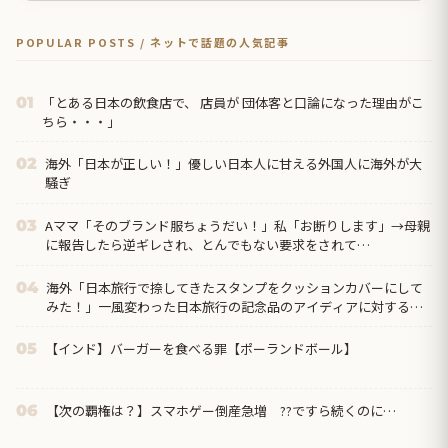
POPULAR POSTS / ネットで話題の人気記事
「とある日本の飲食店で、 店員が 団体客と口論になった理由がこ
01
ちら・・・」
海外「日本が正しい！」優しい日本人に甘える外国人に海外が大
02
騒ぎ
Aママ「そのブランド服ちょうだい！」私「お断りします」→母親
03
に報告したら逆ギレされ、とんでもない要求をされて…
海外「日本旅行で捺してきたスタンプをクッションカバーにして
04
みた！」一風変わった日本旅行の記念品のアイディアに対する海
外の反応
【インド】バーガーを食べる罪【ポーランドボール】
05
【次の覇権は？】スマホゲー倒産急増 ??ですら続くのに…
06