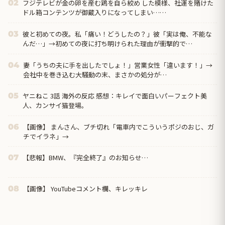
フジテレビが金の卵を産む鶏を自ら絞め した模様、社運を賭けた
02
ドル箱コンテンツが御蔵入りになってしまい……
彼と初めての夜。私「痛い！どうしたの？」彼「実は俺、不能な
03
んだ…」→初めての夜に打ち明けられた理由が衝撃的で…
妻「うちの夫に手を出したでしょ！」営業女性「違います！」→
04
会社中を巻き込む大騒動の末、まさかの処分が…
ヤニねこ 3話 海外の反応 感想：キレイで面白いパーフェクト美
05
人、カンサイ猫登場。
【画像】 まんさん、ブチ切れ「電車内でこういうポジのおじ、ガ
06
チでイラネ」→
【悲報】BMW、『完全終了』のお知らせ…
07
【画像】 YouTubeコメント欄、キレッキレ
08