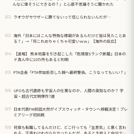
んなに偉そうにできるの？」と心底不思議そうに聞かれた
ラオウがサウザーに勝てないって信じられないんだが…
02
海外「日本にはこんな特殊な標識があるんだけど皆は見たことあ
03
る？」→「何これめちゃくちゃ可愛いｗｗ」【海外の反応】
【速報】 熊本地震を引き起こした『危険度Sランク断層』日本の
04
ド真ん中に10カ所もあると判明
PTA会長「PTA参加拒否した親へ最終警告。こうなってもいい？」
05
UFOも古代遺跡も宇宙人の仕業なのか、人間の英知なのか？ 宇
06
宙・超古代文明傑作7選
日本代表FW前田大然がイプスウィッチ・タウンへ移籍決定！プレ
07
ミアリーグ初挑戦
何度も転職してるんだけど、どこ行っても「生意気」と悪く言わ
08
れる。正直わけわからなかったんだが、あるとき他人と自分では