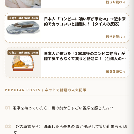
続きを読む
日本人「コンビニに凄い車が来たｗ」→近未来
kaigai-antenna.com
的でカッコいいと話題に！【タイ人の反応】
続きを読む
日本人が描いた「100年後のコンビニ弁当」が
kaigai-antenna.com
隠す気すらなくて笑うと話題に！【台湾人の反
応】 | 海外の反応アンテナ
続きを読む
POPULAR POSTS / ネットで話題の人気記事
電車を待っていたら…目の前からすごい視線を感じた????
01
【Xの車窓から】 洗車したら最悪の 青が出現して笑い止まらん ほ
02
か