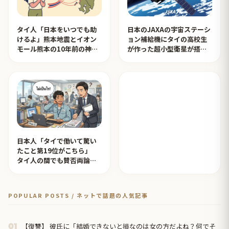
タイ人「日本をいつでも助
日本のJAXAの宇宙ステーシ
けるよ」熊本地震とイオン
ョン補給機にタイの高校生
モール熊本の10年前の神対
が作った超小型衛星が搭載
応を見たタイ人の反応
されタイ人が感動！【タイ
人の反応】
日本人「タイで働いて驚い
たこと第19位がこちら」
タイ人の間でも賛否両論
【タイ人の反応】
POPULAR POSTS / ネットで話題の人気記事
【復讐】 彼氏に「結婚できないと損なのは女の方だよね？何でそ
01