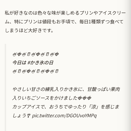
私が好きなのは色々な味が楽しめるプリンやアイスクリー
ム、特にプリンは値段もお手頃で、毎日1種類ずつ食べて
しまうほど大好きです。
🍧🍓🍧🥛🍧🍓🍧🥛🍧🍓
今日は
#かき氷の日
🍧🥛🍧🍓🍧🥛🍧🍓🍧🥛
やさしい甘さの練乳入りかき氷に、甘酸っぱい果肉
入りいちごソースをかけました🍓🍓🍓
カップアイスで、おうちでゆったり「涼」を感じま
しょう🎐
pic.twitter.com/DGOUvoYMPq