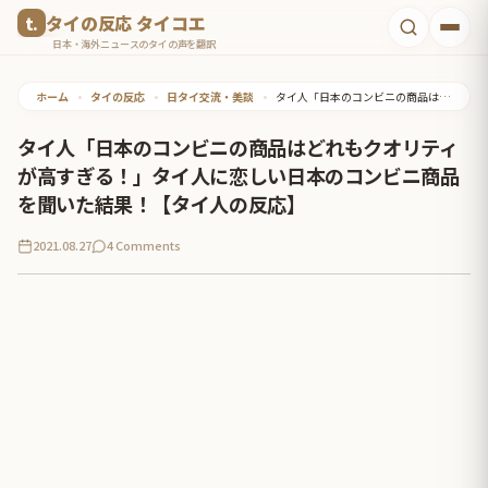
コ
タイの反応 タイコエ
ン
日本・海外ニュースのタイの声を翻訳
テ
ホーム
•
タイの反応
•
日タイ交流・美談
•
タイ人「日本のコンビニの商品はどれもクオリティが高すぎる！」タイ人に恋しい日本のコンビニ商品を聞いた結果！【タイ人の反応】
ン
ツ
タイ人「日本のコンビニの商品はどれもクオリティ
へ
が高すぎる！」タイ人に恋しい日本のコンビニ商品
ス
を聞いた結果！【タイ人の反応】
キ
2021.08.27
4 Comments
ッ
プ