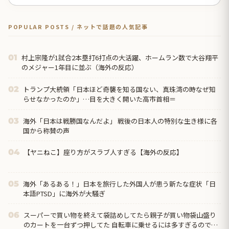
POPULAR POSTS / ネットで話題の人気記事
村上宗隆が1試合2本塁打6打点の大活躍、ホームラン数で大谷翔平
01
のメジャー1年目に並ぶ（海外の反応）
トランプ大統領「日本ほど奇襲を知る国ない、真珠湾の時なぜ知
02
らせなかったのか」…目を大きく開いた高市首相＝
海外「日本は戦勝国なんだよ」 戦後の日本人の特別な生き様に各
03
国から称賛の声
【ヤニねこ】座り方がスラブ人すぎる【海外の反応】
04
海外「あるある！」日本を旅行した外国人が患う新たな症状「日
05
本語PTSD」に海外が大騒ぎ
スーパーで買い物を終えて袋詰めしてたら親子が買い物袋山盛り
06
のカートを一台ずつ押してた 自転車に乗せるには多すぎるので、