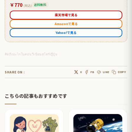
￥770
送料無料
(税込)
楽天市場で見る
Amazonで見る
Yahoo!で見る
คิดถึงอะไรในคอนวีเนียนสโตร์ญี่ปุ่น
SHARE ON :
X
FB
LINE
COPY
こちらの記事もおすすめです