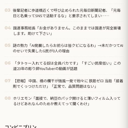
後輩記者に歩道橋近くで呼び止められた元毎日新聞記者、「元毎
03
日と名乗ってSNSで活動するな」と要求されてしまい……
国連事務総長「お金がありません。このままでは国連が完全崩壊
04
します。助けて下さい」
謎の勢力「AI発展したらお前らは皆クビになるわ」→未だかつてAI
05
のせいで失業したG民が0人の理由
「タトゥー入れてる奴は全員バカです」「すごい民度低い」この
06
道23年の彫り師YouTuberの動画が話題
【悲報】 中国、橋の欄干が強風一発で粉々に 鉄筋ゼロ 当局「接着
07
剤でくっつけただけ」「正常で、品質問題はない」
ホリエモン「面接で、納豆のパック開けると薄いフィルム入って
08
るけどあれなんのためか教えてって聞くわけ」
コンビニプリン