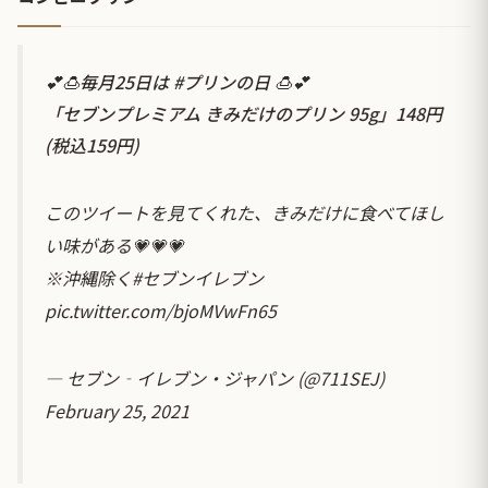
💕🍮毎月25日は
#プリンの日
🍮💕
「セブンプレミアム きみだけのプリン 95g」148円
(税込159円)
このツイートを見てくれた、きみだけに食べてほし
い味がある💗💗💗
※沖縄除く
#セブンイレブン
pic.twitter.com/bjoMVwFn65
— セブン‐イレブン・ジャパン (@711SEJ)
February 25, 2021