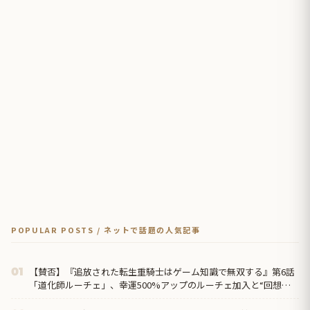
POPULAR POSTS / ネットで話題の人気記事
【賛否】『追放された転生重騎士はゲーム知識で無双する』第6話
01
「道化師ルーチェ」、幸運500%アップのルーチェ加入と“回想の
回想”に海外が絶叫「今期のスロップ（駄作）の王だ」