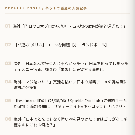
POPULAR POSTS / ネットで話題の人気記事
海外「昨日の日本プロ野球 阪神・巨人戦の展開が劇的過ぎた！」
01
【ソ連-アメリカ】コーンな問題【ポーランドボール】
02
海外「日本なんて行くんじゃなかった…」 日本を知ってしまった
03
ディズニー信者、帰国後『本家』に失望する事態に
海外「マジ泣いた！」実話を描いた日本の最新アニメの完成度に
04
海外が超感動
【beatmania IIDX】(26/08/06)「Sparkle Fruit Lab.｣に最終ルーム
05
が追加！ 追加楽曲に「サタデーナイト⭐︎ギャロップ」「じぇりー
じゅえる ジャングル」「Iridescent Memories」が登場！！
海外「日本でとんでもなく汚い物を見つけた！街はゴミがなく綺
06
麗なのにこれは何故？」