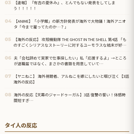
【速報】 『有吉の夏休み』、とんでもない発表をしてしま
03
う！！！！！
【ANIME】「小学館」の新方針発表が海外で大物議！海外アニオ
04
タ「今まで雇ってたのか…？」
【海外の反応】 攻殻機動隊 THE GHOST IN THE SHELL 第4話 「も
05
のすごくシリアスなストーリーに対するユーモラスな結末が好
き」
夫「会社辞めて実家で仕事探したい」私「応援するよ」→ところ
06
が退職届ではなく、まさかの書類を用意していて…
【ヤニねこ】 海外視聴者、アルねこを嫁にしたいと咽び泣く【3話
07
海外の反応】
海外の反応【天幕のジャードゥーガル】3話 復讐の誓い！体感時
08
間短すぎ…
タイ人の反応