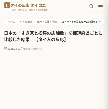
コ
タイの反応 タイコエ
ン
日本・海外ニュースのタイの声を翻訳
テ
ホーム
•
タイの反応
•
観光・生活・体験
•
日本の「すき家と松屋の店舗数」を都道府県ごとに比較した結果！【タイ人の反応】
ン
ツ
日本の「すき家と松屋の店舗数」を都道府県ごとに
へ
比較した結果！【タイ人の反応】
ス
2021.12.22
36 Comments
キ
ッ
プ