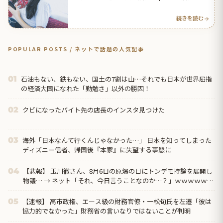
テナ
続きを読む
POPULAR POSTS / ネットで話題の人気記事
石油もない、鉄もない、国土の7割は山…それでも日本が世界屈指
01
の経済大国になれた「勤勉さ」以外の勝因！
クビになったバイト先の店長のインスタ見つけた
02
海外「日本なんて行くんじゃなかった…」 日本を知ってしまった
03
ディズニー信者、帰国後『本家』に失望する事態に
【悲報】 玉川徹さん、8月6日の原爆の日にトンデモ持論を展開し
04
物議… → ネット「それ、今日言うことなのか…？」ｗｗｗｗｗｗ
ｗｗｗｗｗｗｗ
【速報】 高市政権、エース級の財務官僚・一松旬氏を左遷「彼は
05
協力的でなかった」財務省の言いなりではないことが判明