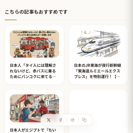
こちらの記事もおすすめです
日本人「タイ人には理解さ
日本のJR東海が夜行新幹線
れないけど、赤バスに乗る
「東海道ルミエールエクス
ためにバンコクに来てる日
プレス」を特別運行！【タ
本人が一定数います」【タ
イ人の反応】
イ人の反応】
日本人がエジプトで『ちい