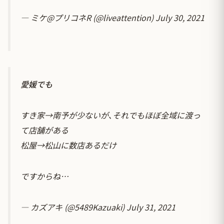
— ミケ@プリコネR (@liveattention)
July 30, 2021
愛媛でも
すき家→南予が少ないが､それでもほぼ全域に渡っ
て店舗がある
松屋→松山に数店あるだけ
ですからね…
— カズアキ (@5489Kazuaki)
July 31, 2021