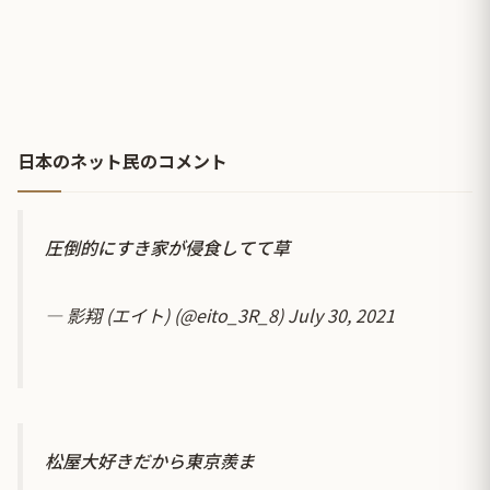
日本のネット民のコメント
圧倒的にすき家が侵食してて草
— 影翔 (エイト) (@eito_3R_8)
July 30, 2021
松屋大好きだから東京羨ま