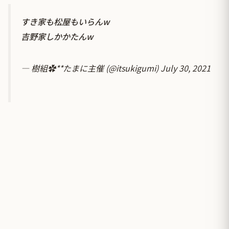
すき家も松屋もいらんw
吉野家しかかたんw
— 樹組✿**たまに主催 (@itsukigumi)
July 30, 2021