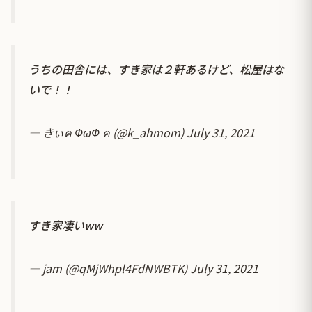
うちの田舎には、すき家は２軒あるけど、松屋はな
いで！！
— きぃฅ ΦωΦ ฅ (@k_ahmom)
July 31, 2021
すき家凄いww
— jam (@qMjWhpl4FdNWBTK)
July 31, 2021