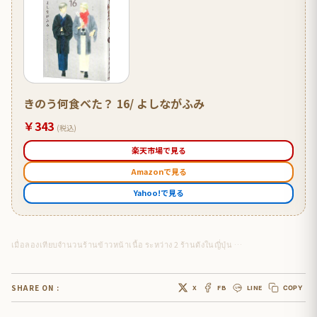
きのう何食べた？ 16/ よしながふみ
￥343
(税込)
楽天市場で見る
Amazonで見る
Yahoo!で見る
เมื่อลองเทียบจำนวนร้านข้าวหน้าเนื้อ ระหว่าง 2 ร้านดังในญี่ปุ่น …
SHARE ON :
X
FB
LINE
COPY