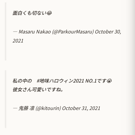
面白くも切ない😂
— Masaru Nakao (@ParkourMasaru)
October 30,
2021
私の中の
#地味ハロウィン2021
NO.1です😭
彼女さん可愛いですね。
— 鬼藤 凛 (@kitourin)
October 31, 2021