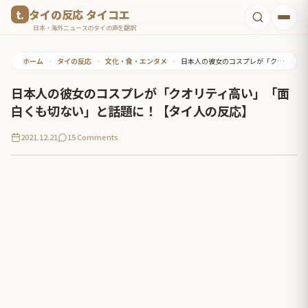
コ
タイの反応 タイコエ
ン
日本・海外ニュースのタイの声を翻訳
テ
ホーム
•
タイの反応
•
文化・食・エンタメ
•
日本人の彼女のコスプレが「クオリティ高い」「面白くも切ない」と話題に！【タイ人の反応】
ン
ツ
日本人の彼女のコスプレが「クオリティ高い」「面
へ
白くも切ない」と話題に！【タイ人の反応】
ス
2021.12.21
15 Comments
キ
ッ
プ