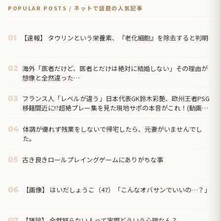
POPULAR POSTS / ネットで話題の人気記事
【速報】 タウリンという栄養素、『老化細胞』を除去すると判明
01
海外「医者だけど、医者とだけは絶対に結婚しない」その理由が
02
想像と全然違った…
フランス人「レベルが違う」日本代表GK鈴木彩艶、欧州王者PSG
03
移籍間近に!?超絶プレー集を見た現地サポの本音がこれ！(動画あ
り)【海外の反応】
体調が優れず残業をしないで帰宅したら、元妻がいませんでし
04
た。
古き良きロールプレイングゲームにありがちな事
05
【画像】 はいだしょうこ（47）「こんなオバサンでいいの…？」
06
【議論】 全然怒らない人って実際どういう心理なん？
07