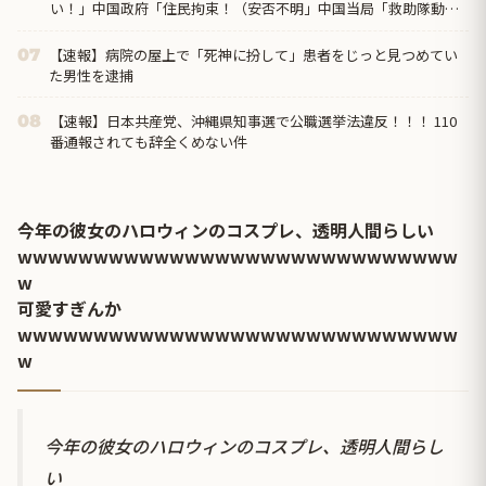
い！」中国政府「住民拘束！（安否不明」中国当局「救助隊動画
も削除」台風13号「三峡ダム接近中」→
【速報】病院の屋上で「死神に扮して」患者をじっと見つめてい
07
た男性を逮捕
【速報】日本共産党、沖縄県知事選で公職選挙法違反！！！ 110
08
番通報されても辞全くめない件
今年の彼女のハロウィンのコスプレ、透明人間らしい
wwwwwwwwwwwwwwwwwwwwwwwwwwwww
w
可愛すぎんか
wwwwwwwwwwwwwwwwwwwwwwwwwwwww
w
今年の彼女のハロウィンのコスプレ、透明人間らし
い