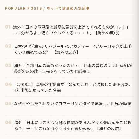
POPULAR POSTS / ネットで話題の人気記事
海外「日本の電車旅で最高に気分を上げてくれるものがコレ！」
01
→「分かるよ、凄くワクワクする・・・！」【海外の反応】
日本の中学生 vs リバプールFCアカデミー “ブルーロックが上手
02
くいき始めてるな” 【海外の反応】
海外「全部日本の真似だったのか…」 日本の普通のテレビ番組が
03
最新SNSの数十年先を行っていたと話題に
【2019年】 重機の作業員が「なんだこれ」と通報した密閉容器、
04
6年半後に戻ってきた名前
なぜ生やした？毛深いクロワッサンがタイで爆誕し、世界が動揺
05
海外「日本にはこんな特殊な標識があるんだけど皆は見たことあ
06
る？」→「何これめちゃくちゃ可愛いｗｗ」【海外の反応】