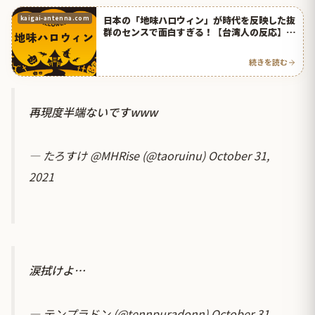
日本の「地味ハロウィン」が時代を反映した抜
kaigai-antenna.com
群のセンスで面白すぎる！【台湾人の反応】 |
海外の反応アンテナ
続きを読む
再現度半端ないですwww
— たろすけ @MHRise (@taoruinu)
October 31,
2021
涙拭けよ…
— テンプラドン (@tennpuradonn)
October 31,