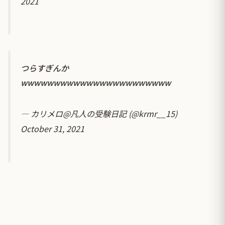
2021
つらすぎんか
wwwwwwwwwwwwwwwwwwwwwww
— カリメロ@凡人の受験日記 (@krmr__15)
October 31, 2021