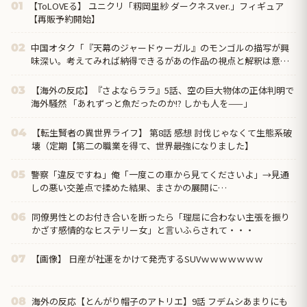
【ToLOVEる】 ユニクリ「籾岡里紗 ダークネスver.」フィギュア
01
【再販予約開始】
中国オタク「『天幕のジャードゥーガル』のモンゴルの描写が興
02
味深い。考えてみれば納得できるがあの作品の視点と解釈は意外
だった」
【海外の反応】『さよならララ』5話、空の巨大物体の正体判明で
03
海外騒然 「あれずっと魚だったのか!? しかも人を——」
【転生賢者の異世界ライフ】 第8話 感想 討伐じゃなくて生態系破
04
壊（定期【第二の職業を得て、世界最強になりました】
警察「違反ですね」俺「一度この車から見てくださいよ」→見通
05
しの悪い交差点で揉めた結果、まさかの展開に…
同僚男性とのお付き合いを断ったら「理屈に合わない主張を振り
06
かざす感情的なヒステリー女」と言いふらされて・・・
【画像】 日産が社運をかけて発売するSUVｗｗｗｗｗｗｗ
07
海外の反応【とんがり帽子のアトリエ】9話 フデムシあまりにも
08