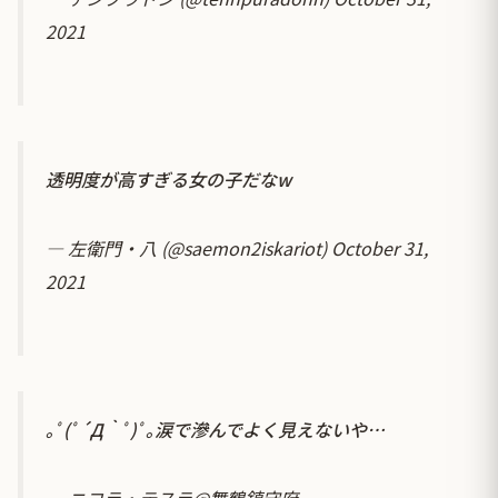
2021
透明度が高すぎる女の子だなw
— 左衛門・八 (@saemon2iskariot)
October 31,
2021
｡ﾟ(ﾟ´Д｀ﾟ)ﾟ｡涙で滲んでよく見えないや…
— ニコラ・テスラ@舞鶴鎮守府