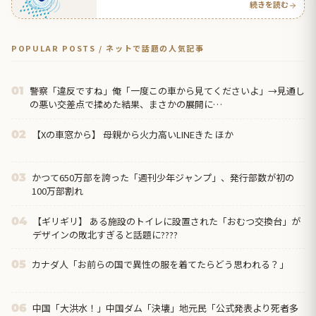
続きを読む
POPULAR POSTS / ネットで話題の人気記事
警察「違反ですね」俺「一度この車から見てくださいよ」→見通し
01
の悪い交差点で揉めた結果、まさかの展開に…
【Xの車窓から】 母親から火力高いLINEきた ほか
02
かつて650万部を誇った「週刊少年ジャンプ」、発行部数が初の
03
100万部割れ
【ギリギリ】 ある施設のトイレに設置された「おむつ交換台」が
04
デザインの敗北すぎると話題に????
カナダ人「お前らの国で異性の服を着てたらどう思われる？」
05
中国「大洪水！」中国ダム「決壊」地元民「公式発表より死者多
06