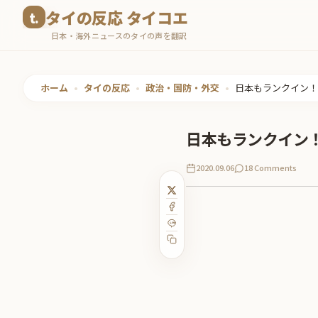
コ
タイの反応 タイコエ
ン
日本・海外ニュースのタイの声を翻訳
テ
ン
ツ
ホーム
•
タイの反応
•
政治・国防・外交
•
日本もランクイン！
へ
ス
日本もランクイン！
キ
ッ
2020.09.06
18 Comments
プ