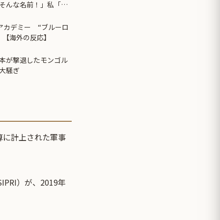
そんな名前！」私「私
い！」現在、改名の手
Cアカデミー “ブルーロ
 【海外の反応】
本が撃退したモンゴル
大騒ぎ
算に計上された軍事
、SIPRI）が、2019年