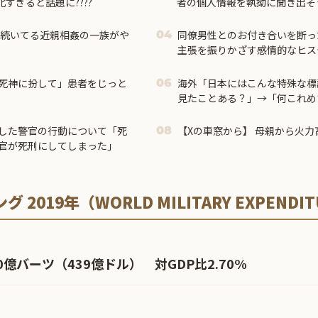
すぎると話題に????
者の個人情報を執拗に聞き出そ
も続いてる近親相姦の一族がや
同僚男性とのお付き合いを断っ
04
主張を振りかざす感情的なヒス
されて・・・
死神に扮して」患者をじっと
海外「日本にはこんな特殊な標
06
見たことある？」→「何これめ
ｗ」【海外の反応】
した警官の行動について「死
【Xの車窓から】 母親から火力高
08
官が死刑にしてしまった」
019年（WORLD MILITARY EXPENDITU
00億バーツ（439億ドル） 対GDP比2.70%