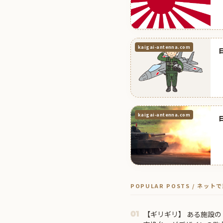
kaigai-antenna.com
kaigai-antenna.com
POPULAR POSTS / ネッ
【ギリギリ】 ある施設
01