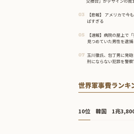
交換台」がデザインの敗北
【悲報】 アメリカで今
03
ばすぎる
【速報】病院の屋上で「
05
見つめていた男性を逮捕
玉川徹氏、包丁男に発砲
07
刑にならない犯罪を警察
世界軍事費ランキング 2
10位 韓国 1兆3,8