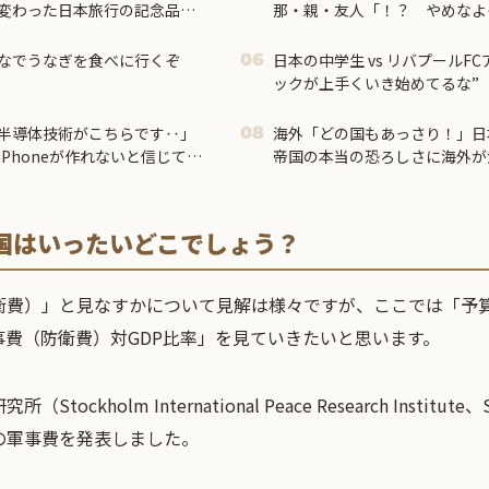
変わった日本旅行の記念品の
那・親・友人「！？ やめなよ
の反応
が産むんだから文句は言わせな
続き中です・・・
なでうなぎを食べに行くぞ
日本の中学生 vs リバプールF
06
ックが上手くいき始めてるな”
半導体技術がこちらです‥」
海外「どの国もあっさり！」日
08
Phoneが作れないと信じてい
帝国の本当の恐ろしさに海外が
国はいったいどこでしょう？
衛費）」と見なすかについて見解は様々ですが、ここでは「予
費（防衛費）対GDP比率」を見ていきたいと思います。
ckholm International Peace Research Institute
の軍事費を発表しました。