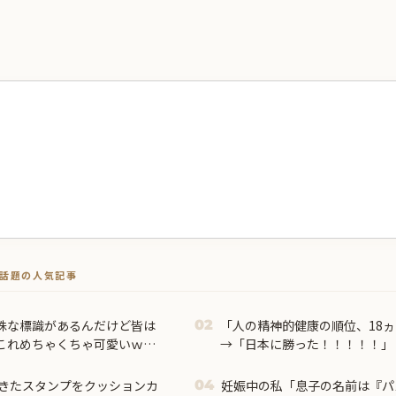
トで話題の人気記事
殊な標識があるんだけど皆は
「人の精神的健康の順位、18ヵ
02
これめちゃくちゃ可愛いｗ
→「日本に勝った！！！！！」
きたスタンプをクッションカ
妊娠中の私「息子の名前は『パ
04