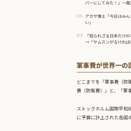
バーにしてみた！」一風
アイディアに対する海外
アガサ博士「今日はみん
05
い」
「知られざる日本だけの
07
→「サムスンがなければi
たのに‥」
軍事費が世界一の
どこまでを「軍事費（防
費（防衛費）」と、「軍事
ストックホルム国際平和研究所（Sto
に予算に計上された各国