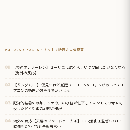
POPULAR POSTS / ネットで話題の人気記事
【葬送のフリーレン】ゼーリエに跪く人、いつの間にかいなくなる
01
【海外の反応】
【ガンダムUC】 偏見だけど覚醒ユニコーンのコックピットってエ
02
アコンの効きが強そうでいいよね
記録的猛暑の欧州、ドナウ川の水位が低下してマンモスの骨や沈
03
没したドイツ軍の戦艦が出現
海外の反応【天幕のジャードゥーガル】1・2話 山田監督GOAT！
04
映像もOP・EDも全部最高…