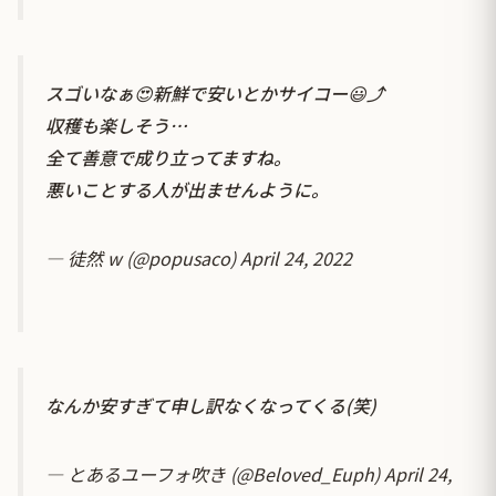
スゴいなぁ😍新鮮で安いとかサイコー😃⤴️
収穫も楽しそう…
全て善意で成り立ってますね。
悪いことする人が出ませんように。
— 徒然 w (@popusaco)
April 24, 2022
なんか安すぎて申し訳なくなってくる(笑)
— とあるユーフォ吹き (@Beloved_Euph)
April 24,