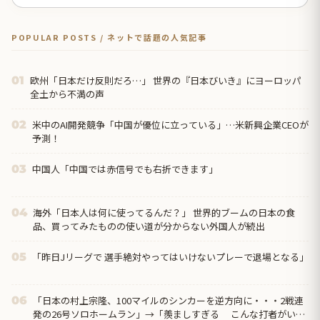
POPULAR POSTS / ネットで話題の人気記事
欧州「日本だけ反則だろ…」 世界の『日本びいき』にヨーロッパ
01
全土から不満の声
米中のAI開発競争「中国が優位に立っている」…米新興企業CEOが
02
予測！
中国人「中国では赤信号でも右折できます」
03
海外「日本人は何に使ってるんだ？」 世界的ブームの日本の食
04
品、買ってみたものの使い道が分からない外国人が続出
「昨日Jリーグで 選手絶対やってはいけないプレーで退場となる」
05
「日本の村上宗隆、100マイルのシンカーを逆方向に・・・2戦連
06
発の26号ソロホームラン」→「羨ましすぎる こんな打者がいな