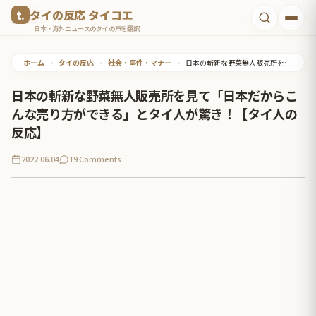
コ
タイの反応 タイコエ
ン
日本・海外ニュースのタイの声を翻訳
テ
ホーム
•
タイの反応
•
社会・事件・マナー
•
日本の斬新な野菜無人販売所を見て「日本だからこんな売り方ができる」とタイ人が驚き！【タイ人の反応】
ン
ツ
日本の斬新な野菜無人販売所を見て「日本だからこ
へ
んな売り方ができる」とタイ人が驚き！【タイ人の
ス
反応】
キ
2022.06.04
19 Comments
ッ
プ