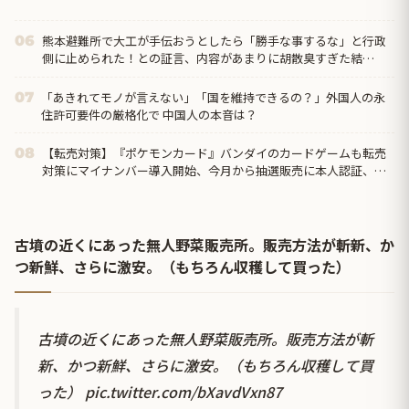
熊本避難所で大工が手伝おうとしたら「勝手な事するな」と行政
06
側に止められた！との証言、内容があまりに胡散臭すぎた結
果……
「あきれてモノが言えない」「国を維持できるの？」外国人の永
07
住許可要件の厳格化で 中国人の本音は？
【転売対策】『ポケモンカード』バンダイのカードゲームも転売
08
対策にマイナンバー導入開始、今月から抽選販売に本人認証、公
式大会にも「効果バツグン」
古墳の近くにあった無人野菜販売所。販売方法が斬新、か
つ新鮮、さらに激安。（もちろん収穫して買った）
古墳の近くにあった無人野菜販売所。販売方法が斬
新、かつ新鮮、さらに激安。（もちろん収穫して買
った）
pic.twitter.com/bXavdVxn87