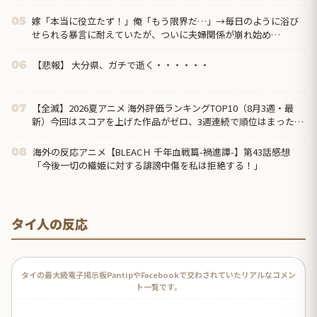
嫁「本当に役立たず！」俺「もう限界だ…」→毎日のように浴び
05
せられる暴言に耐えていたが、ついに夫婦関係が崩れ始め…
【悲報】 大分県、ガチで逝く・・・・・・
06
【全滅】2026夏アニメ 海外評価ランキングTOP10（8月3週・最
07
新）今回はスコアを上げた作品がゼロ、3週連続で順位はまったく
動かず
海外の反応アニメ【BLEACＨ 千年血戦篇-禍進譚-】第43話感想
08
「今後一切の織姫に対する誹謗中傷を私は拒絶する！」
タイ人の反応
タイの最大級電子掲示板PantipやFacebookで交わされていたリアルなコメン
ト一覧です。