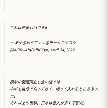
これは羨ましいです❣️
— あや@めちファン@チームコツコツ
(@uRRw4fqFefhC8gn)
April 24, 2022
讃岐の製麺所立ち食い店では
ネギを自分で刈ってきて、切って入れるところあっ
た。
それ以上の衝撃。日本は善人が多く平和だ。