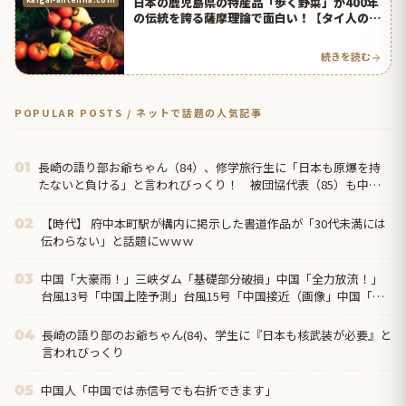
日本の鹿児島県の特産品「歩く野菜」が400年
の伝統を誇る薩摩理論で面白い！【タイ人の反
応】
続きを読む
POPULAR POSTS / ネットで話題の人気記事
長崎の語り部お爺ちゃん（84）、修学旅行生に「日本も原爆を持
01
たないと負ける」と言われびっくり！ 被団協代表（85）も中学
生に「核を持たないで日本...
【時代】 府中本町駅が構内に掲示した書道作品が「30代未満には
02
伝わらない」と話題にｗｗｗ
中国「大豪雨！」三峡ダム「基礎部分破損」中国「全力放流！」
03
台風13号「中国上陸予測」台風15号「中国接近（画像」中国「台
風同時上陸！（穀物生産が壊滅危機」→
長崎の語り部のお爺ちゃん(84)、学生に『日本も核武装が必要』と
04
言われびっくり
中国人「中国では赤信号でも右折できます」
05