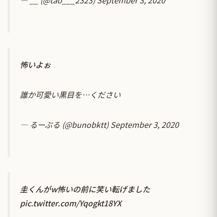
怖いよぉ
誰か可愛い黒目を…ください
— るーぶる (@bunobktt)
September 3, 2020
圭くんがw怖いの前に笑い転げました
pic.twitter.com/Yqogkt18YX