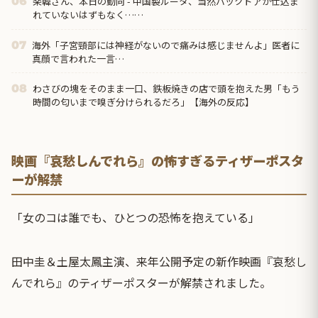
楽韓さん、本日の動向 - 中国製ルータ、当然バックドアが仕込ま
06
れていないはずもなく……
海外「子宮頸部には神経がないので痛みは感じませんよ」医者に
07
真顔で言われた一言…
わさびの塊をそのまま一口、鉄板焼きの店で頭を抱えた男「もう
08
時間の匂いまで嗅ぎ分けられるだろ」【海外の反応】
映画『哀愁しんでれら』の怖すぎるティザーポスタ
ーが解禁
「女のコは誰でも、ひとつの恐怖を抱えている」
田中圭＆土屋太鳳主演、来年公開予定の新作映画『哀愁し
んでれら』のティザーポスターが解禁されました。