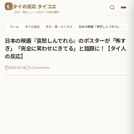
コ
タイの反応 タイコエ
ン
日本・海外ニュースのタイの声を翻訳
テ
ホーム
•
タイの反応
•
文化・食・エンタメ
•
日本の映画『哀愁しんでれら』のポスターが「怖すぎ」「完全に笑わせにきてる」と話題に！【タイ人の反応】
ン
ツ
日本の映画『哀愁しんでれら』のポスターが「怖す
へ
ぎ」「完全に笑わせにきてる」と話題に！【タイ人
ス
の反応】
キ
2020.09.18
5 Comments
ッ
プ