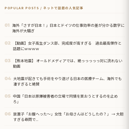
POPULAR POSTS / ネットで話題の人気記事
海外「さすが日本！」日本とドイツの仕事効率の差が分かる数字に
01
海外が大騒ぎ
【動画】女子高生ダンス部、完成度が高すぎる 過去最高傑作と
02
話題にｗｗｗｗ
【熊本地震】 オールドメディアでは、絶っっっっっ対に流れない
03
動画
大地震が起きても手術をやり遂げる日本の医療チーム、海外でも
04
凄すぎると絶賛
中国「日本は原爆被害者の立場で同情を買おうとするのを止め
05
ろ」
放置子「お腹へった～」女性「お母さんはどうしたの？」 → 大胆
06
すぎる尋問で...