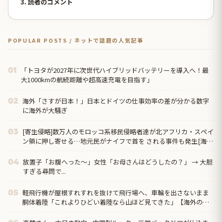
3. 読者のコメント
POPULAR POSTS / ネットで話題の人気記事
「トヨタが2027年に次世代ハイブリッドバッテリーを導入へ！最
01
大1000kmの航続距離や超高速充電を目指す」
海外「さすが日本！」日本とドイツの仕事効率の差が分かる数字
02
に海外が大騒ぎ
[寄生侵略]数万人のモロッコ系移民侵略者達が北アフリカ・スペイ
03
ン領に押し寄せる…地元民がナイフで首を される事件も発生[海外
の反応]
放置子「お腹へった～」女性「お母さんはどうしたの？」 → 大胆
04
すぎる尋問で...
軽飛行機が屋根すれすれを抜けて飛行場へ、車輪を出さないまま
05
胴体着陸「これよりひどい着陸なら山ほど見てきた」【海外の反
応】