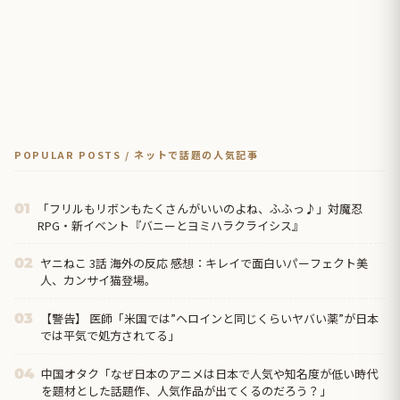
POPULAR POSTS / ネットで話題の人気記事
「フリルもリボンもたくさんがいいのよね、ふふっ♪」対魔忍
01
RPG・新イベント『バニーとヨミハラクライシス』
ヤニねこ 3話 海外の反応 感想：キレイで面白いパーフェクト美
02
人、カンサイ猫登場。
【警告】 医師「米国では”ヘロインと同じくらいヤバい薬”が日本
03
では平気で処方されてる」
中国オタク「なぜ日本のアニメは日本で人気や知名度が低い時代
04
を題材とした話題作、人気作品が出てくるのだろう？」