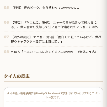
【悲報】 夏のピーク、もう終わってたｗｗｗｗｗ
05
【賛否】『ヤニねこ』第6話「ニャーの夏が始まって終わるに
06
ゃ」、飲み会から失踪して江ノ島で保護されたアルねこに海外ざ
わつく「今週はトイレネタが一個も無かったよな？ まともな回だ
ぞ、夢か？」
【海外の反応】 ヤニねこ 第5話 「面白くて狂っているけど、世界
07
観やキャラクター設定は本当に深い」
外国人「日本のアニメに出てくるネコｗｗｗ」（海外の反応）
08
タイ人の反応
タイの最大級電子掲示板PantipやFacebookで交わされていたリアルなコメン
ト一覧です。