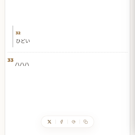
32
ひどい
33
ハハハ