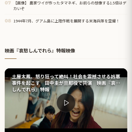
【画像】 農家ワイが作ったタマネギ、お前らの想像する1.5倍はデ
07
カいぞ
1944年7月、グアム島に上陸作戦を展開する米海兵隊を空撮！
08
映画『哀愁しんでれら』特報映像
土屋太鳳、怒り狂って絶叫！社会を震撼させる凶悪
事件を起こす 田中圭が旦那役で共演 映画『哀愁
しんでれら』特報