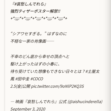
『
#哀愁しんでれら
』
強烈ティザーポスター解禁‼️
+*:;;:*+*:;;:*+*:;;:*+*:;;:*+*:;;:*+
“シアワセすぎる。” はずなのに
不穏な一家の肖像画──
不幸のどん底から幸せの頂点へと
駆け上がったはずの小春に、
待ち受けていた想像もできない日々とは？
#土屋太
鳳
#田中圭
#COCO
2.5(金)公開
pic.twitter.com/9oNlP2KQ3S
— 映画『哀愁しんでれら』公式 (@aishucinderella)
September 3, 2020