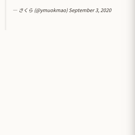
— さくら (@ymuokmao)
September 3, 2020