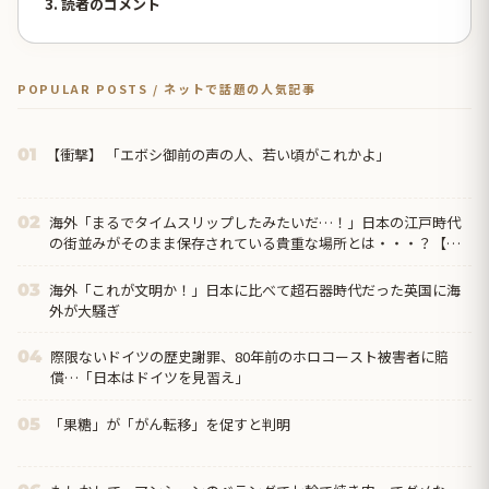
3. 読者のコメント
POPULAR POSTS / ネットで話題の人気記事
【衝撃】 「エボシ御前の声の人、若い頃がこれかよ」
01
海外「まるでタイムスリップしたみたいだ…！」日本の江戸時代
02
の街並みがそのまま保存されている貴重な場所とは・・・？【海
外の反応】
海外「これが文明か！」日本に比べて超石器時代だった英国に海
03
外が大騒ぎ
際限ないドイツの歴史謝罪、80年前のホロコースト被害者に賠
04
償…「日本はドイツを見習え」
「果糖」が「がん転移」を促すと判明
05