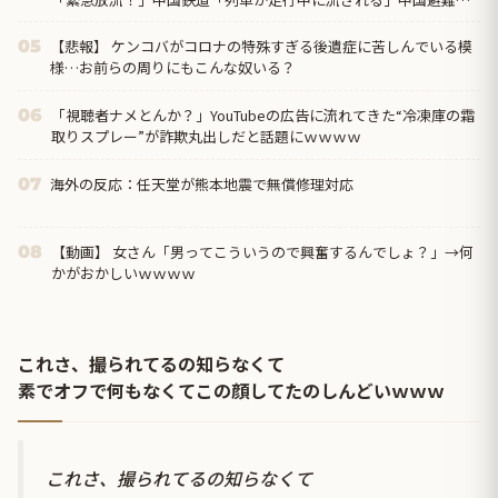
「支援物資は有料です」謎の勢力「え」→
【悲報】 ケンコバがコロナの特殊すぎる後遺症に苦しんでいる模
05
様…お前らの周りにもこんな奴いる？
「視聴者ナメとんか？」YouTubeの広告に流れてきた“冷凍庫の霜
06
取りスプレー”が詐欺丸出しだと話題にｗｗｗｗ
海外の反応：任天堂が熊本地震で無償修理対応
07
【動画】 女さん「男ってこういうので興奮するんでしょ？」→何
08
かがおかしいｗｗｗｗ
これさ、撮られてるの知らなくて
素でオフで何もなくてこの顔してたのしんどいｗｗｗ
これさ、撮られてるの知らなくて