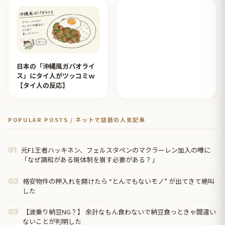
日本の「沖縄風ガパオライ
ス」にタイ人がツッコミｗ
【タイ人の反応】
POPULAR POSTS / ネットで話題の人気記事
元F1王者ハッキネン、フェルスタペンのマクラーレン加入の噂に
01
「なぜ調和がある現体制を崩す必要がある？」
格安物件の押入れを開けたら “とんでもないモノ” が出てきて絶叫
02
した
【波乗り納豆NG？】 余計なもん食わないで納豆食っときゃ間違い
03
ないことが判明した