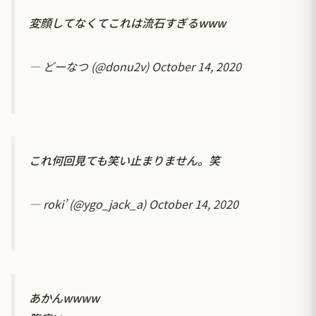
変顔してなくてこれは流石すぎるwww
— どーなつ (@donu2v)
October 14, 2020
これ何回見ても笑い止まりません。笑
— roki’ (@ygo_jack_a)
October 14, 2020
あかんwwww