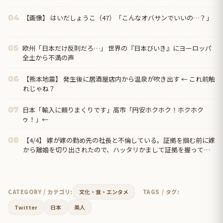
【画像】 はいだしょうこ（47）「こんなオバサンでいいの…？」
04
欧州「日本だけ反則だろ…」 世界の『日本びいき』にヨーロッパ
05
全土から不満の声
【熊本地震】 発生後に居酒屋店内から温泉が吹き出す ← これ前触
06
れじゃね？
日本「輸入に頼りまくりです」高市「円安ホクホク！ホクホク
07
ゥ！」←
【4/4】 嫁が嫁の勤め先の社長と不倫している。証拠を掴む前に嫁
08
から離婚を切り出されたので、ハッタリかまして証拠を握ってい
るフリしたら、向こうから示談話を振ってきたｗ
CATEGORY / カテゴリ:
文化・食・エンタメ
TAGS / タグ:
Twitter
日本
美人