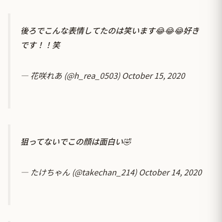
後ろでこんな表情してたのは笑います😂😂😂好き
です！！笑
— 花咲れあ (@h_rea_0503)
October 15, 2020
狙ってないでこの顔は面白い🤣
— たけちゃん (@takechan_214)
October 14, 2020