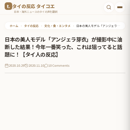
コ
タイの反応 タイコエ
ン
日本・海外ニュースのタイの声を翻訳
テ
ホーム
•
タイの反応
•
文化・食・エンタメ
•
日本の美人モデル「アンジェラ芽衣」が撮影中に油断した結果！今年一番笑った、これは狙ってると話題に！【タイ人の反応】
ン
ツ
日本の美人モデル「アンジェラ芽衣」が撮影中に油
へ
断した結果！今年一番笑った、これは狙ってると話
ス
題に！【タイ人の反応】
キ
2020.10.29
2020.11.10
10 Comments
ッ
プ