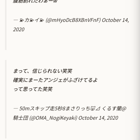
腹筋割れたわぁーw
— 💫カ💫イ💫 (@mHyoDcB8XBnVFnF)
October 14,
2020
まって、信じられない笑笑
確実にまーたアンジェがふざけてるよ
って思ってた笑笑
— 50mスキップ走5秒8まさりっち🐷⊿ くるす蘭@
騎士団 (@OMA_NogiKeyaki)
October 14, 2020