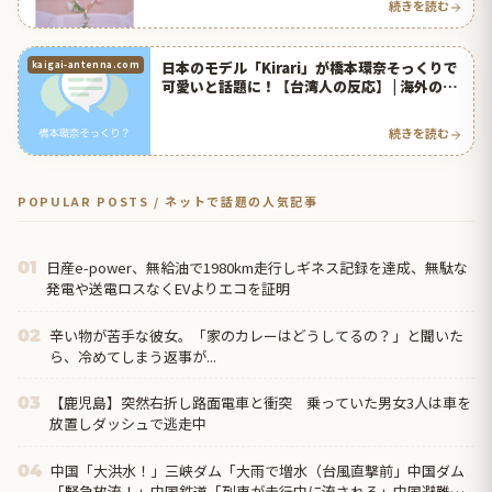
続きを読む
日本のモデル「Kirari」が橋本環奈そっくりで
kaigai-antenna.com
可愛いと話題に！【台湾人の反応】 | 海外の反
応アンテナ
続きを読む
POPULAR POSTS / ネットで話題の人気記事
日産e-power、無給油で1980km走行しギネス記録を達成、無駄な
01
発電や送電ロスなくEVよりエコを証明
辛い物が苦手な彼女。「家のカレーはどうしてるの？」と聞いた
02
ら、冷めてしまう返事が...
【鹿児島】突然右折し路面電車と衝突 乗っていた男女3人は車を
03
放置しダッシュで逃走中
中国「大洪水！」三峡ダム「大雨で増水（台風直撃前」中国ダム
04
「緊急放流！」中国鉄道「列車が走行中に流される」中国避難所