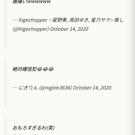
腹痛いwwwwww
— higechopper ✨星野奏, 真田ゆき, 星乃サラ✨推し
(@higechopper)
October 14, 2020
絶対確信犯😂😂😂
— にぎりん (@nigirin3636)
October 14, 2020
おもろすぎるわ(笑)