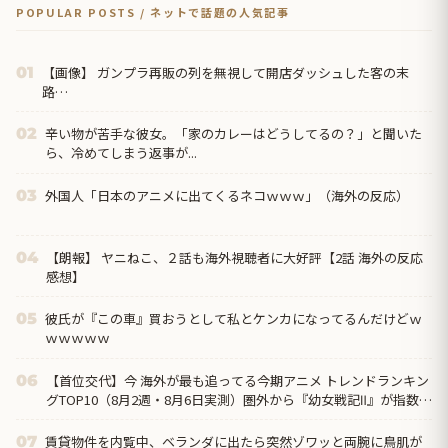
POPULAR POSTS / ネットで話題の人気記事
【画像】 ガンプラ再販の列を無視して開店ダッシュした客の末
01
路…
辛い物が苦手な彼女。「家のカレーはどうしてるの？」と聞いた
02
ら、冷めてしまう返事が...
外国人「日本のアニメに出てくるネコｗｗｗ」（海外の反応）
03
【朗報】 ヤニねこ、２話も海外視聴者に大好評【2話 海外の反応
04
感想】
彼氏が『この車』買おうとして私とケンカになってるんだけどｗ
05
ｗｗｗｗｗ
【首位交代】今 海外が最も追ってる今期アニメ トレンドランキン
06
グTOP10（8月2週・8月6日実測）圏外から『幼女戦記Ⅱ』が指数
371で初首位、前回1位の『無職転生Ⅲ』は7位まで後退
賃貸物件を内覧中、ベランダに出たら突然ゾワッと両腕に鳥肌が
07