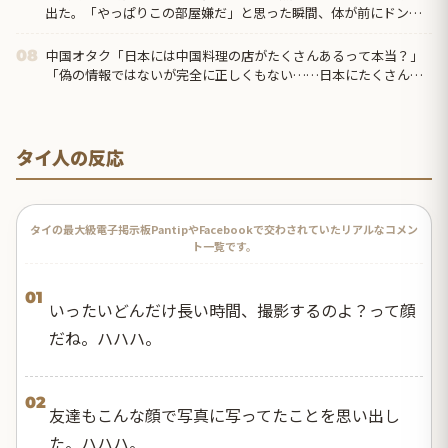
出た。「やっぱりこの部屋嫌だ」と思った瞬間、体が前にドンッ
と突き飛ばされて…
中国オタク「日本には中国料理の店がたくさんあるって本当？」
08
「偽の情報ではないが完全に正しくもない……日本にたくさんあ
るのは『中華料理』だから」
タイ人の反応
タイの最大級電子掲示板PantipやFacebookで交わされていたリアルなコメン
ト一覧です。
01
いったいどんだけ長い時間、撮影するのよ？って顔
だね。ハハハ。
02
友達もこんな顔で写真に写ってたことを思い出し
た。ハハハ。