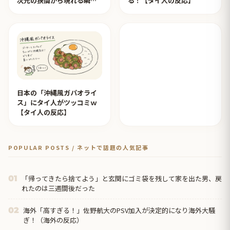
次元の狭間から現れる瞬間
る！【タイ人の反応】
みたいのが撮れた」ｗｗｗ
【タイ人の反応】
日本の「沖縄風ガパオライ
ス」にタイ人がツッコミｗ
【タイ人の反応】
POPULAR POSTS / ネットで話題の人気記事
「帰ってきたら捨てよう」と玄関にゴミ袋を残して家を出た男、戻
01
れたのは三週間後だった
海外「高すぎる！」佐野航大のPSV加入が決定的になり海外大騒
02
ぎ！（海外の反応）