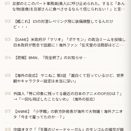
旦那のとこのパート事務員(美人)に呼び止められた。すると「あん
01
な物(昼食)を旦那さんに食べさせるなんて信じられない！」と言い
出し...
【艦これ】 E5の対潜レベリング用に装備調整してるんだけ
02
ど・・・
【GAME】米政府が「マリオ」「ポケモン」の政治ミームを投稿し
03
日本政府が懸念で話題に！海外ファン「任天堂の法務部はどこ行
ったんだ？」
【悲報】BMW、『完全終了』のお知らせ…
04
【海外の反応】 ヤニねこ 第5話 「面白くて狂っているけど、世界
05
観やキャラクター設定は本当に深い」
外国人「特に印象に残ってる最近の日本のアニメのOP/EDは？」
06
→「一回も飛ばしたことないわ」（海外の反応）
【ANIME】「小学館」の新方針発表が海外で大物議！海外アニオ
07
タ「今まで雇ってたのか…？」
中国オタク「『天幕のジャードゥーガル』のモンゴルの描写が興
08