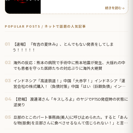
【タイ人の反応】
続きを読む
POPULAR POSTS / ネットで話題の人気記事
【速報】 『有吉の夏休み』、とんでもない発表をしてしま
01
う！！！！！
海外の反応：熊本の病院で手術中に熊本地震が発生、大揺れの中
02
でも患者を守った医師たちの対応ぶりに海外大絶賛
インドネシア「高速鉄道！」中国「大赤字！」インドネシア「運
03
営会社の株式購入！（負債対策」中国「はい（巨額負債」インド
ネシア「700km延伸計画！（実質中止」→
【悲報】 渡邊渚さん「キスしろよ」のヤジでPTSD発症時の状態に
04
逆戻り
旦那のとこのパート事務員(美人)に呼び止められた。すると「あん
05
な物(昼食)を旦那さんに食べさせるなんて信じられない！」と言い
出し...