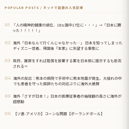
POPULAR POSTS / ネットで話題の人気記事
「人の精神的健康の順位、18ヵ国中17位に・・・」→「日本に勝
01
った！！！！！」
海外「日本なんて行くんじゃなかった…」 日本を知ってしまった
02
ディズニー信者、帰国後『本家』に失望する事態に
政府、謝罪をすれば賠償を放棄する案を日本側に提示するも拒否
03
される＝
海外の反応：熊本の病院で手術中に熊本地震が発生、大揺れの中
04
でも患者を守った医師たちの対応ぶりに海外大絶賛
海外「さすが日本！」日本の医療従事者の倫理観の高さに海外が
05
超感動
【ソ連-アメリカ】コーンな問題【ポーランドボール】
06