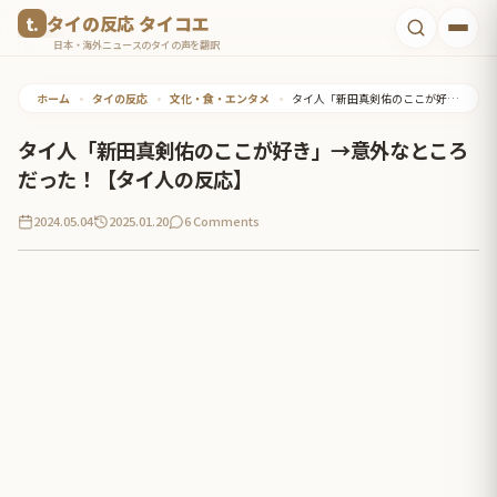
コ
タイの反応 タイコエ
ン
日本・海外ニュースのタイの声を翻訳
テ
ホーム
•
タイの反応
•
文化・食・エンタメ
•
タイ人「新田真剣佑のここが好き」→意外なところだった！【タイ人の反応】
ン
ツ
タイ人「新田真剣佑のここが好き」→意外なところ
へ
だった！【タイ人の反応】
ス
2024.05.04
2025.01.20
6 Comments
キ
ッ
プ