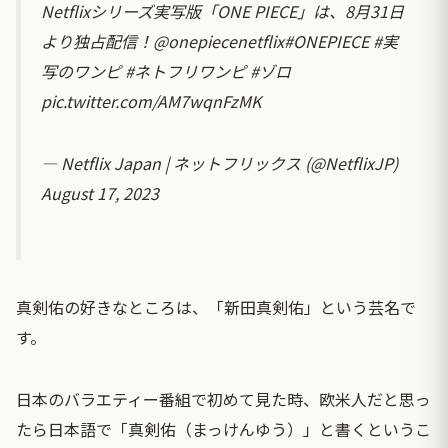
Netflixシリーズ実写版「ONE PIECE」は、8月31日
より独占配信！
@onepiecenetflix
#ONEPIECE
#実
写のワンピ
#ネトフリワンピ
#ゾロ
pic.twitter.com/AM7wqnFzMK
— Netflix Japan | ネットフリックス (@NetflixJP)
August 17, 2023
真剣佑の好きなところは、「新田真剣佑」という芸名で
す。
日本のバラエティー番組で初めて見た時、欧米人だと思っ
たら日本語で「真剣佑（まっけんゆう）」と書くというこ