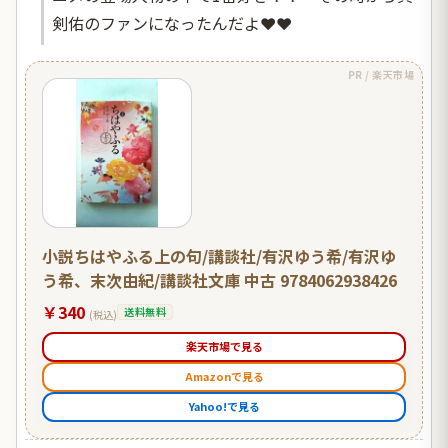
剣佑のファンになったんだよ❤️❤️
PR / 楽天市場
小説ちはやふる上の句/講談社/有沢ゆう希/有沢ゆ
う希、末次由紀/講談社文庫 中古 9784062938426
￥340
送料無料
(税込)
楽天市場で見る
Amazonで見る
Yahoo!で見る