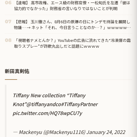
【速報】 高市政権、エース級の財務官僚・一松旬氏を左遷「彼は
06
協力的でなかった」財務省の言いなりではないことが判明
【悲報】 玉川徹さん、8月6日の原爆の日にトンデモ持論を展開し
07
物議… → ネット「それ、今日言うことなのか…？」ｗｗｗｗｗｗ
ｗｗｗｗｗｗｗ
「視聴者ナメとんか？」YouTubeの広告に流れてきた“冷凍庫の霜
08
取りスプレー”が詐欺丸出しだと話題にｗｗｗｗ
新田真剣佑
Tiffany New collection “Tiffany
Knot”
@tiffanyandco
#TiffanyPartner
pic.twitter.com/HQ78wpCU7y
— Mackenyu (@Mackenyu1116)
January 24, 2022