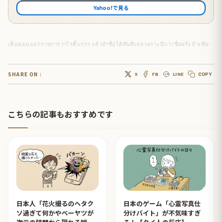
Yahoo!で見る
เห็นตอนออกรายการวาไรตี้แรกๆ แล้วจำชื่อได้ทันทีเลย เพราะนึกว่าชื่อฝรั่ง ถ้าเขียนเป็นญี่ปุ่นคือ 真剣佑(มัคเคนยู)
SHARE ON :
X
FB
LINE
COPY
こちらの記事もおすすめです
日本人「花火撮るのヘタク
日本のゲーム「心霊写真仕
ソ過ぎて何かやベーヤツが
分けバイト」が不気味すぎ