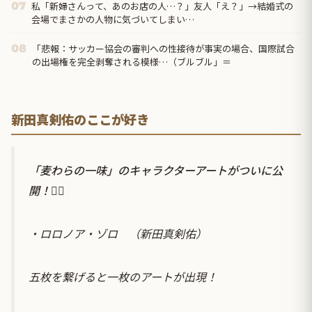
私「新婦さんって、あのお店の人…？」友人「え？」→結婚式の
07
会場でまさかの人物に気づいてしまい…
「悲報：サッカー協会の審判への性接待が事実の場合、国際試合
08
の出場権を完全剥奪される模様…（ブルブル」＝
新田真剣佑のここが好き
「麦わらの一味」のキャラクターアートがついに公
開！🏴‍☠️
・ロロノア・ゾロ （新田真剣佑）
五枚を繋げると一枚のアートが出現！