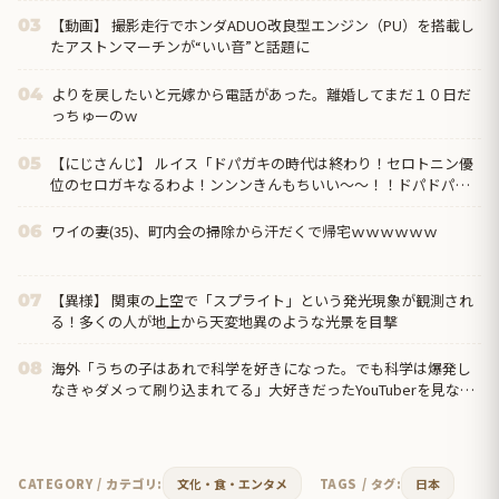
【動画】 撮影走行でホンダADUO改良型エンジン（PU）を搭載し
03
たアストンマーチンが“いい音”と話題に
よりを戻したいと元嫁から電話があった。離婚してまだ１０日だ
04
っちゅーのｗ
【にじさんじ】 ルイス「ドパガキの時代は終わり！セロトニン優
05
位のセロガキなるわよ！ンンンきんもちいい〜〜！！ドパドパド
パ」【雀魂】
ワイの妻(35)、町内会の掃除から汗だくで帰宅ｗｗｗｗｗｗ
06
【異様】 関東の上空で「スプライト」という発光現象が観測され
07
る！多くの人が地上から天変地異のような光景を目撃
海外「うちの子はあれで科学を好きになった。でも科学は爆発し
08
なきゃダメって刷り込まれてる」大好きだったYouTuberを見なく
なった日
CATEGORY / カテゴリ:
文化・食・エンタメ
TAGS / タグ:
日本