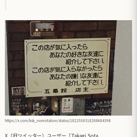
https://x.com/ksk_nonrotation/status/1822550318208684398
X（旧ツイッター）ユーザー「Takagi Sota