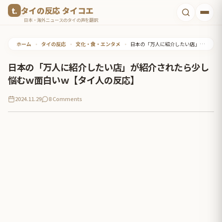
コ
タイの反応 タイコエ
ン
日本・海外ニュースのタイの声を翻訳
テ
ホーム
•
タイの反応
•
文化・食・エンタメ
•
日本の「万人に紹介したい店」が紹介されたら少し悩むｗ面白いｗ【タイ人の反応】
ン
ツ
日本の「万人に紹介したい店」が紹介されたら少し
へ
悩むｗ面白いｗ【タイ人の反応】
ス
2024.11.29
8 Comments
キ
ッ
プ