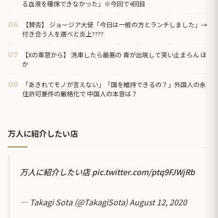
る血液を確保できなかった」※今回で4回目
【賛否】 ジョージア大使「今日は一般の方とランチしました」→
06
付き合う人を選べと炎上????
【Xの車窓から】 洗車したら最悪の 青が出現して笑い止まらん ほ
07
か
「あきれてモノが言えない」「国を維持できるの？」外国人の永
08
住許可要件の厳格化で 中国人の本音は？
万人に紹介したい店
万人に紹介したい店
pic.twitter.com/ptq9FJWjRb
— Takagi Sota (@TakagiSota)
August 12, 2020