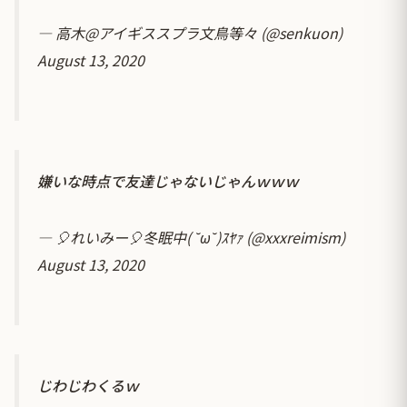
— 高木@アイギススプラ文鳥等々 (@senkuon)
August 13, 2020
嫌いな時点で友達じゃないじゃんｗｗｗ
— 🎈れいみー🎈冬眠中( ˘ω˘)ｽﾔｧ (@xxxreimism)
August 13, 2020
じわじわくるｗ