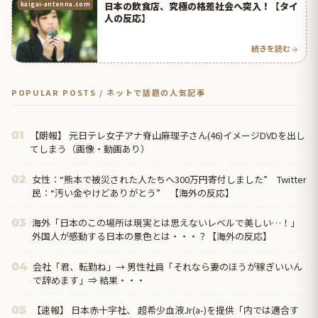
日本の飲食店、究極の格差社会へ突入！【タイ
kaigai-antenna.com
人の反応】
続きを読む
POPULAR POSTS / ネットで話題の人気記事
【朗報】 元日テレ女子アナ脊山麻理子さん(46)イメージDVDを出し
01
てしまう（画像・動画あり）
女性：“熊本で被災された人たちへ300万円寄付しました” Twitter
02
民：“汚い金やけどありがとう” 【海外の反応】
海外「日本のこの場所は現実とは思えないレベルで美しい…！」
03
外国人が感動する日本の景色とは・・・？【海外の反応】
会社「君、転勤ね」→ 男性社員「それなら妻のほうが稼ぎいいん
04
で辞めます」⇒ 結果・・・
【速報】 日本赤十字社、 超希少血液Jr(a-)を提供「内では適合す
05