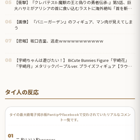
【衝撃】『クレバテスⅡ-魔獣の王と偽りの勇者伝承-』第5話、巨
05
大ハサミがアリシアの首に食い込むラストに海外絶叫「首を斬り
やがった！？」
【画像】 『バニーガーデン』のフィギュア、マン肉が見えてしま
06
う
【悲報】坂口杏里、逃走ｗｗｗｗｗｗｗｗｗｗｗ
07
【宇崎ちゃんは遊びたい！】 BiCute Bunnies Figure「宇崎花」
08
「宇崎月」メタリックパープルver. プライズフィギュア【ラウン
ドワン限定で展開決定】
タイ人の反応
タイの最大級電子掲示板PantipやFacebookで交わされていたリアルなコメン
ト一覧です。
01
これいいねｗｗｗ