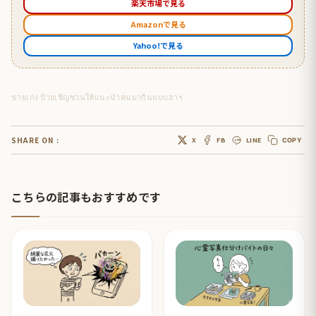
楽天市場で見る
Amazonで見る
Yahoo!で見る
ขายเก่ง ป้ายเชิญชวนให้แนะนำคนมากินแบบฮาๆ
SHARE ON :
X
FB
LINE
COPY
こちらの記事もおすすめです