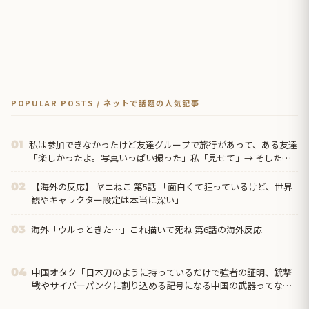
POPULAR POSTS / ネットで話題の人気記事
私は参加できなかったけど友達グループで旅行があって、ある友達
01
「楽しかったよ。写真いっぱい撮った」私「見せて」→ そしたら
なんと…
【海外の反応】 ヤニねこ 第5話 「面白くて狂っているけど、世界
02
観やキャラクター設定は本当に深い」
海外「ウルっときた…」これ描いて死ね 第6話の海外反応
03
中国オタク「日本刀のように持っているだけで強者の証明、銃撃
04
戦やサイバーパンクに割り込める記号になる中国の武器ってなん
だろう？」