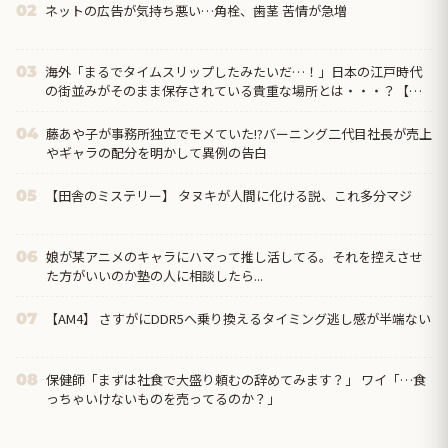
ネットの広告が気持ち悪い…角栓、歯茎 苦情が急増
02
海外「まるでタイムスリップしたみたいだ…！」日本の江戸時代
03
の街並みがそのまま保存されている貴重な場所とは・・・？【海
外の反応】
藤あや子が事務所独立でモメていた!?バーニング二代目社長が売上
04
やギャラの配分を明かして異例の告白
【田舎のミステリー】 タヌキが人間に化ける説、これ多分マジ
05
娘が某アニメのキャラにハマって推し活してる。それを控えさせ
06
た方がいいのか塾の人に相談したら...
【AM4】 さすがにDDR5へ乗り換えるタイミング逃し感が半端ない
07
保健師「まずは社食で大盛り頼むの辞めてみます？」 ワイ「…食
08
っちゃいけないものを売ってるのか？」