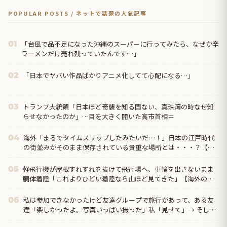
POPULAR POSTS / ネットで話題の人気記事
「台風で品不足になった沖縄のスーパーに行ってみたら、なぜか辛
01
ラーメンだけ売れ残っていたんです…」
「日本でヤバい作品ばかりアニメ化してて心配になる…」
02
トランプ大統領「日本ほど奇襲を知る国ない、真珠湾の時なぜ知
03
らせなかったのか」…目を大きく開いた高市首相＝
海外「まるでタイムスリップしたみたいだ…！」日本の江戸時代
04
の街並みがそのまま保存されている貴重な場所とは・・・？【海
外の反応】
軽飛行機が屋根すれすれを抜けて飛行場へ、車輪を出さないまま
05
胴体着陸「これよりひどい着陸なら山ほど見てきた」【海外の反
応】
私は参加できなかったけど友達グループで旅行があって、ある友
06
達「楽しかったよ。写真いっぱい撮った」私「見せて」→ そした
らなんと…