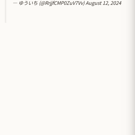
— ゆういち (@RrjjfCMP0ZuV7Vv)
August 12, 2024