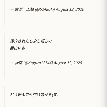
— 古淵 工機 (@524koki)
August 13, 2020
紹介されたら少し悩むw
面白いね
— 神楽 (@Kagura12544)
August 13, 2020
どう転んでも店は儲かる(笑)