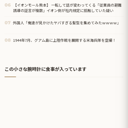
【イオンモール熊本】 一転して話が変わってくる「従業員の避難
06
誘導の証言が複数」イオン側が社内規定に抵触していた疑い
外国人「俺達が見かけたヤバすぎる髪型を集めてみたｗｗｗｗ」
07
1944年7月、グアム島に上陸作戦を展開する米海兵隊を空撮！
08
この小さな腕時計に食事が入っています