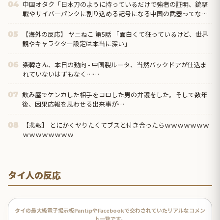
中国オタク「日本刀のように持っているだけで強者の証明、銃撃
04
戦やサイバーパンクに割り込める記号になる中国の武器ってなん
だろう？」
【海外の反応】 ヤニねこ 第5話 「面白くて狂っているけど、世界
05
観やキャラクター設定は本当に深い」
楽韓さん、本日の動向 - 中国製ルータ、当然バックドアが仕込ま
06
れていないはずもなく……
飲み屋でケンカした相手をコロした男の弁護をした。そして数年
07
後、因果応報を思わせる出来事が…
【悲報】 とにかくヤりたくてブスと付き合ったらｗｗｗｗｗｗｗ
08
ｗｗｗｗｗｗｗｗ
タイ人の反応
タイの最大級電子掲示板PantipやFacebookで交わされていたリアルなコメン
ト一覧です。