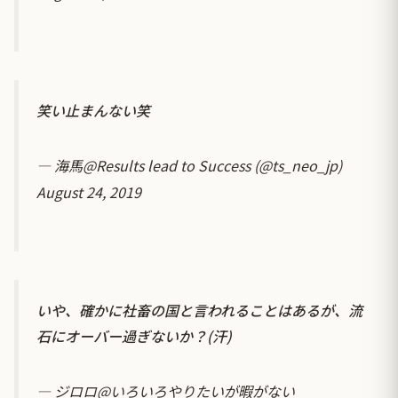
笑い止まんない笑
— 海馬@Results lead to Success (@ts_neo_jp)
August 24, 2019
いや、確かに社畜の国と言われることはあるが、流
石にオーバー過ぎないか？(汗)
— ジロロ@いろいろやりたいが暇がない