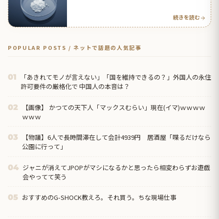
イ人の反応】
続きを読む
POPULAR POSTS / ネットで話題の人気記事
「あきれてモノが言えない」「国を維持できるの？」外国人の永住
01
許可要件の厳格化で 中国人の本音は？
【画像】 かつての天下人「マックスむらい」現在(イマ)ｗｗｗｗ
02
ｗｗｗ
【物議】6人で長時間滞在して会計4939円 居酒屋「喋るだけなら
03
公園に行って」
ジャニが消えてJPOPがマシになるかと思ったら相変わらずお遊戯
04
会やってて笑う
おすすめのG-SHOCK教えろ。それ買う。ちな現場仕事
05