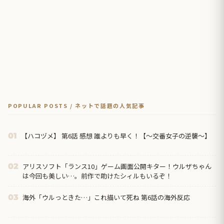
POPULAR POSTS / ネットで話題の人気記事
【ハコヅメ】 第6話 感想 誰よりも早く！【～交番女子の逆襲～】
01
アリスソフト「ランス10」ゲーム画面公開キター！ウルザちゃん
02
は今回も美しい…。前作で助けたシィルもいるぞ！
海外「ウルっときた…」これ描いて死ね 第6話の海外反応
03