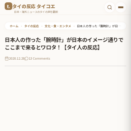
コ
タイの反応 タイコエ
ン
日本・海外ニュースのタイの声を翻訳
テ
ホーム
•
タイの反応
•
文化・食・エンタメ
•
日本人の作った「腕時計」が日本のイメージ通りでここまで来るとワロタ！【タイ人の反応】
ン
ツ
日本人の作った「腕時計」が日本のイメージ通りで
へ
ここまで来るとワロタ！【タイ人の反応】
ス
2020.12.28
13 Comments
キ
ッ
プ