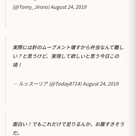
(@Tomy_Jiroro)
August 24, 2019
実際には針のムーブメント壊すから弁当なんて難し
い？と思うけど、実現して欲しいと思う今日この
頃！
— ルッスーリア (@Today8714)
August 24, 2019
面白い！でもこれだけで足りるんか。お腹すきそう
だ。