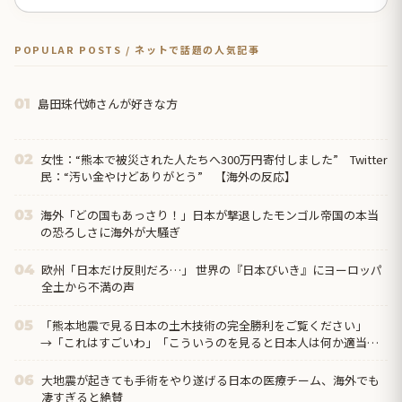
POPULAR POSTS / ネットで話題の人気記事
島田珠代姉さんが好きな方
01
女性：“熊本で被災された人たちへ300万円寄付しました” Twitter
02
民：“汚い金やけどありがとう” 【海外の反応】
海外「どの国もあっさり！」日本が撃退したモンゴル帝国の本当
03
の恐ろしさに海外が大騒ぎ
欧州「日本だけ反則だろ…」 世界の『日本びいき』にヨーロッパ
04
全土から不満の声
「熊本地震で見る日本の土木技術の完全勝利をご覧ください」
05
→「これはすごいわ」「こういうのを見ると日本人は何か適当に
作る感じがしない・・・」...
大地震が起きても手術をやり遂げる日本の医療チーム、海外でも
06
凄すぎると絶賛