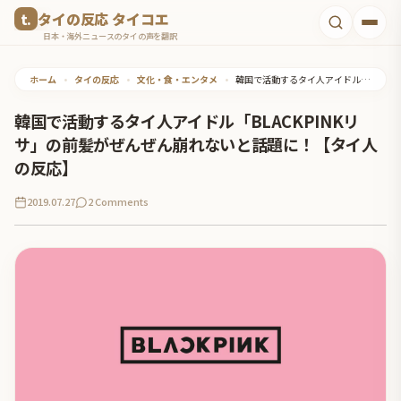
コ
タイの反応 タイコエ
ン
日本・海外ニュースのタイの声を翻訳
テ
ホーム
•
タイの反応
•
文化・食・エンタメ
•
韓国で活動するタイ人アイドル「BLACKPINKリサ」の前髪がぜんぜん崩れないと話題に！【タイ人の反応】
ン
ツ
韓国で活動するタイ人アイドル「BLACKPINKリ
へ
サ」の前髪がぜんぜん崩れないと話題に！【タイ人
ス
の反応】
キ
2019.07.27
2 Comments
ッ
プ