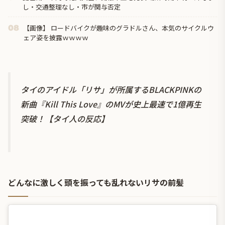
し・交通整理なし・市が関与否定
【画像】 ロードバイクが趣味のグラドルさん、本気のサイクルウ
08
ェア姿を披露ｗｗｗｗ
タイのアイドル「リサ」が所属するBLACKPINKの
新曲『Kill This Love』のMVが史上最速で1億再生
突破！【タイ人の反応】
どんなに激しく頭を振っても乱れないリサの前髪