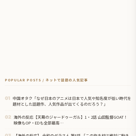
POPULAR POSTS / ネットで話題の人気記事
中国オタク「なぜ日本のアニメは日本で人気や知名度が低い時代を
01
題材とした話題作、人気作品が出てくるのだろう？」
海外の反応【天幕のジャードゥーガル】1・2話 山田監督GOAT！
02
映像もOP・EDも全部最高…
【海外の反応】 令和のダラさん 第5話 「この抱き枕は絶対に動き
03