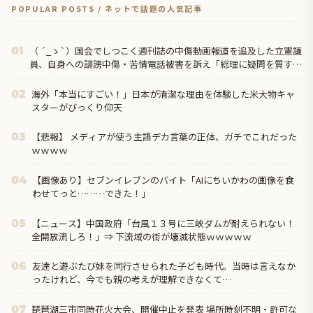
POPULAR POSTS / ネットで話題の人気記事
（ ´_ゝ`）国会でしつこく週刊誌の中傷動画報道を追及した立憲議
01
員、自身への誹謗中傷・苦情電話被害を訴え「総理に疑問を質す、
当然のことをした...
海外「本当にすごい！」日本が清潔な理由を体験した米大物キャ
02
スターがびっくり仰天
【悲報】 メディアが使う主語デカ言葉の正体、ガチでこれだった
03
ｗｗｗｗ
【画像あり】セブンイレブンのバイト「AIにちいかわの画像を食
04
わせてっと………できた！」
【ニュース】中国政府「台風１３号に三峡ダムが耐えられない！
05
全開放流しろ！」⇒ 下流域の街が壊滅状態ｗｗｗｗｗ
友達と遊ぶたび妹を同行させられた子ども時代。当時は言えなか
06
ったけれど、今でも親の考えが理解できなくて…
琵琶湖三市同時花火大会、開催中止を発表 場所時刻不明・許可な
07