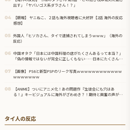
出す」「ヤバいゴス系ダラさん！？」
【朗報】 ヤニねこ、２話も海外視聴者に大好評【2話 海外の反応
04
感想】
外国人「ヒソカさん、タイで逮捕されてしまうｗｗｗ」（海外の
05
反応）
中国オタク「日本には中国料理の店がたくさんあるって本当？」
06
「偽の情報ではないが完全に正しくもない……日本にたくさんあ
るのは『中華料理』だから」
【画像】 PS6と新型PSPのリーク写真ｗｗｗｗｗｗｗｗｗｗｗｗ
07
ｗｗｗｗｗｗｗ
【ANIME】ついにアニメ化！あの問題作『生徒会にも穴はあ
08
る！』キービジュアルに海外がざわめき？！期待と興奮の声が
続々！
タイ人の反応