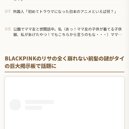
外国人「初めてトラウマになった日本のアニメといえば何？」
07
公園でママ友と世間話中。私（あっ！ママ友の子供が着てる子供
08
服、私があげたやつ！でもこちらから言うのもな・・・）ママ友
「○○」←もう二度とお下がりはあげないと決めた。
BLACKPINKのリサの全く崩れない前髪の謎がタイ
の巨大掲示板で話題に