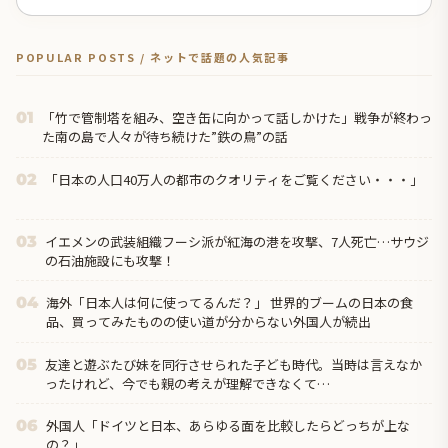
POPULAR POSTS / ネットで話題の人気記事
「竹で管制塔を組み、空き缶に向かって話しかけた」戦争が終わっ
01
た南の島で人々が待ち続けた”鉄の鳥”の話
「日本の人口40万人の都市のクオリティをご覧ください・・・」
02
イエメンの武装組織フーシ派が紅海の港を攻撃、7人死亡…サウジ
03
の石油施設にも攻撃！
海外「日本人は何に使ってるんだ？」 世界的ブームの日本の食
04
品、買ってみたものの使い道が分からない外国人が続出
友達と遊ぶたび妹を同行させられた子ども時代。当時は言えなか
05
ったけれど、今でも親の考えが理解できなくて…
外国人「ドイツと日本、あらゆる面を比較したらどっちが上な
06
の？」