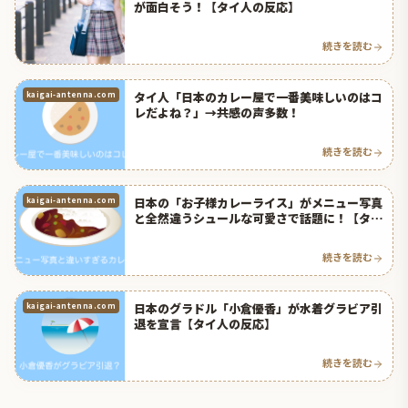
が面白そう！【タイ人の反応】
続きを読む
タイ人「日本のカレー屋で一番美味しいのはコ
kaigai-antenna.com
レだよね？」→共感の声多数！
続きを読む
日本の「お子様カレーライス」がメニュー写真
kaigai-antenna.com
と全然違うシュールな可愛さで話題に！【タイ
人の反応】
続きを読む
日本のグラドル「小倉優香」が水着グラビア引
kaigai-antenna.com
退を宣言【タイ人の反応】
続きを読む