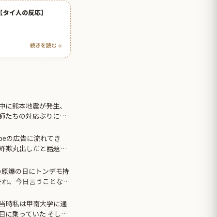
【タイ人の反応】
続きを読む
中に熊本地震が発生、
師たちの対応ぶりに海
ubeの広告に流れてき
が詐欺丸出しだと話題に
の原爆の日にトンデモ持
それ、今日言うことなの
ｗｗｗ
日、当時私は甲南大学に通
目に乗っていた そして