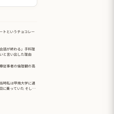
ートというチョコレー
会話が終わる」手料理
いと言い出した理由
療従事者の倫理観の高
日、当時私は甲南大学に通
目に乗っていた そして
から下を切断すること