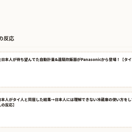
の反応
全日本人が待ち望んでた自動計量&遠隔炊飯器がPanasonicから登場！【タ
日本人がタイ人と同居した結果→日本人には理解できない冷蔵庫の使い方をし
人の反応】