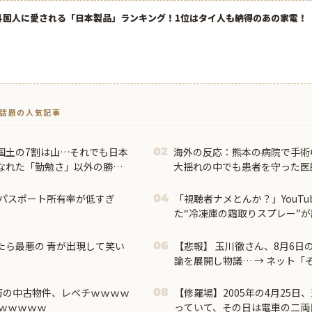
外国人に愛される「日本製品」ランキング！1位はタイ人も納得のあの家電！
トで話題の人気記事
国土の7割は山…それでも日本
海外の反応：熊本の病院で手術
02
なれた「勤勉さ」以外の勝
大揺れの中でも患者を守った医
外大絶賛
パスポート所有率が低すぎ
「視聴者ナメとんか？」YouT
04
た“冷凍庫の霜取りスプレー”
ｗｗｗｗ
たら最悪の 青が出現して笑い
【悲報】 玉川徹さん、8月6日
06
論を展開し物議… → ネット「
か…？」ｗｗｗｗｗｗｗｗｗｗ
0万の中古物件、レベチｗｗｗｗ
【修羅場】2005年の4月25
08
ｗｗｗｗｗ
っていて、その日は電車の二両