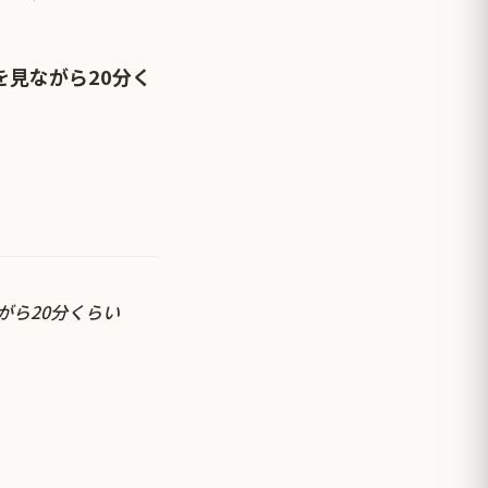
から下を切断すること
見ながら20分く
がら20分くらい