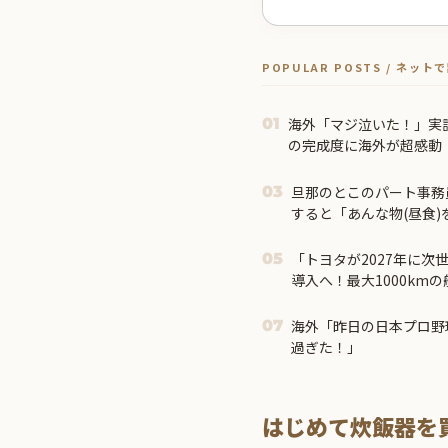
POPULAR POSTS / ネッ
海外「マジ泣いた！」実
01
の完成度に海外が超感動
旦那のとこのパート事務
03
すると「あんな物(昼食
て信じられない！」と言い出
「トヨタが2027年に次
05
導入へ！最大1000km
す」
海外「昨日の日本プロ野
07
過ぎた！」
はじめて炊飯器を