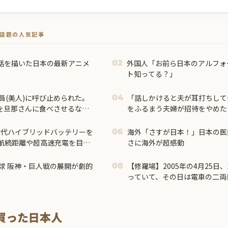
トで話題の人気記事
話を描いた日本の最新アニメ
外国人「お前ら日本のアルフォ
02
ト知ってる？」
員(美人)に呼び止められた。
「話しかけると夫が耳打ちして
04
)を旦那さんに食べさせるなん
をふるまう夫婦が招待をやめた
し...
世代ハイブリッドバッテリーを
海外「さすが日本！」日本の医
06
の航続距離や超高速充電を目指
さに海外が超感動
球 阪神・巨人戦の展開が劇的
【修羅場】2005年の4月25
08
っていて、その日は電車の二両
あの脱線事故に巻き込まれて膝
になり…
買った日本人