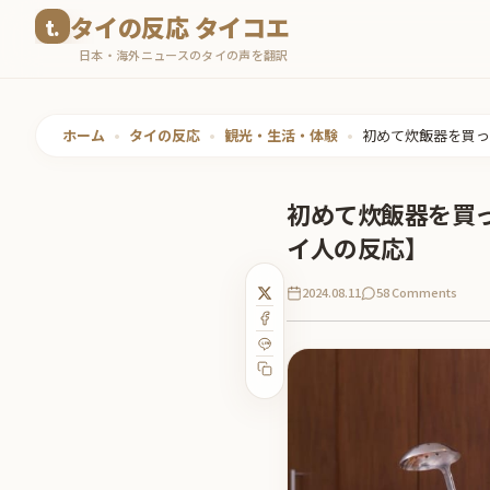
コ
タイの反応 タイコエ
ン
日本・海外ニュースのタイの声を翻訳
テ
ン
ツ
ホーム
•
タイの反応
•
観光・生活・体験
•
初めて炊飯器を買っ
へ
ス
初めて炊飯器を買
キ
イ人の反応】
ッ
プ
2024.08.11
58 Comments