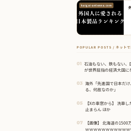
kaigai-antenna.com
POPULAR POSTS / ネッ
石油もない、鉄もない、
01
が世界屈指の経済大国に
因！
海外「先進国で日本だけ
03
る、何故なのか」
【Xの車窓から】 洗車し
05
止まらん ほか
【画像】 北海道の150
07
ｗｗｗｗｗｗｗｗｗｗｗ