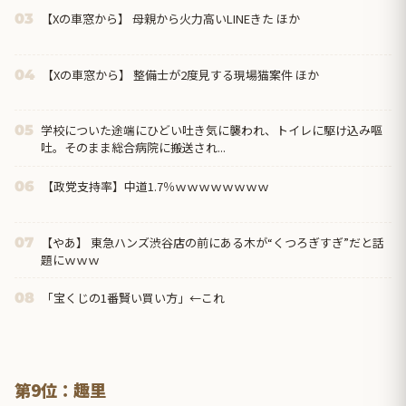
【Xの車窓から】 母親から火力高いLINEきた ほか
03
【Xの車窓から】 整備士が2度見する現場猫案件 ほか
04
学校についた途端にひどい吐き気に襲われ、トイレに駆け込み嘔
05
吐。そのまま総合病院に搬送され...
【政党支持率】中道1.7％ｗｗｗｗｗｗｗｗ
06
【やあ】 東急ハンズ渋谷店の前にある木が“くつろぎすぎ”だと話
07
題にｗｗｗ
「宝くじの1番賢い買い方」←これ
08
第9位：趣里