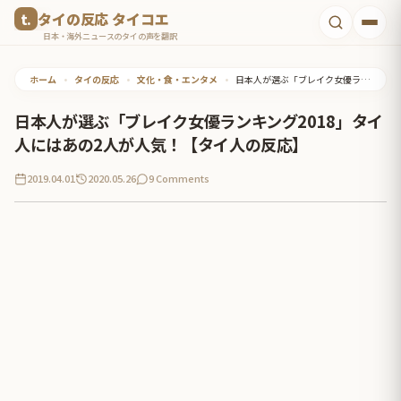
コ
タイの反応 タイコエ
ン
日本・海外ニュースのタイの声を翻訳
テ
ホーム
•
タイの反応
•
文化・食・エンタメ
•
日本人が選ぶ「ブレイク女優ランキング2018」タイ人にはあの2人が人気！【タイ人の反応】
ン
ツ
日本人が選ぶ「ブレイク女優ランキング2018」タイ
へ
人にはあの2人が人気！【タイ人の反応】
ス
2019.04.01
2020.05.26
9 Comments
キ
ッ
プ