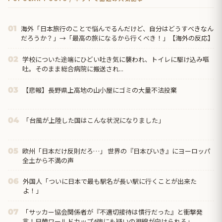
海外「日本旅行のことで悩んでるんだけど、自分はどうすべきなん
01
だろうか？」→「最高の旅になるから行くべき！」【海外の反応】
学校についた途端にひどい吐き気に襲われ、トイレに駆け込み嘔
02
吐。そのまま総合病院に搬送され...
【悲報】長野県上高地の山小屋にゴミの大量不法投棄
03
「台風が上陸した国はこんな状況になりました」
04
欧州「日本だけ反則だろ…」 世界の『日本びいき』にヨーロッパ
05
全土から不満の声
外国人「ついに日本で最も駅名が長い駅に行くことが出来た
06
よ！」
「サッカー協会関係者が『不適切接待は慣行だった』と衝撃発
07
言！日韓ワールドカップ4強にも疑いの視線が向けられる」