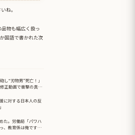
さいね。
の品物も幅広く扱っ
3か国語で書かれた次
砲し“刃物男”死亡！」
無修正動画で衝撃の真相
援に対する日本人の反
」
めた。労働局「パワハ
っ、教育係は俺です
始まり…