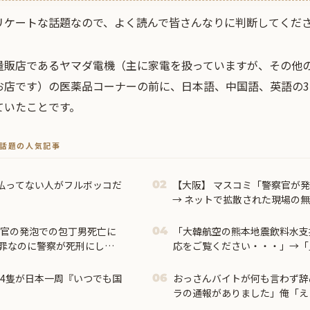
リケートな話題なので、よく読んで皆さんなりに判断してくだ
量販店であるヤマダ電機（主に家電を扱っていますが、その他
お店です）の医薬品コーナーの前に、日本語、中国語、英語の
ていたことです。
トで話題の人気記事
払ってない人がフルボッコだ
【大阪】 マスコミ「警察官が発
02
→ ネットで拡散された現場の
が発覚 → ………
警官の発泡での包丁男死亡に
「大韓航空の熊本地震飲料水支
04
罪なのに警察が死刑にし
応をご覧ください・・・」→「
レスがコチラ → ………
艦4隻が日本一周『いつでも国
おっさんバイトが何も言わず辞
06
ラの通報がありました」俺「え
が…」→突然の聞き取り調査が