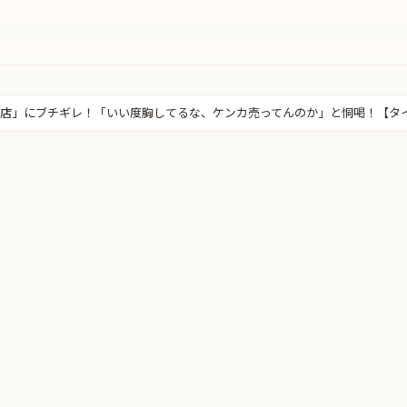
店」にブチギレ！「いい度胸してるな、ケンカ売ってんのか」と恫喝！【タ