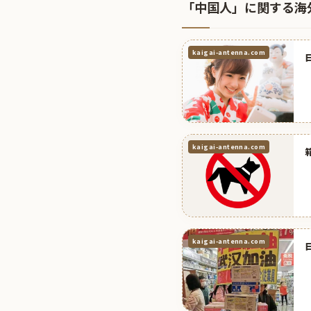
「中国人」に関する海
kaigai-antenna.com
kaigai-antenna.com
kaigai-antenna.com