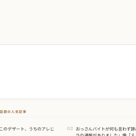
トで話題の人気記事
のこのデザート、うちのアレじ
おっさんバイトが何も言わず辞
02
ラの通報がありました」俺「え