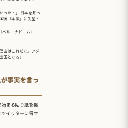
始まり…
かった…」 日本を知っ
国後『本家』に失望す
～（ベルーナドーム)
理由はこれだな。アメ
出国となる」
人が事実を言っ
で始まる貼り紙を掲
とツイッターに脅す