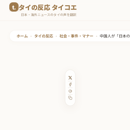
コ
タイの反応 タイコエ
ン
日本・海外ニュースのタイの声を翻訳
テ
ン
ツ
ホーム
•
タイの反応
•
社会・事件・マナー
•
中国人が「日本の
へ
ス
キ
ッ
プ