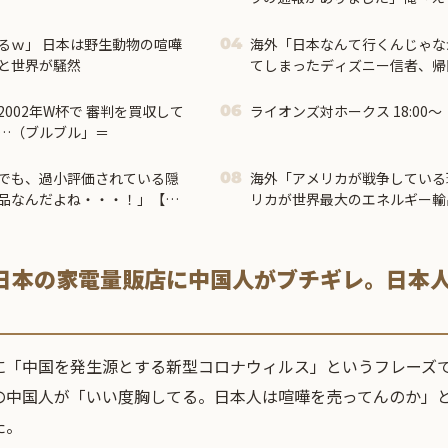
が…」→突然の聞き取り調査が
るｗ」 日本は野生動物の喧嘩
海外「日本なんて行くんじゃな
04
と世界が騒然
てしまったディズニー信者、帰
る事態に
2002年W杯で 審判を買収して
ライオンズ対ホークス 18:00
06
…（ブルブル」＝
でも、過小評価されている隠
海外「アメリカが戦争している
08
品なんだよね・・・！」【海
リカが世界最大のエネルギー輸
日本の家電量販店に中国人がブチギレ。日本
。
に「中国を発生源とする新型コロナウィルス」というフレーズ
の中国人が「いい度胸してる。日本人は喧嘩を売ってんのか」
た。