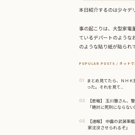
本日紹介するのは少々デ
事の起こりは、大型家電
ているデパートのような
のような貼り紙が貼られ
POPULAR POSTS / ネッ
まとめ見てたら、ＮＨＫ
01
った。それを見て...
【悲報】 玉川徹さん、
03
「絶対に死刑にならない
た！」 → 元警官のマジ
【速報】 中露の武装軍
05
家沈没させられるぞ』