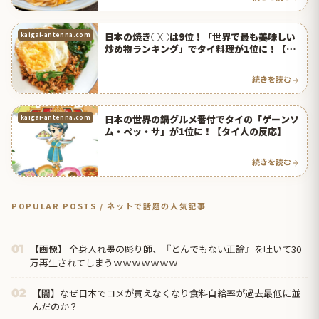
日本の焼き◯◯は9位！「世界で最も美味しい
kaigai-antenna.com
炒め物ランキング」でタイ料理が1位に！【タ
イ人の反応】
続きを読む
日本の世界の鍋グルメ番付でタイの「ゲーンソ
kaigai-antenna.com
ム・ペッ・サ」が1位に！【タイ人の反応】
続きを読む
POPULAR POSTS / ネットで話題の人気記事
【画像】 全身入れ墨の彫り師、『とんでもない正論』を吐いて30
01
万再生されてしまうｗｗｗｗｗｗｗ
【闇】なぜ日本でコメが買えなくなり食料自給率が過去最低に並
02
んだのか？