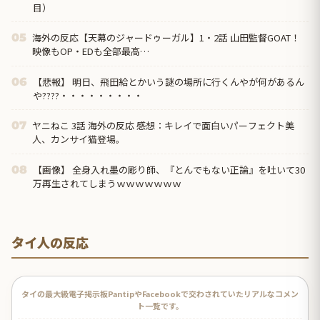
目）
海外の反応【天幕のジャードゥーガル】1・2話 山田監督GOAT！
05
映像もOP・EDも全部最高…
【悲報】 明日、飛田給とかいう謎の場所に行くんやが何があるん
06
や????・・・・・・・・・
ヤニねこ 3話 海外の反応 感想：キレイで面白いパーフェクト美
07
人、カンサイ猫登場。
【画像】 全身入れ墨の彫り師、『とんでもない正論』を吐いて30
08
万再生されてしまうｗｗｗｗｗｗｗ
タイ人の反応
タイの最大級電子掲示板PantipやFacebookで交わされていたリアルなコメン
ト一覧です。