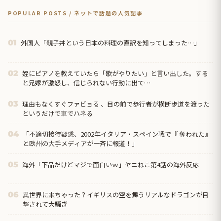
POPULAR POSTS / ネットで話題の人気記事
外国人「親子丼という日本の料理の直訳を知ってしまった…」
01
姪にピアノを教えていたら「歌がやりたい」と言い出した。する
02
と兄嫁が激怒し、信じられない行動に出て…
理由もなくすぐファビョる 、目の前で歩行者が横断歩道を渡った
03
というだけで車でハネる
「不適切接待疑惑、2002年イタリア・スペイン戦で『 奪われた』
04
と欧州の大手メディアが一斉に報道！」
海外「下品だけどマジで面白いｗ」ヤニねこ第4話の海外反応
05
異世界に来ちゃった？イギリスの空を舞うリアルなドラゴンが目
06
撃されて大騒ぎ