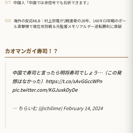
中国人「中国では赤信号でも右折できます」
07
海外の反応MLB：村上宗隆が2戦連発の26号、160キロ攻略のポー
08
ル直撃弾で首位攻防戦＆元監督メモリアルデー逆転勝利に貢献
カオマンガイ寿司！？
中国で寿司と言ったら明将寿司でしょう…（この発
想はなかった）
https://t.co/sAvGGccWPn
pic.twitter.com/KGJuxkDyDe
— ちらいむ (@chilime)
February 14, 2024