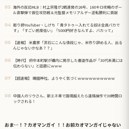
海外の反応MLB：村上宗隆が2戦連発の26号、160キロ攻略のポー
03
ル直撃弾で首位攻防戦＆元監督メモリアルデー逆転勝利に貢献
彫り師YouTuber・しげち「 青タトゥー入れてる奴は全員バカで
04
す」「すごい民度低い」「5000円好きなんすよ、バカって」
【速報】 米農家「流石にこんな値段じゃ、米作り辞める人、出る
05
んじゃないかなあ？？」
【時代】 府中本町駅が構内に掲示した書道作品が「30代未満には
06
伝わらない」と話題にｗｗｗ
【超速報】 靖國神社、ようやく気づくｗｗｗｗｗｗｗｗｗｗ
07
中国人のリウさん、新エネ車で国境越えたら遠隔操作で30時間ロ
08
ックされる！
おま…！？カオマンガイ ！！お前カオマンガイじゃない