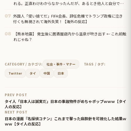
れる。正直わけわからなかったんだが、あるとき他人と自分では
外見に大きく差がある事に気づいて…
外国人「使い捨てだ」FIFA会長、辞任危機でトランプ政権に泣き
07
付くも無視されて海外失笑！【海外の反応】
【熊本地震】 発生後に居酒屋店内から温泉が吹き出す ← これ前触
08
れじゃね？
CATEGORY / カテゴリ:
社会・事件・マナー
TAGS / タグ:
Twitter
タイ
中国
日本
PREV POST
タイ人「日本人は誠実だ」日本の事故物件がめちゃポップｗｗｗ【タイ
人の反応】
NEXT POST
日本の漫画『名探偵コナン』これまで撃った麻酔針を可視化した結果ｗ
ｗｗ【タイ人の反応】