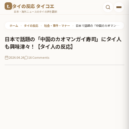
コ
タイの反応 タイコエ
ン
日本・海外ニュースのタイの声を翻訳
テ
ホーム
•
タイの反応
•
社会・事件・マナー
•
日本で話題の「中国のカオマンガイ寿司」にタイ人も興味津々！【タイ人の反応】
ン
ツ
日本で話題の「中国のカオマンガイ寿司」にタイ人
へ
も興味津々！【タイ人の反応】
ス
2024.04.24
16 Comments
キ
ッ
プ