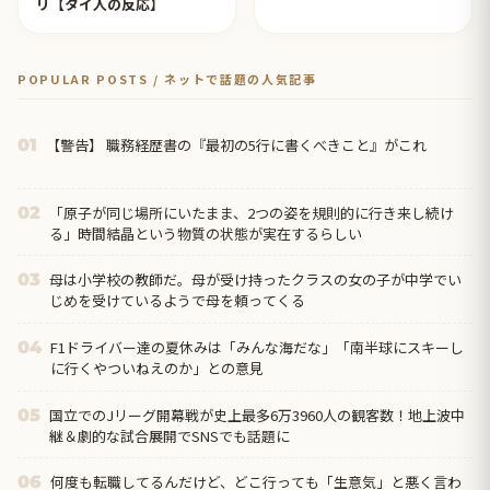
リ【タイ人の反応】
POPULAR POSTS / ネットで話題の人気記事
【警告】 職務経歴書の『最初の5行に書くべきこと』がこれ
01
「原子が同じ場所にいたまま、2つの姿を規則的に行き来し続け
02
る」時間結晶という物質の状態が実在するらしい
母は小学校の教師だ。母が受け持ったクラスの女の子が中学でい
03
じめを受けているようで母を頼ってくる
F1ドライバー達の夏休みは「みんな海だな」「南半球にスキーし
04
に行くやついねえのか」との意見
国立でのJリーグ開幕戦が史上最多6万3960人の観客数！地上波中
05
継＆劇的な試合展開でSNSでも話題に
何度も転職してるんだけど、どこ行っても「生意気」と悪く言わ
06