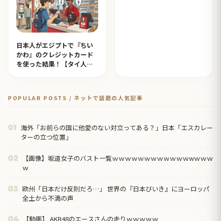
日本人がエジプトで『ちい
かわ』のクレジットカード
を使った結果！【タイ人の
反応】
POPULAR POSTS / ネットで話題の人気記事
海外「お前らの国に他愛のない対立ってある？」日本「エスカレー
01
ターの立つ位置」
【画像】坂道女子のバスト一覧ｗｗｗｗｗｗｗｗｗｗｗｗwｗｗｗ
02
ｗ
欧州「日本だけ反則だろ…」 世界の『日本びいき』にヨーロッパ
03
全土から不満の声
【動画】 AKB48のエースさんの走りｗｗｗｗｗ
04