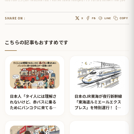
SHARE ON :
X
FB
LINE
COPY
こちらの記事もおすすめです
日本人「タイ人には理解さ
日本のJR東海が夜行新幹線
れないけど、赤バスに乗る
「東海道ルミエールエクス
ためにバンコクに来てる日
プレス」を特別運行！【タ
本人が一定数います」【タ
イ人の反応】
イ人の反応】