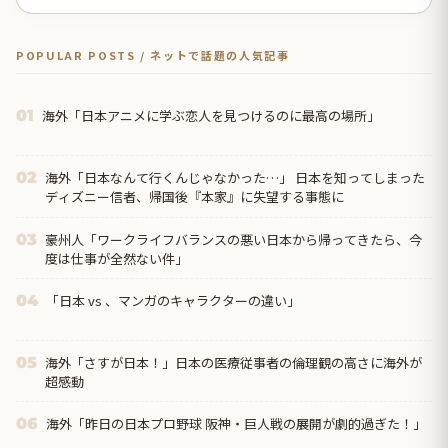
POPULAR POSTS / ネットで話題の人気記事
海外「日本アニメに学ぶ恋人を見つけるのに最高の場所」
01
海外「日本なんて行くんじゃなかった…」 日本を知ってしまった
02
ディズニー信者、帰国後『本家』に失望する事態に
豪州人「ワークライフバランスの悪い日本から帰ってきたら、今
03
度は仕事が全然ない件」
「日本 vs 、マンガのキャラクターの違い」
04
海外「さすが日本！」日本の医療従事者の倫理観の高さに海外が
05
超感動
海外「昨日の日本プロ野球 阪神・巨人戦の展開が劇的過ぎた！」
06