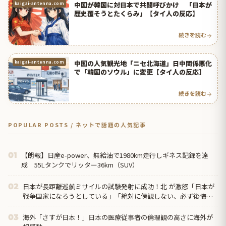
中国が韓国に対日本で共闘呼びかけ 「日本が
kaigai-antenna.com
歴史覆そうとたくらみ」【タイ人の反応】
続きを読む
中国の人気観光地「ニセ北海道」日中関係悪化
kaigai-antenna.com
で「韓国のソウル」に変更【タイ人の反応】
続きを読む
POPULAR POSTS / ネットで話題の人気記事
【朗報】日産e-power、無給油で1980km走行しギネス記録を達
01
成 55Lタンクでリッター36km（SUV）
日本が長距離巡航ミサイルの試験発射に成功！北 が激怒「日本が
02
戦争国家になろうとしている」「絶対に傍観しない、必ず後悔さ
せる」
海外「さすが日本！」日本の医療従事者の倫理観の高さに海外が
03