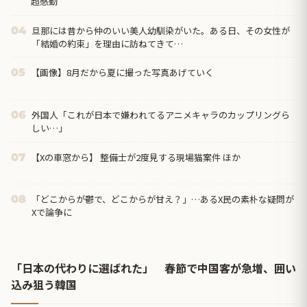
超感動
旦那には昔から仲のいい美人幼馴染がいた。ある日、その女性が
04
「結婚の約束」を理由に訪ねてきて…
【画像】8月だから夏に撮った写真あげていく
05
外国人「これが日本で嫌われてるアニメキャラのカップリングら
06
しい…」
【Xの車窓から】 整備士が2度見する現場猫案件 ほか
07
「どこからが鬱で、どこからが甘え？」…あるX民の素朴な疑問が
08
Xで論争に
「日本の代わりに選ばれた」 春節で中国客が急増、囲い
込み狙う韓国