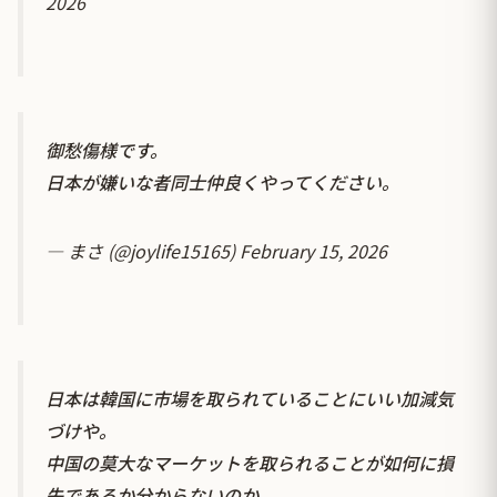
2026
御愁傷様です。
日本が嫌いな者同士仲良くやってください。
— まさ (@joylife15165)
February 15, 2026
日本は韓国に市場を取られていることにいい加減気
づけや。
中国の莫大なマーケットを取られることが如何に損
失であるか分からないのか。