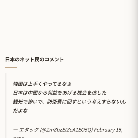
日本のネット民のコメント
韓国は上手くやってるなぁ
日本は中国から利益をあげる機会を逃した
観光で稼いで、防衛費に回すという考えすらないん
だよな
— エタック (@Zm8bzEt8eA1EO5Q)
February 15,