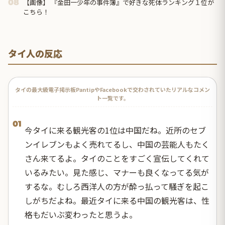
【画像】 『金田一少年の事件簿』で好きな死体ランキング１位が
08
こちら！
タイ人の反応
タイの最大級電子掲示板PantipやFacebookで交わされていたリアルなコメン
ト一覧です。
01
今タイに来る観光客の1位は中国だね。近所のセブ
ンイレブンもよく売れてるし、中国の芸能人もたく
さん来てるよ。タイのことをすごく宣伝してくれて
いるみたい。見た感じ、マナーも良くなってる気が
するな。むしろ西洋人の方が酔っ払って騒ぎを起こ
しがちだよね。最近タイに来る中国の観光客は、性
格もだいぶ変わったと思うよ。