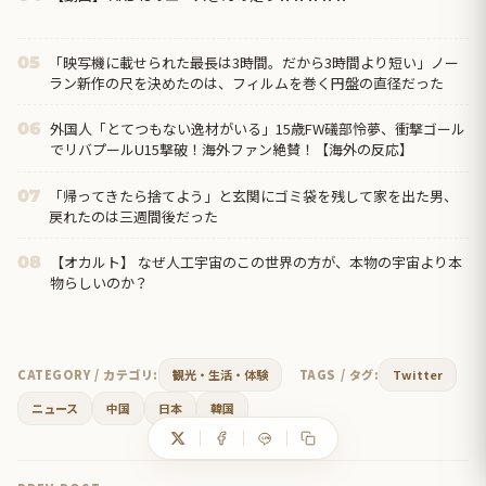
「映写機に載せられた最長は3時間。だから3時間より短い」ノー
05
ラン新作の尺を決めたのは、フィルムを巻く円盤の直径だった
外国人「とてつもない逸材がいる」15歳FW礒部怜夢、衝撃ゴール
06
でリバプールU15撃破！海外ファン絶賛！【海外の反応】
「帰ってきたら捨てよう」と玄関にゴミ袋を残して家を出た男、
07
戻れたのは三週間後だった
【オカルト】 なぜ人工宇宙のこの世界の方が、本物の宇宙より本
08
物らしいのか？
CATEGORY / カテゴリ:
観光・生活・体験
TAGS / タグ:
Twitter
ニュース
中国
日本
韓国