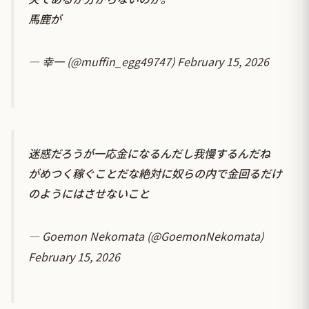
馬鹿が
— 幸一 (@muffin_egg49747)
February 15, 2026
迷惑だろうが一応金になるんだし我慢するんだね
がめつく稼ぐことだな絶対に奴らの内で金回るだけ
のようにはさせないこと
— Goemon Nekomata (@GoemonNekomata)
February 15, 2026