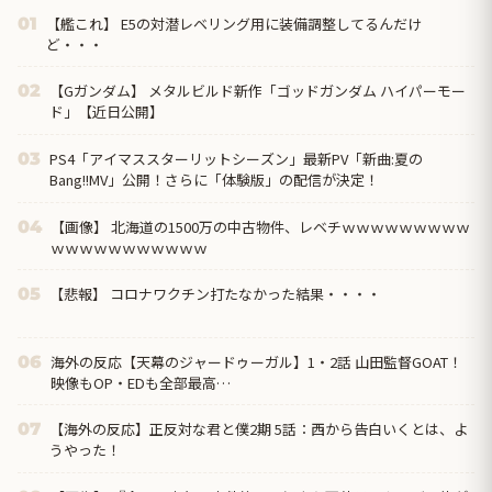
【艦これ】 E5の対潜レベリング用に装備調整してるんだけ
01
ど・・・
【Gガンダム】 メタルビルド新作「ゴッドガンダム ハイパーモー
02
ド」【近日公開】
PS4「アイマススターリットシーズン」最新PV「新曲:夏の
03
Bang!!MV」公開！さらに「体験版」の配信が決定！
【画像】 北海道の1500万の中古物件、レベチｗｗｗｗｗｗｗｗｗ
04
ｗｗｗｗｗｗｗｗｗｗｗ
【悲報】 コロナワクチン打たなかった結果・・・・
05
海外の反応【天幕のジャードゥーガル】1・2話 山田監督GOAT！
06
映像もOP・EDも全部最高…
【海外の反応】正反対な君と僕2期 5話：西から告白いくとは、よ
07
うやった！