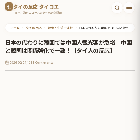
コ
タイの反応 タイコエ
ン
日本・海外ニュースのタイの声を翻訳
テ
ホーム
•
タイの反応
•
観光・生活・体験
•
日本の代わりに韓国では中国人観光客が急増 中国と韓国は関係強化で一致！【タイ人の反応】
ン
ツ
日本の代わりに韓国では中国人観光客が急増 中国
へ
と韓国は関係強化で一致！【タイ人の反応】
ス
2026.02.24
31 Comments
キ
ッ
プ