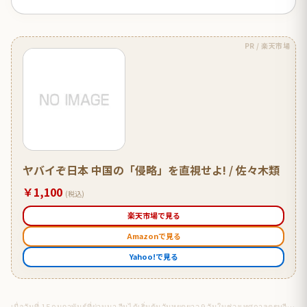
PR / 楽天市場
ヤバイぞ日本 中国の「侵略」を直視せよ! / 佐々木類
￥1,100
(税込)
楽天市場で見る
Amazonで見る
Yahoo!で見る
เมื่อวันที่ 15 กุมภาพันธ์ที่ผ่านมา จีนได้เริ่มต้นวันหยุดยาว 9 วันในช่วงเทศกาลตรุษจีน ท่ามกลางความสัมพันธ์ญี่ปุ่น–จีนที่ย่ำแย่ลง