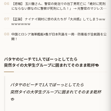
【悲報】 玉川徹さん、警官の発泡での包丁男死亡に「絶対に死刑
06
にならない罪なのに警察が死刑にした！」 → 元警官のマジレスが
コチラ → ………
【正論】 ナイナイ岡村に世の夫たちが『大共感』してしまうｗｗ
07
ｗｗｗｗｗｗ
中国とロシア海軍艦艇4隻が日本列島を一周…防衛省が全航路を公
08
開！
パタヤのビーチで1人でぼーっとしてたら
突然タイの大学生グループに囲まれてそのまま乾杯🍻
パタヤのビーチで1人でぼーっとしてたら
突然タイの大学生グループに囲まれてそのまま乾杯
🍻