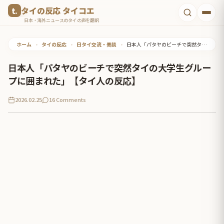
コ
タイの反応 タイコエ
ン
日本・海外ニュースのタイの声を翻訳
テ
ホーム
•
タイの反応
•
日タイ交流・美談
•
日本人「パタヤのビーチで突然タイの大学生グループに囲まれた」【タイ人の反応】
ン
ツ
日本人「パタヤのビーチで突然タイの大学生グルー
へ
プに囲まれた」【タイ人の反応】
ス
2026.02.25
16 Comments
キ
ッ
プ