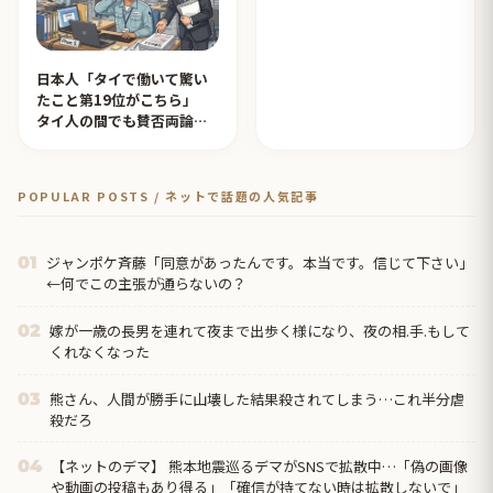
日本人「タイで働いて驚い
たこと第19位がこちら」
タイ人の間でも賛否両論
【タイ人の反応】
POPULAR POSTS / ネットで話題の人気記事
ジャンポケ斉藤「同意があったんです。本当です。信じて下さい」
01
←何でこの主張が通らないの？
嫁が一歳の長男を連れて夜まで出歩く様になり、夜の相.手.もして
02
くれなくなった
熊さん、人間が勝手に山壊した結果殺されてしまう…これ半分虐
03
殺だろ
【ネットのデマ】 熊本地震巡るデマがSNSで拡散中…「偽の画像
04
や動画の投稿もあり得る」「確信が持てない時は拡散しないで」