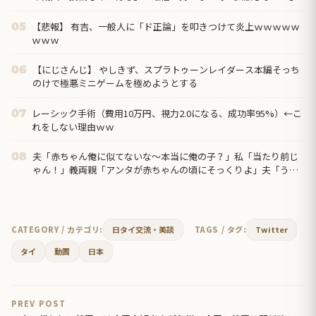
【悲報】 有吉、一般人に「ド正論」を叩きつけて炎上ｗｗｗｗｗ
05
ｗｗｗ
【にじさんじ】 やしきず、スプラトゥーンレイダース本編そっち
06
のけで極悪ミニゲームを極めようとする
レーシック手術（費用10万円、視力2.0になる、成功率95%）←こ
07
れをしない理由ｗｗ
夫「赤ちゃん俺に似てないな～本当に俺の子？」私「当たり前じ
08
ゃん！」義両親「アンタが赤ちゃんの頃にそっくりよ」夫「うー
ん…」←私の理解や寛容な心が足りないのでしょうか？
CATEGORY / カテゴリ:
日タイ交流・美談
TAGS / タグ:
Twitter
タイ
動画
日本
PREV POST