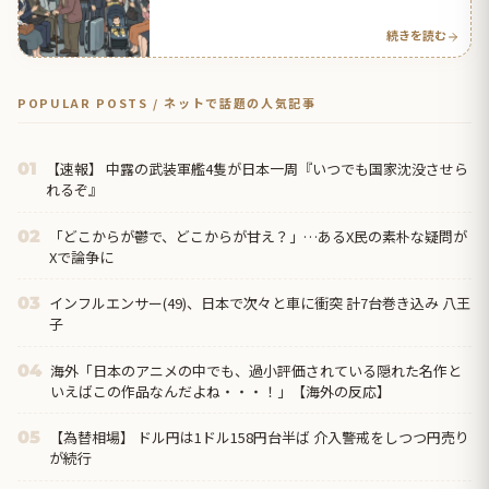
続きを読む
POPULAR POSTS / ネットで話題の人気記事
【速報】 中露の武装軍艦4隻が日本一周『いつでも国家沈没させら
01
れるぞ』
「どこからが鬱で、どこからが甘え？」…あるX民の素朴な疑問が
02
Xで論争に
インフルエンサー(49)、日本で次々と車に衝突 計7台巻き込み 八王
03
子
海外「日本のアニメの中でも、過小評価されている隠れた名作と
04
いえばこの作品なんだよね・・・！」【海外の反応】
【為替相場】 ドル円は1ドル158円台半ば 介入警戒をしつつ円売り
05
が続行