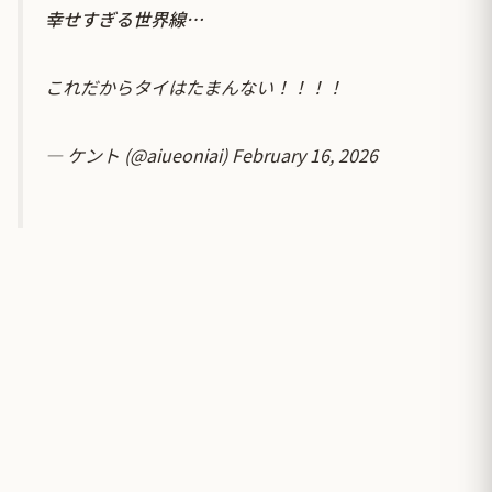
幸せすぎる世界線…
これだからタイはたまんない！！！！
— ケント (@aiueoniai)
February 16, 2026