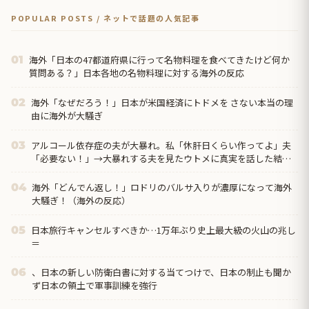
POPULAR POSTS / ネットで話題の人気記事
海外「日本の47都道府県に行って名物料理を食べてきたけど何か
01
質問ある？」日本各地の名物料理に対する海外の反応
海外「なぜだろう！」日本が米国経済にトドメを さない本当の理
02
由に海外が大騒ぎ
アルコール依存症の夫が大暴れ。私「休肝日くらい作ってよ」夫
03
「必要ない！」→大暴れする夫を見たウトメに真実を話した結
果…
海外「どんでん返し！」ロドリのバルサ入りが濃厚になって海外
04
大騒ぎ！（海外の反応）
日本旅行キャンセルすべきか…1万年ぶり史上最大級の火山の兆し
05
＝
、日本の新しい防衛白書に対する当てつけで、日本の制止も聞か
06
ず日本の領土で軍事訓練を強行