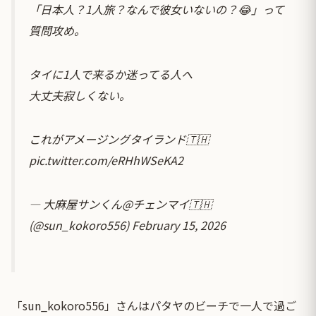
「日本人？1人旅？なんで彼女いないの？😂」って
質問攻め。
タイに1人で来るか迷ってる人へ
大丈夫寂しくない。
これがアメージングタイランド🇹🇭
pic.twitter.com/eRHhWSeKA2
— 大麻屋サンくん@チェンマイ🇹🇭
(@sun_kokoro556)
February 15, 2026
「sun_kokoro556」さんはパタヤのビーチで一人で過ご