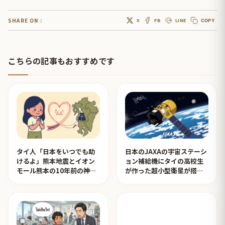
SHARE ON :
X
FB
LINE
COPY
こちらの記事もおすすめです
タイ人「日本をいつでも助
日本のJAXAの宇宙ステーシ
けるよ」熊本地震とイオン
ョン補給機にタイの高校生
モール熊本の10年前の神対
が作った超小型衛星が搭載
応を見たタイ人の反応
されタイ人が感動！【タイ
人の反応】