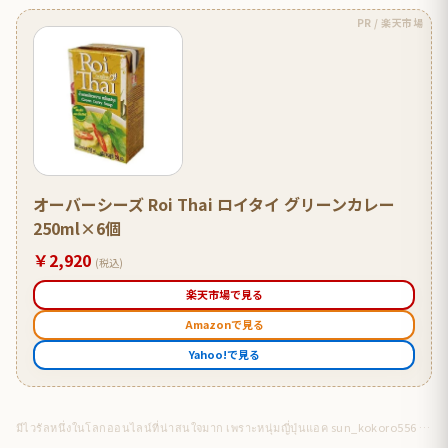
PR / 楽天市場
オーバーシーズ Roi Thai ロイタイ グリーンカレー
250ml×6個
￥2,920
(税込)
楽天市場で見る
Amazonで見る
Yahoo!で見る
มีไวรัลหนึ่งในโลกออนไลน์ที่น่าสนใจมาก เพราะหนุ่มญี่ปุ่นแอค sun_kokoro556 ได้โพสต์ถึงเหตุการณ์ชวนประทับใจระหว่างที่ตัวเองท่องเที่ยวอยู่ที่เมืองพัทยาคนเดียว