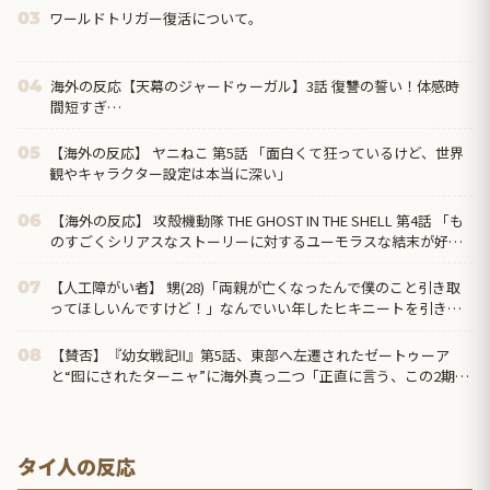
ワールドトリガー復活について。
03
海外の反応【天幕のジャードゥーガル】3話 復讐の誓い！体感時
04
間短すぎ…
【海外の反応】 ヤニねこ 第5話 「面白くて狂っているけど、世界
05
観やキャラクター設定は本当に深い」
【海外の反応】 攻殻機動隊 THE GHOST IN THE SHELL 第4話 「も
06
のすごくシリアスなストーリーに対するユーモラスな結末が好
き」
【人工障がい者】 甥(28)「両親が亡くなったんで僕のこと引き取
07
ってほしいんですけど！」なんでいい年したヒキニートを引き取
らなきゃいけないんだ...
【賛否】『幼女戦記Ⅱ』第5話、東部へ左遷されたゼートゥーア
08
と“囮にされたターニャ”に海外真っ二つ「正直に言う、この2期は
1期ほど好きじゃない」ラストでヴァイス被弾
タイ人の反応