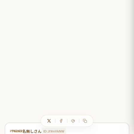
名無しさん
ID:JlYmVkNW
#76263