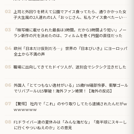
上司と外回りを終えて公園でアイス食ってたら、通りかかった女
02
子大生風の2人連れの1人「おっじさん、私もアイス食べたーい
♪」上司「もっとちゃんと頼みなさい」俺「?!」→結果
「映写機に載せられた最長は3時間。だから3時間より短い」ノー
03
ラン新作の尺を決めたのは、フィルムを巻く円盤の直径だった
欧州「日本だけ反則だろ…」 世界の『日本びいき』にヨーロッパ
04
全土から不満の声
職場に出向してきてたドイツ人が、送別会でシクシク泣きだした
05
外国人「とてつもない逸材がいる」15歳FW礒部怜夢、衝撃ゴール
06
でリバプールU15撃破！海外ファン絶賛！【海外の反応】
【驚愕】 社内で「これ」のやり取りしてたら逮捕されたんだがｗ
07
ｗｗｗｗｗｗ
F1ドライバー達の夏休みは「みんな海だな」「南半球にスキーし
08
に行くやついねえのか」との意見