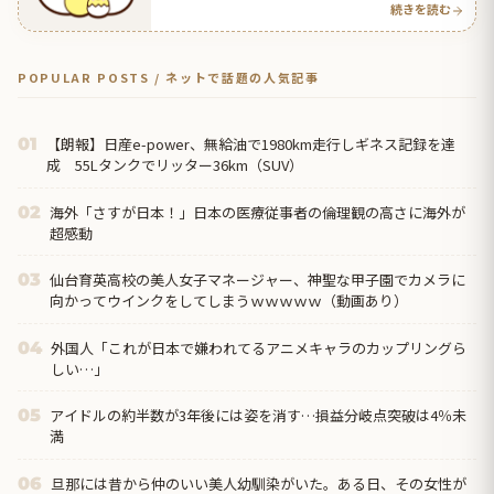
続きを読む
POPULAR POSTS / ネットで話題の人気記事
【朗報】日産e-power、無給油で1980km走行しギネス記録を達
01
成 55Lタンクでリッター36km（SUV）
海外「さすが日本！」日本の医療従事者の倫理観の高さに海外が
02
超感動
仙台育英高校の美人女子マネージャー、神聖な甲子園でカメラに
03
向かってウインクをしてしまうｗｗｗｗｗ（動画あり）
外国人「これが日本で嫌われてるアニメキャラのカップリングら
04
しい…」
アイドルの約半数が3年後には姿を消す…損益分岐点突破は4％未
05
満
旦那には昔から仲のいい美人幼馴染がいた。ある日、その女性が
06