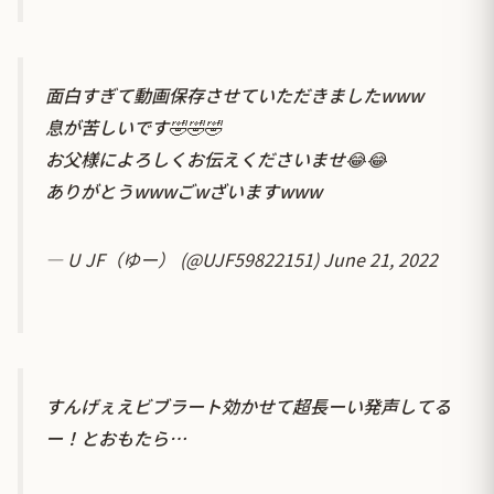
面白すぎて動画保存させていただきましたwww
息が苦しいです🤣🤣🤣
お父様によろしくお伝えくださいませ😂😂
ありがとうwwwごwざいますwww
— U JF（ゆー） (@UJF59822151)
June 21, 2022
すんげぇえビブラート効かせて超長ーい発声してる
ー！とおもたら…