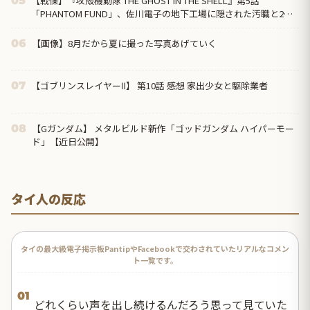
【戦慄】『攻殻機動隊 THE GHOST IN THE SHELL』第5話
05
「PHANTOM FUND」、佐川電子の地下工場に隠された汚職と2週
連続の“英雄の裏切り”に海外絶句「守るのは国民であって、自分
の懐じゃないんだよ」
【画像】8月だから夏に撮った写真あげていく
06
【ゴブリンスレイヤーⅡ】 第10話 感想 家出少女と駆除業者
07
【Gガンダム】 メタルビルド新作「ゴッドガンダム ハイパーモー
08
ド」【近日公開】
タイ人の反応
タイの最大級電子掲示板PantipやFacebookで交わされていたリアルなコメン
ト一覧です。
01
どれくらい声を出し続けるんだろう思って見ていた