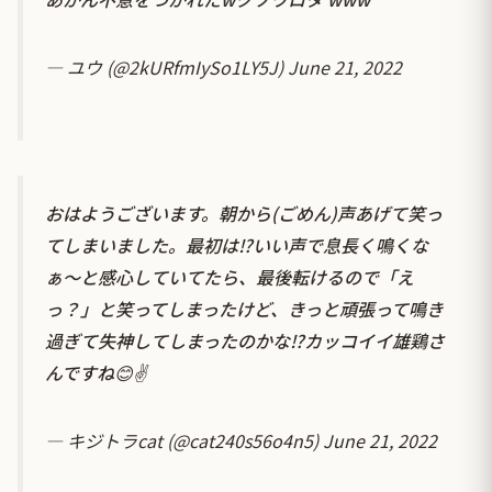
— ユウ (@2kURfmIySo1LY5J)
June 21, 2022
おはようございます。朝から(ごめん)声あげて笑っ
てしまいました。最初は⁉️いい声で息長く鳴くな
ぁ〜と感心していてたら、最後転けるので「え
っ？」と笑ってしまったけど、きっと頑張って鳴き
過ぎて失神してしまったのかな⁉️カッコイイ雄鶏さ
んですね😊✌️
— キジトラcat (@cat240s56o4n5)
June 21, 2022