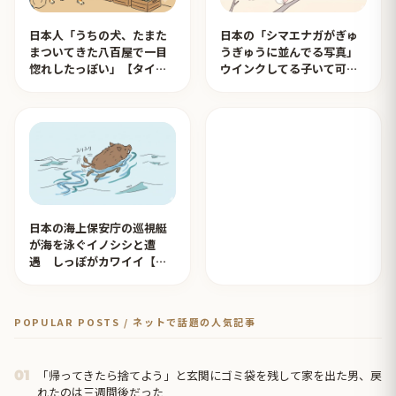
日本人「うちの犬、たまた
日本の「シマエナガがぎゅ
まついてきた八百屋で一目
うぎゅうに並んでる写真」
惚れしたっぽい」【タイ人
ウインクしてる子いて可愛
の反応】
すぎる！【タイ人の反応】
日本の海上保安庁の巡視艇
が海を泳ぐイノシシと遭
遇 しっぽがカワイイ【タ
イ人の反応】
POPULAR POSTS / ネットで話題の人気記事
「帰ってきたら捨てよう」と玄関にゴミ袋を残して家を出た男、戻
01
れたのは三週間後だった