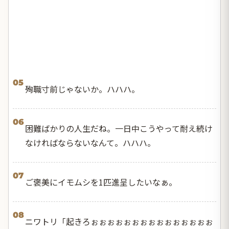
05
殉職寸前じゃないか。ハハハ。
06
困難ばかりの人生だね。一日中こうやって耐え続け
なければならないなんて。ハハハ。
07
ご褒美にイモムシを1匹進呈したいなぁ。
08
ニワトリ「起きろぉぉぉぉぉぉぉぉぉぉぉぉぉぉぉ