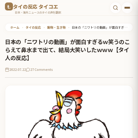
コ
タイの反応 タイコエ
ン
日本・海外ニュースのタイの声を翻訳
テ
ホーム
•
タイの反応
•
動物・生き物
•
日本の「ニワトリの動画」が面白すぎるｗ笑うのこらえて鼻水まで出て、結局大笑いしたｗｗｗ【タイ人の反応】
ン
ツ
日本の「ニワトリの動画」が面白すぎるｗ笑うのこ
へ
らえて鼻水まで出て、結局大笑いしたｗｗｗ【タイ
ス
人の反応】
キ
2022.07.22
27 Comments
ッ
プ