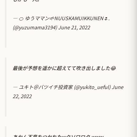
— 🍊 ゆうママン🌱NUUSKAMUIKKUNEN🌷.
(@yuzumama3194)
June 21, 2022
最後が予想を遥かに超えてて吹き出しました😂
— ユキト＠バツイチ投資家 (@yukito_ueful)
June
22, 2022
あかん不意をつかれたwクソワロタ www