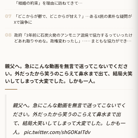
「結婚の約束」を理由に訪ねてきて…
「どこからが鬱で、どこからが甘え？」…あるX民の素朴な疑問が
07
Xで論争に
政府「3年前に石炭火発のアンモニア混焼で協力するっていったけ
08
どあれ取りやめな。政権変わったし」…… まともな協力ができな
い理由、これなんですよね
親父へ。急にこんな動画を無言で送ってこないでくださ
い。外だったから笑うのこらえて鼻水まで出て、結局大笑
いしてしまって大変でした。しかも一人。
親父へ。急にこんな動画を無言で送ってこないでく
ださい。外だったから笑うのこらえて鼻水まで出
て、結局大笑いしてしまって大変でした。しかも一
人。
pic.twitter.com/shGOKaITdv