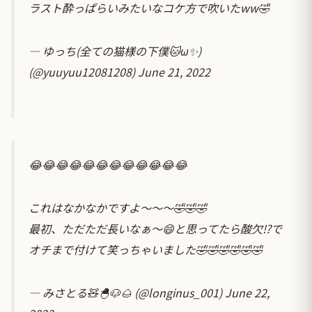
ラスト酔っぱらいみたいなコケ方で吹いたww🤣
— ゆっち(全ての猫様の下僕🐱ω✨)
(@yuuyuu12081208)
June 21, 2022
😂😂😂😂😂😂😂😂😂😂😂😂
これはなかなかですよ〜〜〜🤣🤣🤣
最初、ただただ長いなぁ〜😄と思ってたら酸欠⁉️で
オチまで付けて笑っちゃいました🤣🤣🤣🤣🤣🤣
— みさとる🧸🐣🐶🌰 (@longinus_001)
June 22,