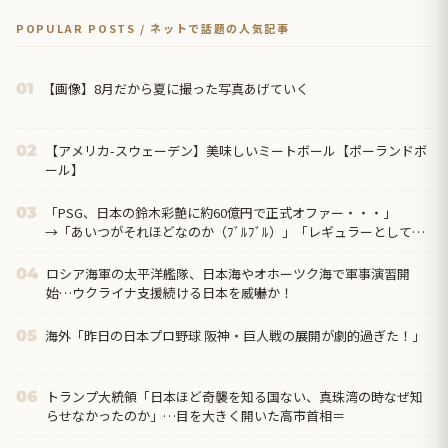
POPULAR POSTS / ネットで話題の人気記事
【画像】8月だから夏に撮った写真あげていく
01
【アメリカ-スウェーデン】美味しいミートボール【ポーランドボ
02
ール】
「PSG、日本の鈴木彩艶に約60億円で正式オファー・・・」
03
→「あいつがそれほどなのか（ﾌﾞﾙﾌﾞﾙ）」「レギュラーとして出
れるとは思わないけど、それでもやっぱり羨ましいね」
ロシア海軍の太平洋艦隊、日本海やオホーツク海で軍事演習開
04
始…ウクライナ支援続ける日本を威嚇か！
海外「昨日の日本プロ野球 阪神・巨人戦の展開が劇的過ぎた！」
05
トランプ大統領「日本ほど奇襲を知る国ない、真珠湾の時なぜ知
06
らせなかったのか」…目を大きく開いた高市首相＝