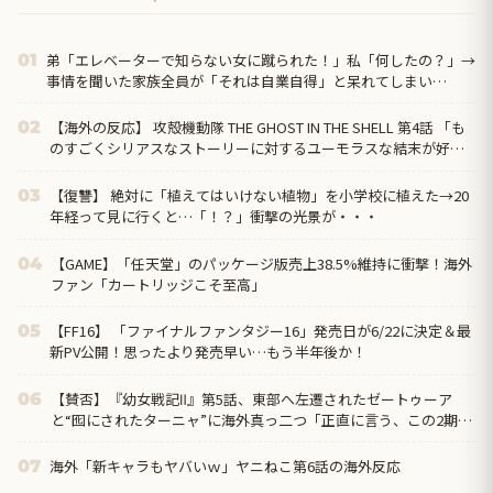
弟「エレベーターで知らない女に蹴られた！」私「何したの？」→
01
事情を聞いた家族全員が「それは自業自得」と呆れてしまい…
【海外の反応】 攻殻機動隊 THE GHOST IN THE SHELL 第4話 「も
02
のすごくシリアスなストーリーに対するユーモラスな結末が好
き」
【復讐】 絶対に「植えてはいけない植物」を小学校に植えた→20
03
年経って見に行くと…「！？」衝撃の光景が・・・
【GAME】「任天堂」のパッケージ版売上38.5%維持に衝撃！海外
04
ファン「カートリッジこそ至高」
【FF16】 「ファイナルファンタジー16」発売日が6/22に決定＆最
05
新PV公開！思ったより発売早い…もう半年後か！
【賛否】『幼女戦記Ⅱ』第5話、東部へ左遷されたゼートゥーア
06
と“囮にされたターニャ”に海外真っ二つ「正直に言う、この2期は
1期ほど好きじゃない」ラストでヴァイス被弾
海外「新キャラもヤバいｗ」ヤニねこ第6話の海外反応
07