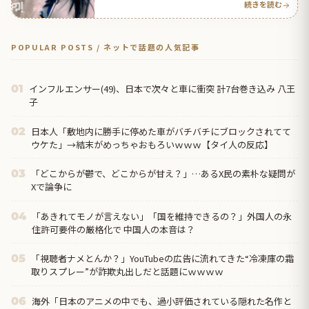
続きを読む
POPULAR POSTS / ネットで話題の人気記事
インフルエンサー(49)、日本で次々と車に衝突 計7台巻き込み 八王
01
子
日本人「敷地内に勝手に停めた車がバチバチにブロックされてて
02
ウケた」→結末がめっちゃおもろいｗｗｗ【タイ人の反応】
「どこからが鬱で、どこからが甘え？」…あるX民の素朴な疑問が
03
Xで論争に
「あきれてモノが言えない」「国を維持できるの？」外国人の永
04
住許可要件の厳格化で 中国人の本音は？
「視聴者ナメとんか？」YouTubeの広告に流れてきた“冷凍庫の霜
05
取りスプレー”が詐欺丸出しだと話題にｗｗｗｗ
海外「日本のアニメの中でも、過小評価されている隠れた名作と
06