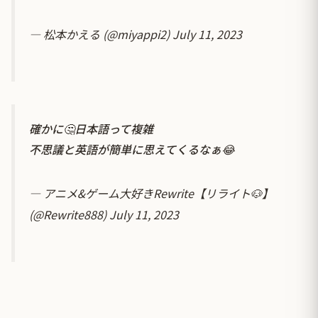
— 松本かえる (@miyappi2)
July 11, 2023
確かに🤔日本語って複雑
不思議と英語が簡単に思えてくるなぁ😂
— アニメ&ゲーム大好きRewrite【リライト🐶】
(@Rewrite888)
July 11, 2023