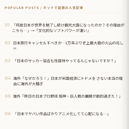
POPULAR POSTS / ネットで話題の人気記事
「何故日本が世界を魅了し続け観光大国になったのか？その理由が
01
こちら‥」→「文化的なソフトパワーが凄い」
日本旅行キャンセルすべきか…1万年ぶり史上最大級の火山の兆し
02
＝
「日本のサッカー協会も性接待やってるんじゃないですか？」
03
海外「なぜだろう！」日本が米国経済にトドメを さない本当の理
04
由に海外が大騒ぎ
海外「昨日の日本プロ野球 阪神・巨人戦の展開が劇的過ぎた！」
05
「日本でヤバい作品ばかりアニメ化してて心配になる…」
06