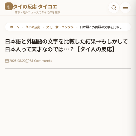
コ
タイの反応 タイコエ
ン
日本・海外ニュースのタイの声を翻訳
テ
ホーム
•
タイの反応
•
文化・食・エンタメ
•
日本語と外国語の文字を比較した結果→もしかして日本人って天才なのでは…？【タイ人の反応】
ン
ツ
日本語と外国語の文字を比較した結果→もしかして
へ
日本人って天才なのでは…？【タイ人の反応】
ス
2023.08.20
51 Comments
キ
ッ
プ