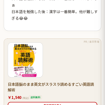
ぁ
日本語を勉強した後：漢字は一番簡単。他が難しす
ぎる😂😂
PR / 楽天市場
日本語脳のまま英文がスラスラ読めるすごい英語読
解術
￥1,540
送料無料
(税込)