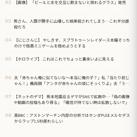
【画像】 「ビールと水を交互に飲まないと倒れるグラス」発売
02
熊さん、人間が勝手に山壊した結果殺されてしまう…これ半分虐
03
殺だろ
【にじさんじ】 やしきず、スプラトゥーンレイダース本編そっち
04
のけで極悪ミニゲームを極めようとする
【ホロライブ】 これはこれでちょっと裏来いよに見える
05
夫「赤ちゃん俺に似てないな～本当に俺の子？」私「当たり前じ
06
ゃん！」義両親「アンタが赤ちゃんの頃にそっくりよ」夫「うー
ん…」←私の理解や寛容な心が足りないのでしょうか？
【ネットのデマ】 熊本地震巡るデマがSNSで拡散中…「偽の画像
07
や動画の投稿もあり得る」「確信が持てない時は拡散しないで」
英BBC：アストンマーチン内部の分析ではホンダPUはメルセデス
08
からラップ1.5秒遅れらしい