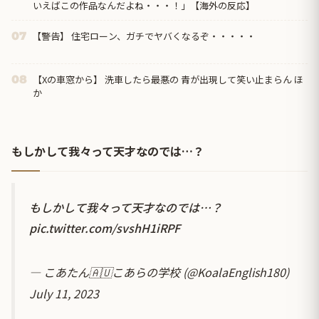
いえばこの作品なんだよね・・・！」【海外の反応】
【警告】 住宅ローン、ガチでヤバくなるぞ・・・・・
07
【Xの車窓から】 洗車したら最悪の 青が出現して笑い止まらん ほ
08
か
もしかして我々って天才なのでは…？
もしかして我々って天才なのでは…？
pic.twitter.com/svshH1iRPF
— こあたん🇦🇺こあらの学校 (@KoalaEnglish180)
July 11, 2023