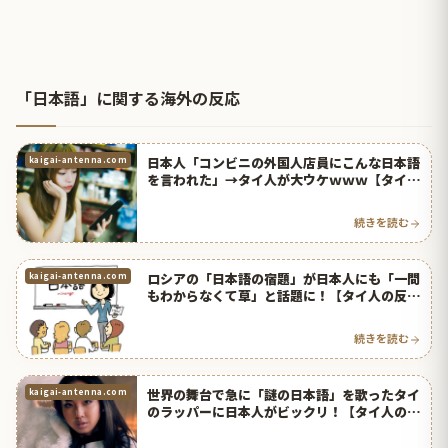
「日本語」に関する海外の反応
日本人「コンビニの外国人店員にこんな日本語
kaigai-antenna.com
を言われた」→タイ人が大ウケｗｗｗ【タイ人
の反応】
続きを読む
ロシアの「日本語の宿題」が日本人にも「一問
kaigai-antenna.com
もわからなくて草」と話題に！【タイ人の反
応】
続きを読む
世界の舞台で急に「謎の日本語」を歌ったタイ
kaigai-antenna.com
のラッパーに日本人がビックリ！【タイ人の反
応】