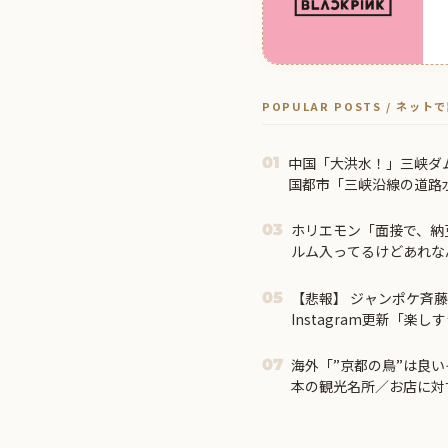
POPULAR POSTS / ネッ
中国「大洪水！」三峡ダ
01
国都市「三峡沿線の道路
鎖！」中国ダム「緊急放
発生」→
ホリエモン「面接で、納
03
ルム入ってるけどあれな
け」
【悲報】 ジャンポケ斉
05
Instagram更新「楽し
海外「”京都の鳥”は良
07
本の観光名所／お店に対