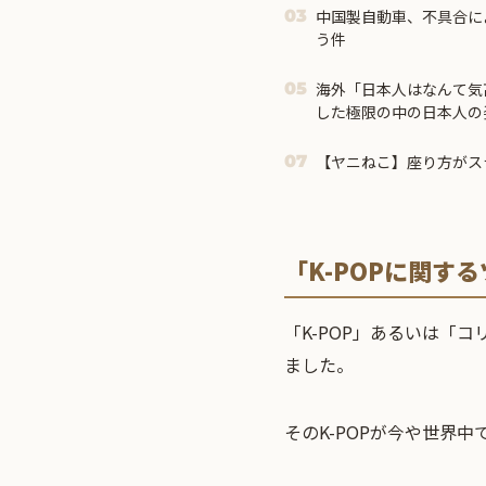
中国製自動車、不具合に
03
う件
海外「日本人はなんて気
05
した極限の中の日本人の
【ヤニねこ】座り方がス
07
「K-POPに関す
「K-POP」あるいは「
ました。
そのK-POPが今や世界