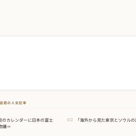
トで話題の人気記事
3月のカレンダーに日本の富士
「海外から見た東京とソウルの
02
物議＝