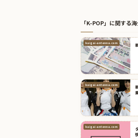
「K-POP」に関する
kaigai-antenna.com
kaigai-antenna.com
kaigai-antenna.com