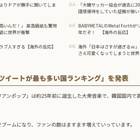
よりドアが勝手に開いてしま
「大韓サッカー協会が過去に2
04
謹慎接待をしていた証拠が揃い
成っていた事が明らかに‥」
高いんだ！」 英高級紙も驚愕
BABYMETALのMetal For
06
姿に世界が衝撃
年だぞ！ 【海外の反応】
ラブ人すぎる【海外の反応】
海外「日本はさすが過ぎるｗ」
08
さえ可愛くなってしまうと世界
るツイートが最も多い国ランキング」を発表
コリアンポップ」は約25年前に誕生した大衆音楽で、韓国国内で
中でブームになり、ファンの数はますます増えていっています。