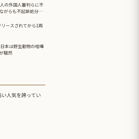
0人の外国人審判らに不
ながらも不起訴処分に
thがリリースされてから1周
 日本は野生動物の喧嘩
が騒然
高い人気を誇ってい