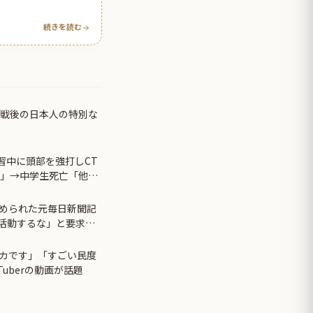
続きを読む
 戦後の日本人の特別な
習中に頭部を強打しCT
す」→中学生死亡「他人
められた元毎日新聞記
で活動するな」と要求さ
カです」「すごい民度
Tuberの動画が話題