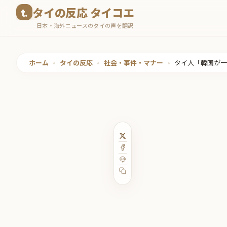
コ
タイの反応 タイコエ
ン
日本・海外ニュースのタイの声を翻訳
テ
ン
ツ
ホーム
•
タイの反応
•
社会・事件・マナー
•
タイ人「韓国が一
へ
ス
キ
ッ
プ