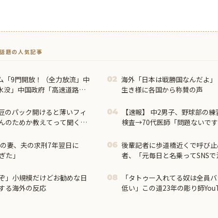
トで話題の人気記事
ム「9門開放！（全力放流」中
海外「日本は戦勝国なんだよ」
02
水没」中国政府「高速道路封
生き様に各国から称賛の声
流に合わせて開門（土砂崩れ
豆のパック開けると薄いフィ
【速報】 中2男子、野球部の練
04
んのためか教えてって聞くわ
検査→70代医師「問題ないで
のCT画像みてました」
藤の妻、夫の求刑7年翌日に
後輩記者に歩道橋近くで呼び止
06
すぎた」
者、「元毎日と名乗ってSNS
れてしまい……
いぞ」小規模だけどお勧めな日
「タトゥー入れてる奴は全員バ
08
する海外の反応
低い」この道23年の彫り師You