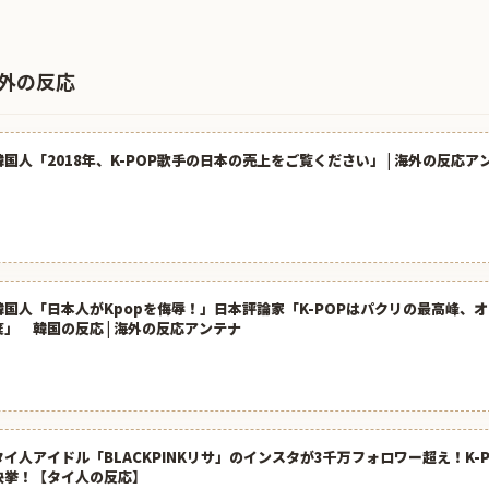
海外の反応
韓国人「2018年、K-POP歌手の日本の売上をご覧ください」 | 海外の反応ア
韓国人「日本人がKpopを侮辱！」日本評論家「K-POPはパクリの最高峰、
棄」 韓国の反応 | 海外の反応アンテナ
タイ人アイドル「BLACKPINKリサ」のインスタが3千万フォロワー超え！K-
快挙！【タイ人の反応】