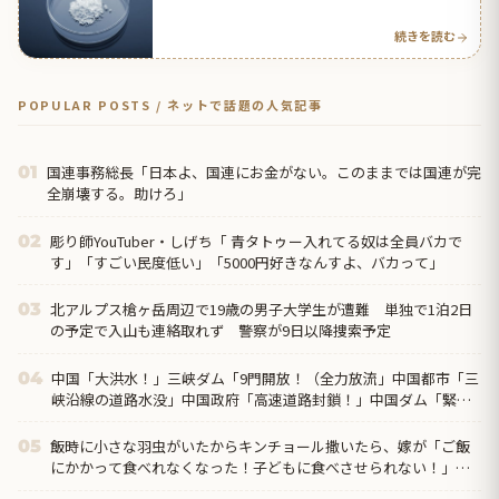
イ人の反応】
続きを読む
POPULAR POSTS / ネットで話題の人気記事
国連事務総長「日本よ、国連にお金がない。このままでは国連が完
01
全崩壊する。助けろ」
彫り師YouTuber・しげち「 青タトゥー入れてる奴は全員バカで
02
す」「すごい民度低い」「5000円好きなんすよ、バカって」
北アルプス槍ヶ岳周辺で19歳の男子大学生が遭難 単独で1泊2日
03
の予定で入山も連絡取れず 警察が9日以降捜索予定
中国「大洪水！」三峡ダム「9門開放！（全力放流」中国都市「三
04
峡沿線の道路水没」中国政府「高速道路封鎖！」中国ダム「緊急
放流に合わせて開門（土砂崩れ発生」→
飯時に小さな羽虫がいたからキンチョール撒いたら、嫁が「ご飯
05
にかかって食べれなくなった！子どもに食べさせられない！」っ
て怒り出した。そう気にするもんなのかね？