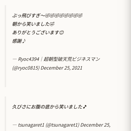
ぶっ飛びすぎ〜🤣🤣🤣🤣🤣🤣🤣🤣
朝から笑いました🤣
ありがとうございます😊
感謝♪
— Ryoc4394｜超朝型破天荒ビジネスマン
(@ryoc0815)
December 25, 2021
久びさにお腹の底から笑いました🎵
— tsunagaret1 (@tsunagaret1)
December 25,