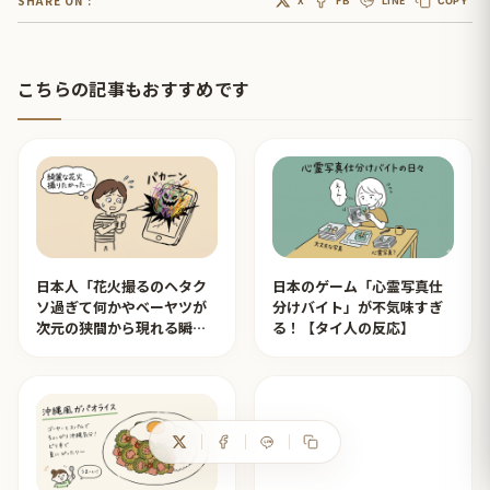
SHARE ON :
X
FB
LINE
COPY
こちらの記事もおすすめです
日本人「花火撮るのヘタク
日本のゲーム「心霊写真仕
ソ過ぎて何かやベーヤツが
分けバイト」が不気味すぎ
次元の狭間から現れる瞬間
る！【タイ人の反応】
みたいのが撮れた」ｗｗｗ
【タイ人の反応】