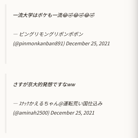
一流大学はボケも一流😂🤣😂🤣😂🤣
— ピングリモングリポンポポン
(@pinmonkanban891)
December 25, 2021
さすが京大的発想ですなww
— ｽﾅｯｸかえるちゃん@運転荒い国仕込み
(@aminah2500)
December 25, 2021