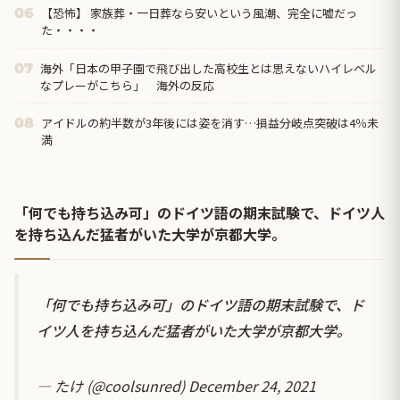
【恐怖】 家族葬・一日葬なら安いという風潮、完全に嘘だっ
06
た・・・・
海外「日本の甲子園で飛び出した高校生とは思えないハイレベル
07
なプレーがこちら」 海外の反応
アイドルの約半数が3年後には姿を消す…損益分岐点突破は4％未
08
満
「何でも持ち込み可」のドイツ語の期末試験で、ドイツ人
を持ち込んだ猛者がいた大学が京都大学。
「何でも持ち込み可」のドイツ語の期末試験で、ド
イツ人を持ち込んだ猛者がいた大学が京都大学。
— たけ (@coolsunred)
December 24, 2021