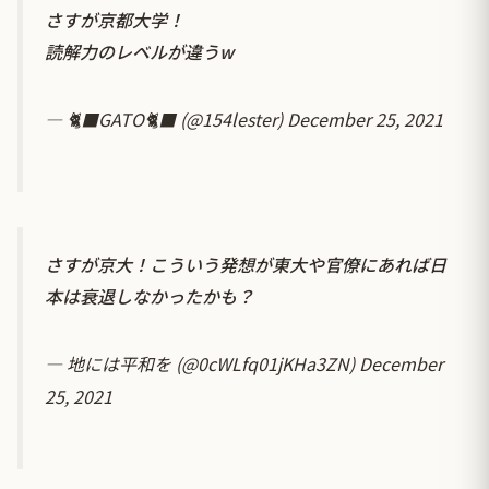
さすが京都大学！
読解力のレベルが違うw
— 🐈‍⬛GATO🐈‍⬛ (@154lester)
December 25, 2021
さすが京大！こういう発想が東大や官僚にあれば日
本は衰退しなかったかも？
— 地には平和を (@0cWLfq01jKHa3ZN)
December
25, 2021