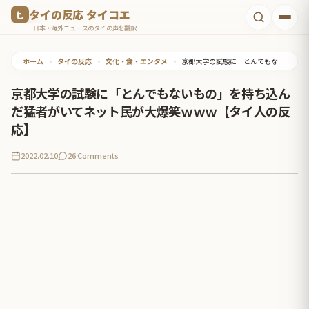
コ
タイの反応 タイコエ
ン
日本・海外ニュースのタイの声を翻訳
テ
ホーム
•
タイの反応
•
文化・食・エンタメ
•
京都大学の試験に「とんでもないもの」を持ち込んだ猛者がいてネット民が大爆笑ｗｗｗ【タイ人の反応】
ン
ツ
京都大学の試験に「とんでもないもの」を持ち込ん
へ
だ猛者がいてネット民が大爆笑ｗｗｗ【タイ人の反
ス
応】
キ
2022.02.10
26 Comments
ッ
プ