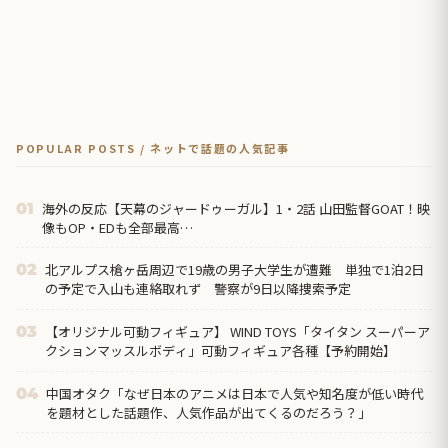
POPULAR POSTS / ネットで話題の人気記事
海外の反応【天幕のジャードゥーガル】1・2話 山田監督GOAT！映
01
像もOP・EDも全部最高…
北アルプス槍ヶ岳周辺で19歳の男子大学生が遭難 単独で1泊2日
02
の予定で入山も連絡取れず 警察が9日以降捜索予定
【オリジナル可動フィギュア】 WIND TOYS「タイタン スーパーア
03
クションマッスルボディ」可動フィギュア各種【予約開始】
中国オタク「なぜ日本のアニメは日本で人気や知名度が低い時代
04
を題材とした話題作、人気作品が出てくるのだろう？」