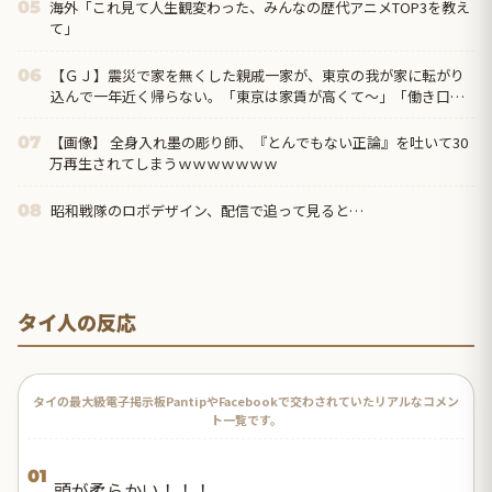
海外「これ見て人生観変わった、みんなの歴代アニメTOP3を教え
05
て」
【ＧＪ】震災で家を無くした親戚一家が、東京の我が家に転がり
06
込んで一年近く帰らない。「東京は家賃が高くて～」「働き口が
なくて～」と言い訳ばっかりなので、父親が独断で・・・ｗ
【画像】 全身入れ墨の彫り師、『とんでもない正論』を吐いて30
07
万再生されてしまうｗｗｗｗｗｗｗ
昭和戦隊のロボデザイン、配信で追って見ると…
08
タイ人の反応
タイの最大級電子掲示板PantipやFacebookで交わされていたリアルなコメン
ト一覧です。
01
頭が柔らかい！！！