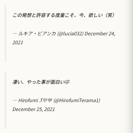
この発想と許容する度量こそ、今、欲しい（笑）
— ルキア・ビアンカ (@lucia032)
December 24,
2021
凄い、やった事が面白い🤣
— Hirofumi .T💛💚 (@HirofumiTerama1)
December 25, 2021