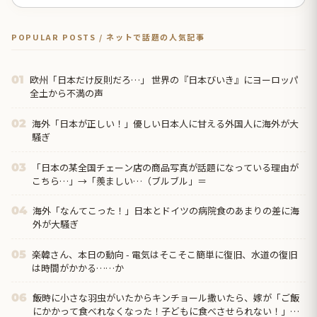
POPULAR POSTS / ネットで話題の人気記事
欧州「日本だけ反則だろ…」 世界の『日本びいき』にヨーロッパ
01
全土から不満の声
海外「日本が正しい！」優しい日本人に甘える外国人に海外が大
02
騒ぎ
「日本の某全国チェーン店の商品写真が話題になっている理由が
03
こちら…」→「羨ましい…（ブルブル」＝
海外「なんてこった！」日本とドイツの病院食のあまりの差に海
04
外が大騒ぎ
楽韓さん、本日の動向 - 電気はそこそこ簡単に復旧、水道の復旧
05
は時間がかかる……か
飯時に小さな羽虫がいたからキンチョール撒いたら、嫁が「ご飯
06
にかかって食べれなくなった！子どもに食べさせられない！」っ