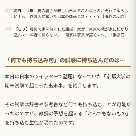
て怒り出した。そう気にするもんなのかね？
海外「今年、夏の暑さが厳しい日本でこんなものが売れてるらし
07
い！ｗ」外国人が驚いた日本の商品とは・・・？【海外の反応】
【ＧＪ】震災で家を無くした親戚一家が、東京の我が家に転がり
08
込んで一年近く帰らない。「東京は家賃が高くて～」「働き口が
なくて～」と言い訳ばっかりなので、父親が独断で・・・ｗ
「何でも持ち込み可」の試験に持ち込んだのは…
本日は日本のツイッターで話題になっていた「京都大学の
期末試験で起こった出来事」を紹介します。
その試験は辞書や参考書など何でも持ち込むことが可能だ
ったのですが、教授の予想を超える「とんでもないもの」
を持ち込む生徒が現れたのです。