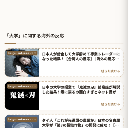
「大学」に関する海外の反応
日本人が借金して大学辞めて専業トレーダーに
kaigai-antenna.com
なった結果！【台湾人の反応】 | 海外の反応ア
ンテナ
続きを読む
日本の大学の授業で『鬼滅の刃』猗窩座が解説
kaigai-antenna.com
した結果！素に戻るの面白すぎとネット民が腹
筋崩壊！【台湾人の反応】 | 海外の反応アンテ
ナ
続きを読む
タイ人「これが先進国の農業か」日本の名古屋
kaigai-antenna.com
大学が「第3の製糖作物」の開発に成功！【タ