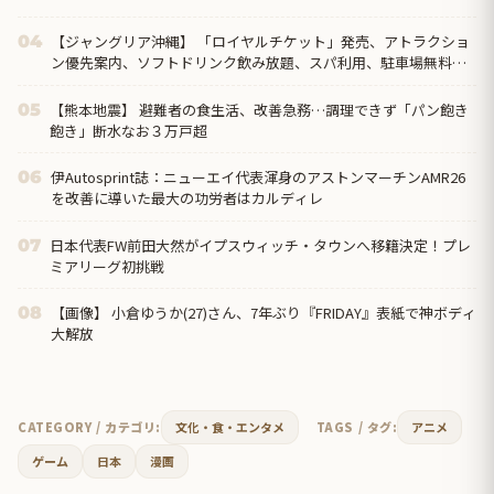
【ジャングリア沖縄】 「ロイヤルチケット」発売、アトラクショ
04
ン優先案内、ソフトドリンク飲み放題、スパ利用、駐車場無料…
大人29700円
【熊本地震】 避難者の食生活、改善急務…調理できず「パン飽き
05
飽き」断水なお３万戸超
伊Autosprint誌：ニューエイ代表渾身のアストンマーチンAMR26
06
を改善に導いた最大の功労者はカルディレ
日本代表FW前田大然がイプスウィッチ・タウンへ移籍決定！プレ
07
ミアリーグ初挑戦
【画像】 小倉ゆうか(27)さん、7年ぶり『FRIDAY』表紙で神ボディ
08
大解放
CATEGORY / カテゴリ:
文化・食・エンタメ
TAGS / タグ:
アニメ
ゲーム
日本
漫画