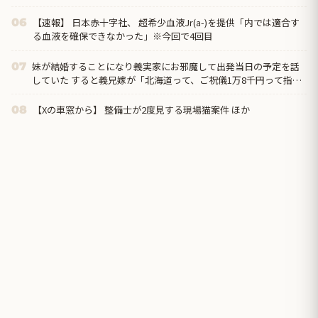
【速報】 日本赤十字社、 超希少血液Jr(a-)を提供「内では適合す
06
る血液を確保できなかった」※今回で4回目
妹が結婚することになり義実家にお邪魔して出発当日の予定を話
07
していた すると義兄嫁が「北海道って、ご祝儀1万8千円って指定
してくるんだって？」 と聞いてきて…
【Xの車窓から】 整備士が2度見する現場猫案件 ほか
08