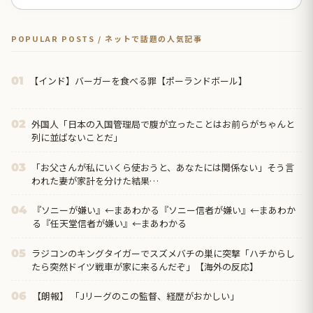
POPULAR POSTS / ネットで話題の人気記事
【インド】バーガーを食べる罪【ポーランドボール】
01
外国人「日本の入国管理局で腹が立ったことはお前らがちゃんと
02
列に並ばないことだ」
「お父さんが私にいくら使おうと、あなたには関係ない」そう言
03
われた妻が家計を分けた結果…
『ソニーが嫌い』←まあわかる『ソニー信者が嫌い』←まあわか
04
る『任天堂信者が嫌い』←まあわかる
ラジコンのキングタイガーでスズメバチの巣に突撃「ハチからし
05
たら突然ドイツ戦車が家に来るんだぞ」【海外の反応】
【朗報】 「Jリーグのこの監督、経歴がおかしい」
06