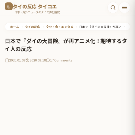
コ
タイの反応 タイコエ
ン
日本・海外ニュースのタイの声を翻訳
テ
ホーム
•
タイの反応
•
文化・食・エンタメ
•
日本で『ダイの大冒険』が再アニメ化！期待するタイ人の反応
ン
ツ
日本で『ダイの大冒険』が再アニメ化！期待するタ
へ
イ人の反応
ス
2020.01.03
2020.03.18
17 Comments
キ
ッ
プ