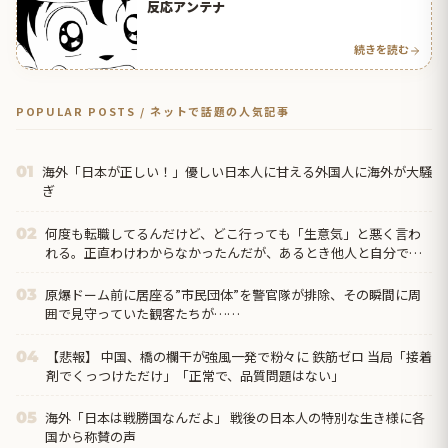
反応アンテナ
続きを読む
POPULAR POSTS / ネットで話題の人気記事
海外「日本が正しい！」優しい日本人に甘える外国人に海外が大騒
01
ぎ
何度も転職してるんだけど、どこ行っても「生意気」と悪く言わ
02
れる。正直わけわからなかったんだが、あるとき他人と自分では
外見に大きく差がある事に気づいて…
原爆ドーム前に居座る”市民団体”を警官隊が排除、その瞬間に周
03
囲で見守っていた観客たちが……
【悲報】 中国、橋の欄干が強風一発で粉々に 鉄筋ゼロ 当局「接着
04
剤でくっつけただけ」「正常で、品質問題はない」
海外「日本は戦勝国なんだよ」 戦後の日本人の特別な生き様に各
05
国から称賛の声