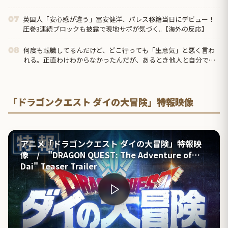
英国人「安心感が違う」冨安健洋、パレス移籍当日にデビュー！
07
圧巻3連続ブロックも披露で現地サポが気づく..【海外の反応】
何度も転職してるんだけど、どこ行っても「生意気」と悪く言わ
08
れる。正直わけわからなかったんだが、あるとき他人と自分では
外見に大きく差がある事に気づいて…
「ドラゴンクエスト ダイの大冒険」特報映像
アニメ「ドラゴンクエスト ダイの大冒険」特報映
像 / "DRAGON QUEST: The Adventure of
Dai" Teaser Trailer