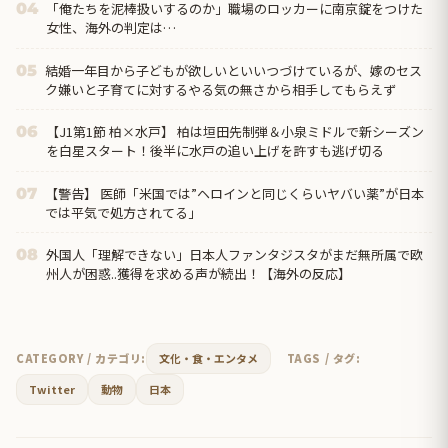
「俺たちを泥棒扱いするのか」職場のロッカーに南京錠をつけた
04
女性、海外の判定は…
結婚一年目から子どもが欲しいといいつづけているが、嫁のセス
05
ク嫌いと子育てに対するやる気の無さから相手してもらえず
【J1第1節 柏×水戸】 柏は垣田先制弾＆小泉ミドルで新シーズン
06
を白星スタート！後半に水戸の追い上げを許すも逃げ切る
【警告】 医師「米国では”ヘロインと同じくらいヤバい薬”が日本
07
では平気で処方されてる」
外国人「理解できない」日本人ファンタジスタがまだ無所属で欧
08
州人が困惑..獲得を求める声が続出！【海外の反応】
CATEGORY / カテゴリ:
文化・食・エンタメ
TAGS / タグ:
Twitter
動物
日本