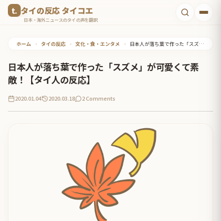
コ
タイの反応 タイコエ
ン
日本・海外ニュースのタイの声を翻訳
テ
ホーム
•
タイの反応
•
文化・食・エンタメ
•
日本人が落ち葉で作った「スズメ」が可愛くて素敵！【タイ人の反応】
ン
ツ
日本人が落ち葉で作った「スズメ」が可愛くて素
へ
敵！【タイ人の反応】
ス
2020.01.04
2020.03.18
2 Comments
キ
ッ
プ