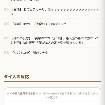
【画像】北 のビアガール、エッッッッッッッッッッッッッッッッ
05
ッ！
【悲報】BMW、『完全終了』のお知らせ…
06
【海外の反応】『黄泉のツガイ』18話、悪人面の男が味方だった
07
と判明し海外爆笑 「顔が本人の足を引っ張っている」
【ヤバイコラ】 闇のソナタ
08
タイ人の反応
タイの最大級電子掲示板PantipやFacebookで交わされていたリアルなコメン
ト一覧です。