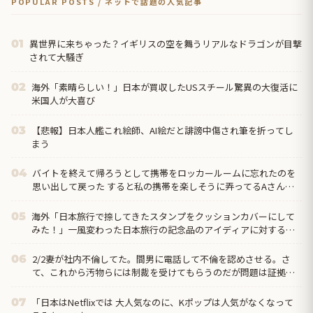
POPULAR POSTS / ネットで話題の人気記事
異世界に来ちゃった？イギリスの空を舞うリアルなドラゴンが目撃
01
されて大騒ぎ
海外「素晴らしい！」日本が買収したUSスチール驚異の大復活に
02
米国人が大喜び
【悲報】日本人艦これ絵師、AI絵だと誹謗中傷され筆を折ってし
03
まう
バイトを終えて帰ろうとして携帯をロッカールームに忘れたのを
04
思い出して戻った すると私の携帯を楽しそうに弄ってるAさんの
姿が！ → 「なにやってるんですか！」と奪い返すと…
海外「日本旅行で捺してきたスタンプをクッションカバーにして
05
みた！」一風変わった日本旅行の記念品のアイディアに対する海
外の反応
2/2妻が社内不倫してた。間男に電話して不倫を認めさせる。さ
06
て、これから汚物らには制裁を受けてもらうのだが問題は証拠が
ない事。一か八かで請求するか、それとも泣き寝入りするか…
「日本はNetflixでは 大人気なのに、Kポップは人気がなくなって
07