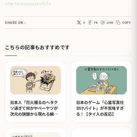
HOW TO พับนกน้อยจากใบไม้
SHARE ON :
X
FB
LINE
COPY
こちらの記事もおすすめです
日本人「花火撮るのヘタク
日本のゲーム「心霊写真仕
ソ過ぎて何かやベーヤツが
分けバイト」が不気味すぎ
次元の狭間から現れる瞬間
る！【タイ人の反応】
みたいのが撮れた」ｗｗｗ
【タイ人の反応】