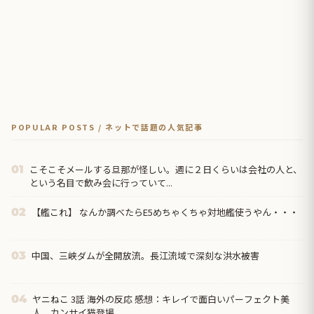
POPULAR POSTS / ネットで話題の人気記事
こそこそメールする旦那が怪しい。週に２日くらいは会社の人と、
01
という名目で飲み会に行っていて...
【艦これ】 なんか調べたらE5めちゃくちゃ対地艦使うやん・・・
02
中国、三峡ダムが全開放流。長江流域で深刻な洪水被害
03
ヤニねこ 3話 海外の反応 感想：キレイで面白いパーフェクト美
04
人、カンサイ猫登場。