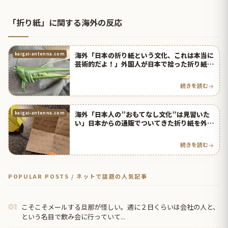
「折り紙」に関する海外の反応
海外「日本の折り紙という文化、これは本当に
kaigai-antenna.com
芸術的だよ！」外国人が日本で拾った折り紙の
バッタに大量のコメントが・・・ | 海外の反応
アンテナ
続きを読む
海外「日本人の”おもてなし文化”は見習いた
kaigai-antenna.com
い」日本からの通販でついてきた折り紙を外国
人が大絶賛！ | 海外の反応アンテナ
続きを読む
POPULAR POSTS / ネットで話題の人気記事
こそこそメールする旦那が怪しい。週に２日くらいは会社の人と、
01
という名目で飲み会に行っていて...