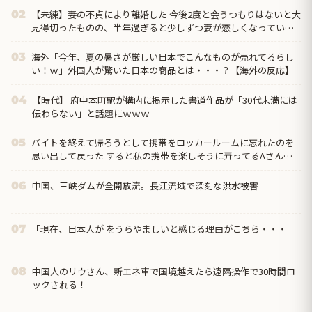
【未練】妻の不貞により離婚した 今後2度と会うつもりはないと大
02
見得切ったものの、半年過ぎると少しずつ妻が恋しくなっていっ
た → 結局、月1の子供面会日の後に…
海外「今年、夏の暑さが厳しい日本でこんなものが売れてるらし
03
い！ｗ」外国人が驚いた日本の商品とは・・・？【海外の反応】
【時代】 府中本町駅が構内に掲示した書道作品が「30代未満には
04
伝わらない」と話題にｗｗｗ
バイトを終えて帰ろうとして携帯をロッカールームに忘れたのを
05
思い出して戻った すると私の携帯を楽しそうに弄ってるAさんの
姿が！ → 「なにやってるんですか！」と奪い返すと…
中国、三峡ダムが全開放流。長江流域で深刻な洪水被害
06
「現在、日本人が をうらやましいと感じる理由がこちら・・・」
07
中国人のリウさん、新エネ車で国境越えたら遠隔操作で30時間ロ
08
ックされる！